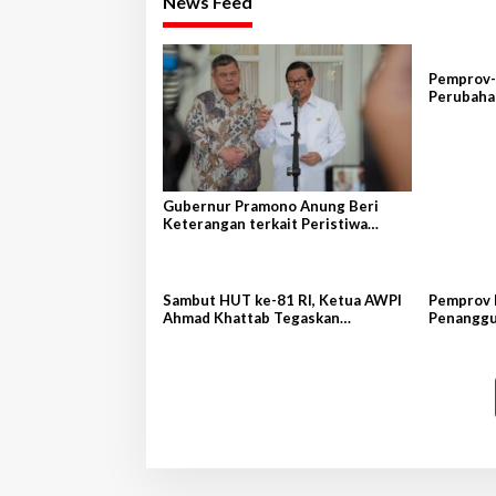
News Feed
Pemprov-
Perubaha
Gubernur Pramono Anung Beri
Keterangan terkait Peristiwa
Kebakaran di Gedung Bapenda DKI
Jakarta
Sambut HUT ke-81 RI, Ketua AWPI
Pemprov 
Ahmad Khattab Tegaskan
Penanggu
Pentingnya Penguatan Tupoksi
Tanggam
Pers