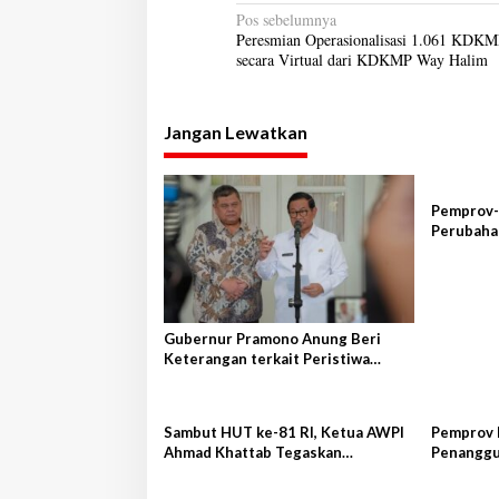
N
Pos sebelumnya
Peresmian Operasionalisasi 1.061 KDK
a
secara Virtual dari KDKMP Way Halim
v
i
Jangan Lewatkan
g
a
s
Pemprov-
Perubaha
i
p
o
s
Gubernur Pramono Anung Beri
Keterangan terkait Peristiwa
Kebakaran di Gedung Bapenda DKI
Jakarta
Sambut HUT ke-81 RI, Ketua AWPI
Pemprov 
Ahmad Khattab Tegaskan
Penanggu
Pentingnya Penguatan Tupoksi
Tanggam
Pers