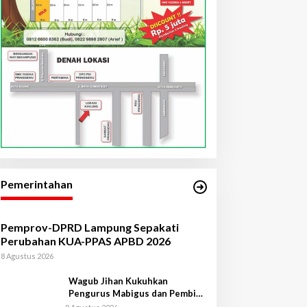
Pemerintahan
Pemprov-DPRD Lampung Sepakati
Perubahan KUA-PPAS APBD 2026
8 Agustus 2026
Wagub Jihan Kukuhkan
Pengurus Mabigus dan Pembina
Gudep UIN Raden Intan