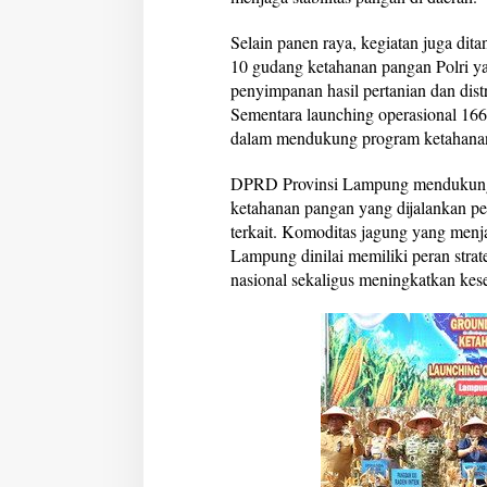
a
k
Selain panen raya, kegiatan juga di
K
10 gudang ketahanan pangan Polri 
u
penyimpanan hasil pertanian dan dis
a
Sementara launching operasional 166
r
t
dalam mendukung program ketahanan
a
l
DPRD Provinsi Lampung mendukung 
I
ketahanan pangan yang dijalankan pe
I
terkait. Komoditas jagung yang menja
Lampung dinilai memiliki peran str
nasional sekaligus meningkatkan kese