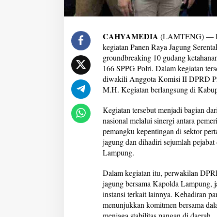
d
i
r
i
CAHYAMEDIA
(LAMTENG) — DP
P
kegiatan Panen Raya Jagung Serentak
a
groundbreaking 10 gudang ketahanan 
n
166 SPPG Polri. Dalam kegiatan te
e
n
diwakili Anggota Komisi II DPRD Pr
R
M.H. Kegiatan berlangsung di Kabu
a
y
Kegiatan tersebut menjadi bagian d
a
nasional melalui sinergi antara pemeri
J
a
pemangku kepentingan di sektor perta
g
jagung dan dihadiri sejumlah pejabat
u
Lampung.
n
g
Dalam kegiatan itu, perwakilan DPR
S
e
jagung bersama Kapolda Lampung, ja
r
instansi terkait lainnya. Kehadiran 
e
menunjukkan komitmen bersama dala
n
menjaga stabilitas pangan di daerah.
t