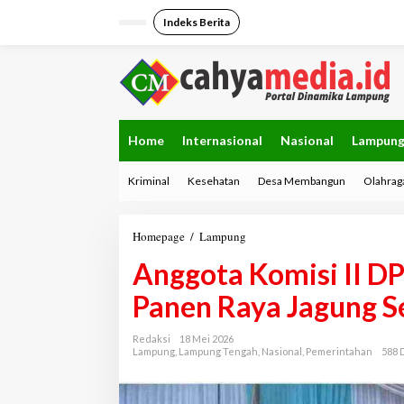
L
e
Indeks Berita
w
a
t
i
k
e
k
Home
Internasional
Nasional
Lampun
o
n
Kriminal
Kesehatan
Desa Membangun
Olahrag
t
e
n
Homepage
/
Lampung
A
n
Anggota Komisi II D
g
g
Panen Raya Jagung Se
o
t
a
Redaksi
18 Mei 2026
K
Lampung
,
Lampung Tengah
,
Nasional
,
Pemerintahan
588 D
o
m
i