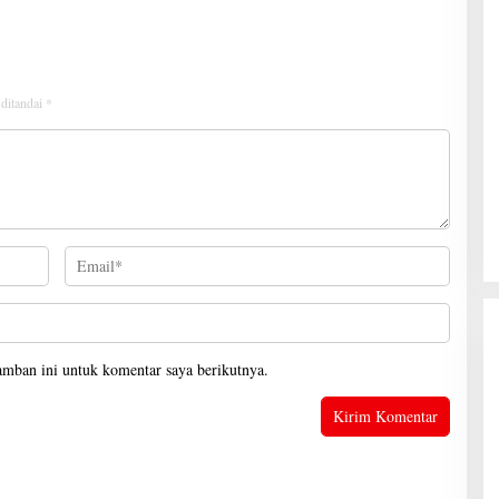
 ditandai
*
Gubernur Mirza Hadiri Musda VI
Demokrat Lampung
Di Lampung, Pemerintahan, Politik
|
28 Juni 2026
amban ini untuk komentar saya berikutnya.