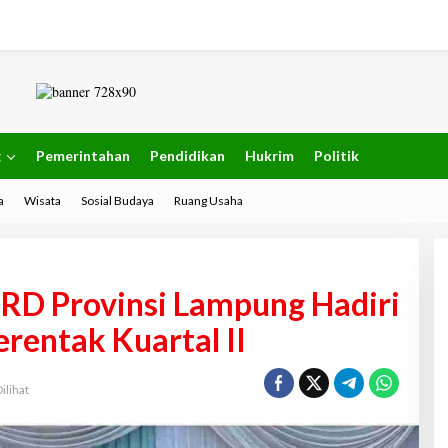
g
Pemerintahan
Pendidikan
Hukrim
Politik
a
Wisata
Sosial Budaya
Ruang Usaha
PRD Provinsi Lampung Hadiri
rentak Kuartal II
ilihat