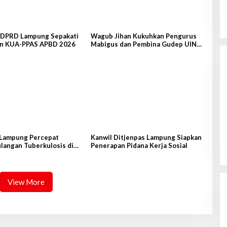
Kanwil Ditjenpas Lampung Siapkan
Penerapan Pidana Kerja Sosial
DPRD Lampung Sepakati
Wagub Jihan Kukuhkan Pengurus
n KUA-PPAS APBD 2026
Mabigus dan Pembina Gudep UIN
Di Hukrim, Lampung, Pemerintahan
|
7 Agustus
Raden Intan
2026
Lampung Percepat
Kanwil Ditjenpas Lampung Siapkan
langan Tuberkulosis di
Penerapan Pidana Kerja Sosial
us
View More