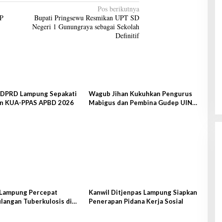
Pos berikutnya
MP
Bupati Pringsewu Resmikan UPT SD
Negeri 1 Gunungraya sebagai Sekolah
Definitif
DPRD Lampung Sepakati
Wagub Jihan Kukuhkan Pengurus
n KUA-PPAS APBD 2026
Mabigus dan Pembina Gudep UIN
Raden Intan
Lampung Percepat
Kanwil Ditjenpas Lampung Siapkan
langan Tuberkulosis di
Penerapan Pidana Kerja Sosial
us