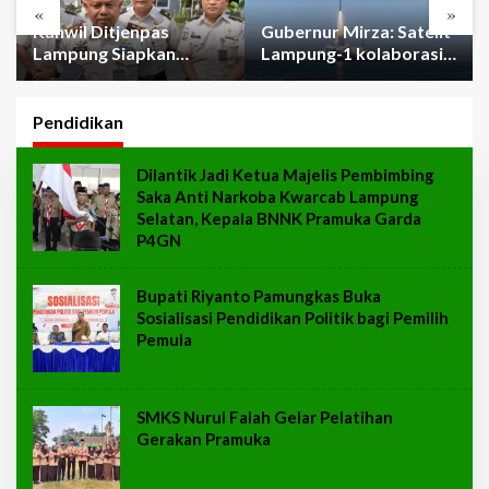
«
»
Kanwil Ditjenpas
Gubernur Mirza: Satelit
Lampung Siapkan
Lampung-1 kolaborasi
Penerapan Pidana Kerja
sister province
Sosial
Shandong-Lampung
Pendidikan
Dilantik Jadi Ketua Majelis Pembimbing
Saka Anti Narkoba Kwarcab Lampung
Selatan, Kepala BNNK Pramuka Garda
P4GN
Bupati Riyanto Pamungkas Buka
Sosialisasi Pendidikan Politik bagi Pemilih
Pemula
SMKS Nurul Falah Gelar Pelatihan
Gerakan Pramuka