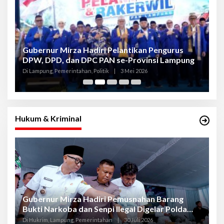
Gubernur Mirza Hadiri Pelantikan Pengurus
Gu
DPW, DPD, dan DPC PAN se-Provinsi Lampung
L
K
Di Lampung, Pemerintahan, Politik
|
3 Mei 2026
Di
Hukum & Kriminal
Gubernur Mirza Hadiri Pemusnahan Barang
Se
Bukti Narkoba dan Senpi Ilegal Digelar Polda
P
Lampung
L
Di Hukrim, Lampung, Pemerintahan
|
30 Juli 2026
Di