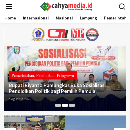
L
e
w
a
Home
Internasional
Nasional
Lampung
Pemerintaha
t
i
k
e
k
o
n
t
e
n
Pemerintahan
,
Pendidikan
,
Pringsewu
Bupati Riyanto Pamungkas Buka Sosialisasi
Pendidikan Politik bagi Pemilih Pemula
5 Agustus 2026