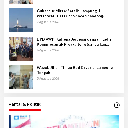
Gubernur Mirza: Satelit Lampung-1
kolaborasi sister province Shandong-
Lampung
7 Agustus 2026
DPD AWPI Kalteng Audensi dengan Kadis
Kominfosantik Provkalteng Sampaikan
Rencana Kongnas II AWPI se-Indonesia
6 Agustus 2026
Wagub Jihan Tinjau Bed Dryer di Lampung
Tengah
5 Agustus 2026
Partai & Politik