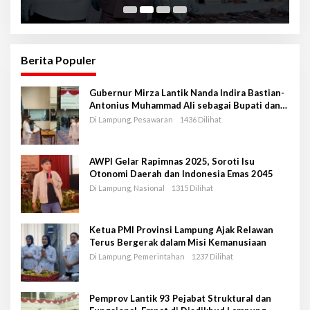
Berita Populer
Gubernur Mirza Lantik Nanda Indira Bastian-
Antonius Muhammad Ali sebagai Bupati dan
Wakil Bupati Pesawaran Periode 2025-2030
Di Lampung, Pesawaran
1436 Dilihat
AWPI Gelar Rapimnas 2025, Soroti Isu
Otonomi Daerah dan Indonesia Emas 2045
Di Lampung, Nasional
1315 Dilihat
Ketua PMI Provinsi Lampung Ajak Relawan
Terus Bergerak dalam Misi Kemanusiaan
Di Lampung, Pemerintahan
1237 Dilihat
Pemprov Lantik 93 Pejabat Struktural dan