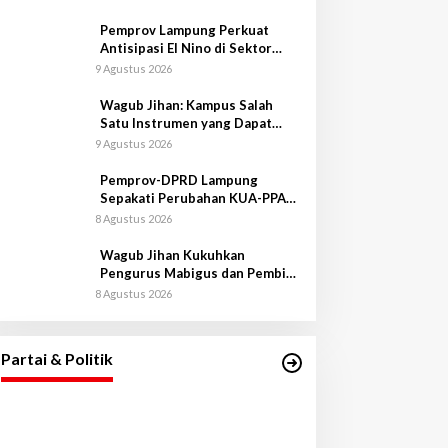
Pemprov Lampung Perkuat
Antisipasi El Nino di Sektor
Peternakan
9 Agustus 2026
Wagub Jihan: Kampus Salah
Satu Instrumen yang Dapat
Bangkitkan IPM di Lampung
9 Agustus 2026
Pemprov-DPRD Lampung
Sepakati Perubahan KUA-PPAS
APBD 2026
8 Agustus 2026
Wagub Jihan Kukuhkan
Pengurus Mabigus dan Pembina
Gudep UIN Raden Intan
8 Agustus 2026
Gubernur Mirza Hadiri Pelantikan
Pengurus DPW, DPD, dan DPC PAN
se-Provinsi Lampung
Di Lampung, Pemerintahan, Politik
|
3 Mei 2026
Partai & Politik