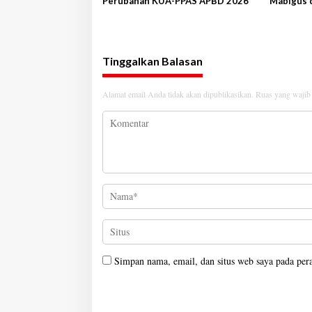
Perubahan KUA-PPAS APBD 2026
Mabigus 
s
Raden In
Tinggalkan Balasan
Alamat email Anda tidak akan dipublikasikan.
Ruas yang wajib
Simpan nama, email, dan situs web saya pada per