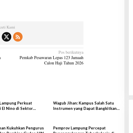
kuti Kami
Pos berikutnya
a
Pemkab Pesawaran Lepas 123 Jamaah
Calon Haji Tahun 2026
Gubernur Mirza Hadiri Musda VI
Demokrat Lampung
Lampung Perkuat
Wagub Jihan: Kampus Salah Satu
Di Lampung, Pemerintahan, Politik
|
28 Juni 2026
i El Nino di Sektor
Instrumen yang Dapat Bangkitkan
an
IPM di Lampung
han Kukuhkan Pengurus
Pemprov Lampung Percepat