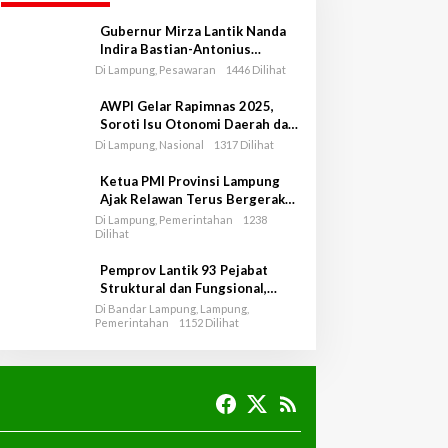
Gubernur Mirza Lantik Nanda
Indira Bastian-Antonius
Muhammad Ali sebagai Bupati
Di Lampung, Pesawaran
1446 Dilihat
dan Wakil Bupati Pesawaran
Periode 2025-2030
AWPI Gelar Rapimnas 2025,
Soroti Isu Otonomi Daerah dan
Indonesia Emas 2045
Di Lampung, Nasional
1317 Dilihat
Ketua PMI Provinsi Lampung
Ajak Relawan Terus Bergerak
dalam Misi Kemanusiaan
Di Lampung, Pemerintahan
1238
Dilihat
Pemprov Lantik 93 Pejabat
Struktural dan Fungsional,
Empat di Disdikbud Lampung
Di Bandar Lampung, Lampung,
Pemerintahan
1152 Dilihat