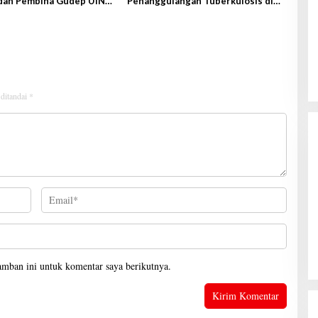
dan Pembina Gudep UIN
Penanggulangan Tuberkulosis di
tan
Tanggamus
Kanwil Ditjenpas Lampung Siapkan
 ditandai
*
Penerapan Pidana Kerja Sosial
Di Hukrim, Lampung, Pemerintahan
|
7 Agustus
2026
amban ini untuk komentar saya berikutnya.