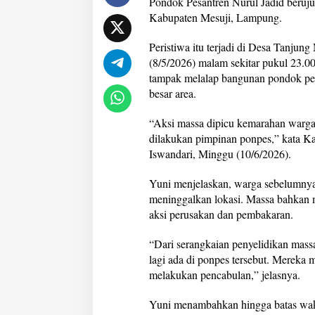
Pondok Pesantren Nurul Jadid beruju
i
Kabupaten Mesuji, Lampung.
P
o
Peristiwa itu terjadi di Desa Tanjun
n
p
(8/5/2026) malam sekitar pukul 23.0
e
tampak melalap bangunan pondok pe
s
besar area.
M
e
“Aksi massa dipicu kemarahan warga
s
u
dilakukan pimpinan ponpes,” kata 
j
Iswandari, Minggu (10/6/2026).
i
,
Yuni menjelaskan, warga sebelumnya
L
meninggalkan lokasi. Massa bahkan 
a
m
aksi perusakan dan pembakaran.
p
u
“Dari serangkaian penyelidikan massa
n
lagi ada di ponpes tersebut. Mereka
g
melakukan pencabulan,” jelasnya.
Yuni menambahkan hingga batas wakt