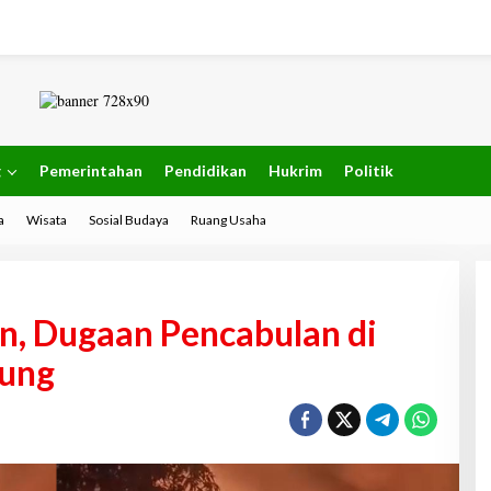
g
Pemerintahan
Pendidikan
Hukrim
Politik
a
Wisata
Sosial Budaya
Ruang Usaha
, Dugaan Pencabulan di
pung