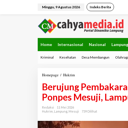
L
e
Minggu, 9 Agustus 2026
Indeks Berita
w
a
t
i
k
e
k
Home
Internasional
Nasional
Lampun
o
n
Kriminal
Kesehatan
Desa Membangun
Olahrag
t
e
n
Homepage
/
Hukrim
B
e
Berujung Pembakaran
r
u
Ponpes Mesuji, Lam
j
u
n
Redaksi
11 Mei 2026
g
Hukrim
,
Lampung
,
Mesuji
739 Dilihat
P
e
m