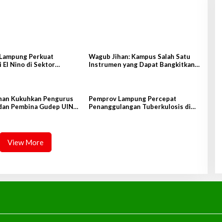
Lampung Perkuat
Wagub Jihan: Kampus Salah Satu
i El Nino di Sektor
Instrumen yang Dapat Bangkitkan
an
IPM di Lampung
han Kukuhkan Pengurus
Pemprov Lampung Percepat
dan Pembina Gudep UIN
Penanggulangan Tuberkulosis di
tan
Tanggamus
View More