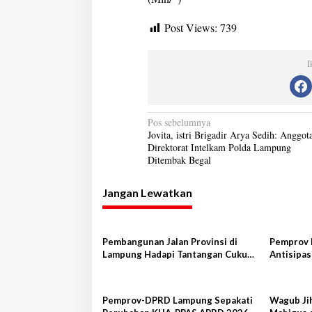
Post Views:
739
I
N
Pos sebelumnya
Jovita, istri Brigadir Arya Sedih: Anggot
a
Direktorat Intelkam Polda Lampung
Ditembak Begal
v
i
Jangan Lewatkan
g
a
s
Pembangunan Jalan Provinsi di
Pemprov 
Lampung Hadapi Tantangan Cukup
Antisipas
i
Besar
Peternak
p
o
Pemprov-DPRD Lampung Sepakati
Wagub Ji