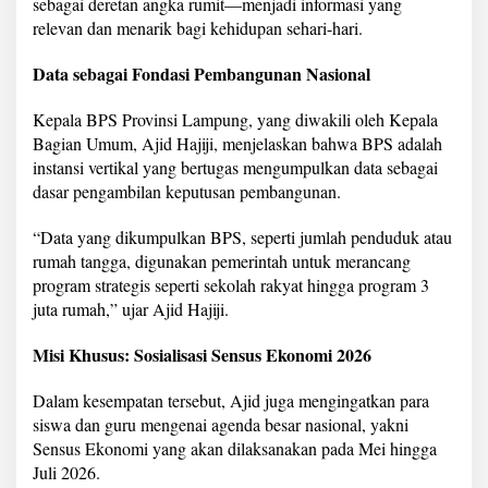
sebagai deretan angka rumit—menjadi informasi yang
e
relevan dan menarik bagi kehidupan sehari-hari.
w
a
t
Data sebagai Fondasi Pembangunan Nasional
P
r
Kepala BPS Provinsi Lampung, yang diwakili oleh Kepala
o
Bagian Umum, Ajid Hajiji, menjelaskan bahwa BPS adalah
g
r
instansi vertikal yang bertugas mengumpulkan data sebagai
a
dasar pengambilan keputusan pembangunan.
m
"
“Data yang dikumpulkan BPS, seperti jumlah penduduk atau
S
rumah tangga, digunakan pemerintah untuk merancang
t
a
program strategis seperti sekolah rakyat hingga program 3
t
juta rumah,” ujar Ajid Hajiji.
i
s
Misi Khusus: Sosialisasi Sensus Ekonomi 2026
t
i
Dalam kesempatan tersebut, Ajid juga mengingatkan para
c
s
siswa dan guru mengenai agenda besar nasional, yakni
M
Sensus Ekonomi yang akan dilaksanakan pada Mei hingga
e
Juli 2026.
e