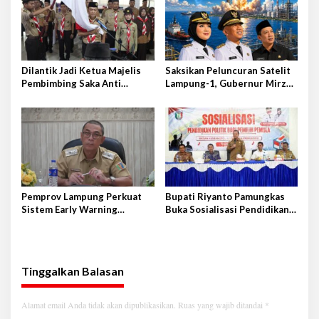
Dilantik Jadi Ketua Majelis
Saksikan Peluncuran Satelit
Pembimbing Saka Anti
Lampung-1, Gubernur Mirza
Narkoba Kwarcab Lampung
Terbang ke Shandong-China
Selatan, Kepala BNNK
Pramuka Garda P4GN
Pemprov Lampung Perkuat
Bupati Riyanto Pamungkas
Sistem Early Warning
Buka Sosialisasi Pendidikan
Pengendalian Inflasi
Politik bagi Pemilih Pemula
Tinggalkan Balasan
Alamat email Anda tidak akan dipublikasikan.
Ruas yang wajib ditandai
*