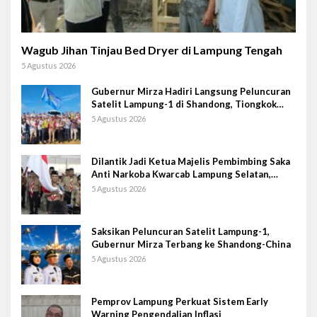
Wagub Jihan Tinjau Bed Dryer di Lampung Tengah
5 Agustus 2026
Gubernur Mirza Hadiri Langsung Peluncuran
Satelit Lampung-1 di Shandong, Tiongkok
Timur
5 Agustus 2026
Dilantik Jadi Ketua Majelis Pembimbing Saka
Anti Narkoba Kwarcab Lampung Selatan,
Kepala BNNK Pramuka Garda P4GN
5 Agustus 2026
Saksikan Peluncuran Satelit Lampung-1,
Gubernur Mirza Terbang ke Shandong-China
5 Agustus 2026
Pemprov Lampung Perkuat Sistem Early
Warning Pengendalian Inflasi