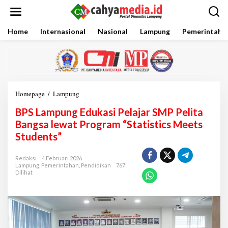
L
e
w
a
Home
Internasional
Nasional
Lampung
Pemerintaha
t
i
k
e
k
o
Homepage
/
Lampung
B
n
P
t
BPS Lampung Edukasi Pelajar SMP Pelita
S
e
L
Bangsa lewat Program “Statistics Meets
n
a
Students”
m
p
u
Redaksi
4 Februari 2026
Lampung
,
Pemerintahan
,
Pendidikan
767
n
Dilihat
g
E
d
u
k
a