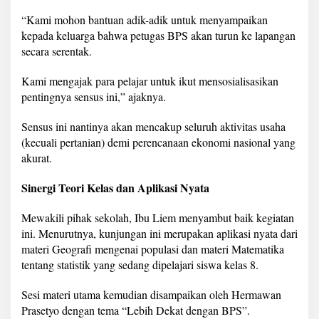
t
“Kami mohon bantuan adik-adik untuk menyampaikan
s
S
kepada keluarga bahwa petugas BPS akan turun ke lapangan
t
secara serentak.
u
d
Kami mengajak para pelajar untuk ikut mensosialisasikan
e
pentingnya sensus ini,” ajaknya.
n
t
s
Sensus ini nantinya akan mencakup seluruh aktivitas usaha
"
(kecuali pertanian) demi perencanaan ekonomi nasional yang
akurat.
Sinergi Teori Kelas dan Aplikasi Nyata
Mewakili pihak sekolah, Ibu Liem menyambut baik kegiatan
ini. Menurutnya, kunjungan ini merupakan aplikasi nyata dari
materi Geografi mengenai populasi dan materi Matematika
tentang statistik yang sedang dipelajari siswa kelas 8.
Sesi materi utama kemudian disampaikan oleh Hermawan
Prasetyo dengan tema “Lebih Dekat dengan BPS”.