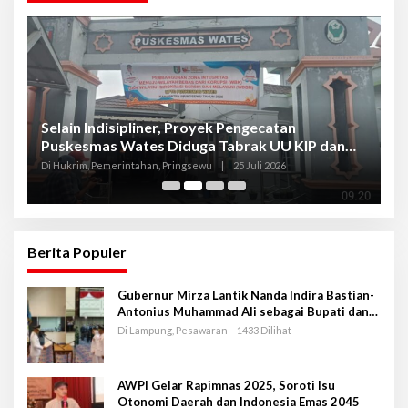
Selain Indisipliner, Proyek Pengecatan
P
Puskesmas Wates Diduga Tabrak UU KIP dan
P
Libatkan Oknum Kadis
S
Di Hukrim, Pemerintahan, Pringsewu
|
25 Juli 2026
Di
Berita Populer
Gubernur Mirza Lantik Nanda Indira Bastian-
Antonius Muhammad Ali sebagai Bupati dan
Wakil Bupati Pesawaran Periode 2025-2030
Di Lampung, Pesawaran
1433 Dilihat
AWPI Gelar Rapimnas 2025, Soroti Isu
Otonomi Daerah dan Indonesia Emas 2045