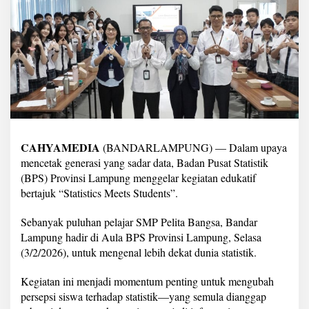
s
i
P
e
l
a
j
a
r
S
M
P
CAHYAMEDIA
(BANDARLAMPUNG) — Dalam upaya
P
mencetak generasi yang sadar data, Badan Pusat Statistik
e
(BPS) Provinsi Lampung menggelar kegiatan edukatif
l
i
bertajuk “Statistics Meets Students”.
t
a
Sebanyak puluhan pelajar SMP Pelita Bangsa, Bandar
B
Lampung hadir di Aula BPS Provinsi Lampung, Selasa
a
(3/2/2026), untuk mengenal lebih dekat dunia statistik.
n
g
s
Kegiatan ini menjadi momentum penting untuk mengubah
a
persepsi siswa terhadap statistik—yang semula dianggap
l