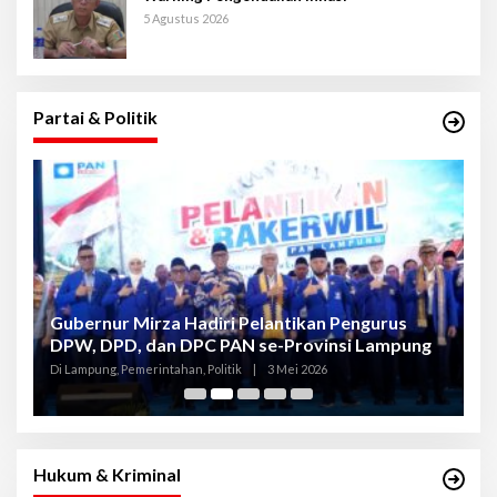
5 Agustus 2026
Partai & Politik
Gubernur Mirza Hadiri Pelantikan Pengurus
Gu
DPW, DPD, dan DPC PAN se-Provinsi Lampung
L
K
Di Lampung, Pemerintahan, Politik
|
3 Mei 2026
Di
Hukum & Kriminal