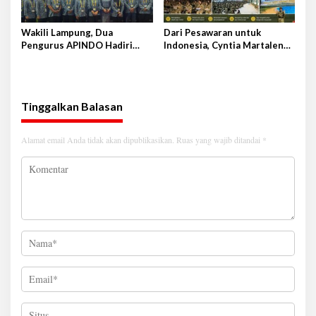
Wakili Lampung, Dua
Dari Pesawaran untuk
Pengurus APINDO Hadiri
Indonesia, Cyntia Martalena
Rakerkonas APINDO ke-35 di
Sukses Tempuh Diklat SPPI
Makassar
2026
Tinggalkan Balasan
Alamat email Anda tidak akan dipublikasikan.
Ruas yang wajib ditandai
*