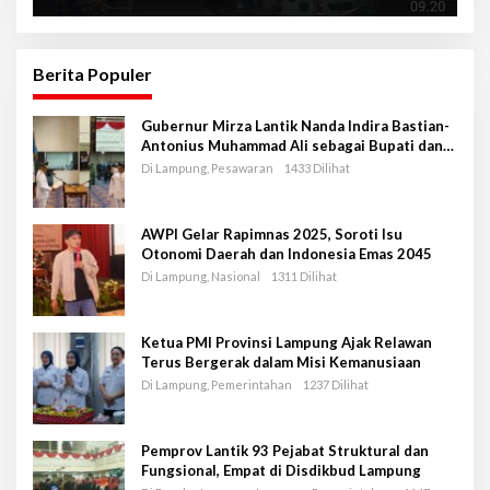
Berita Populer
Gubernur Mirza Lantik Nanda Indira Bastian-
Antonius Muhammad Ali sebagai Bupati dan
Wakil Bupati Pesawaran Periode 2025-2030
Di Lampung, Pesawaran
1433 Dilihat
AWPI Gelar Rapimnas 2025, Soroti Isu
Otonomi Daerah dan Indonesia Emas 2045
Di Lampung, Nasional
1311 Dilihat
Ketua PMI Provinsi Lampung Ajak Relawan
Terus Bergerak dalam Misi Kemanusiaan
Di Lampung, Pemerintahan
1237 Dilihat
Pemprov Lantik 93 Pejabat Struktural dan
Fungsional, Empat di Disdikbud Lampung