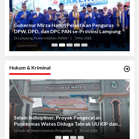
Gubernur Mirza Hadiri Pelantikan Pengurus
Gu
DPW, DPD, dan DPC PAN se-Provinsi Lampung
L
K
Di Lampung, Pemerintahan, Politik
|
3 Mei 2026
Di
Hukum & Kriminal
Selain Indisipliner, Proyek Pengecatan
P
Puskesmas Wates Diduga Tabrak UU KIP dan
P
Libatkan Oknum Kadis
S
Di Hukrim, Pemerintahan, Pringsewu
|
25 Juli 2026
Di