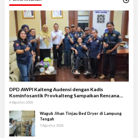
DPD AWPI Kalteng Audensi dengan Kadis
Kominfosantik Provkalteng Sampaikan Rencana
Kongnas II AWPI se-Indonesia
6 Agustus 2026
Wagub Jihan Tinjau Bed Dryer di Lampung
Tengah
5 Agustus 2026