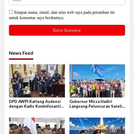
Simpan nama, email, dan situs web saya pada peramban ini
untuk komentar saya berikutnya.
News Feed
DPD AWPI Kalteng Audensi
Gubernur Mirza Hadiri
dengan Kadis Kominfosantik
Langsung Peluncuran Satelit
Provkalteng Sampaikan
Lampung-1 di Shandong,
Rencana Kongnas II AWPI se-
Tiongkok Timur
Indonesia