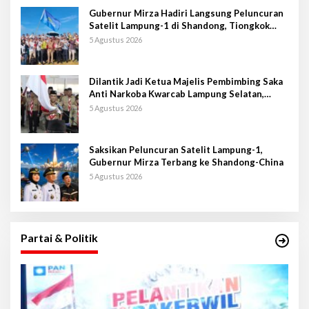
Gubernur Mirza Hadiri Langsung Peluncuran
Satelit Lampung-1 di Shandong, Tiongkok
Timur
5 Agustus 2026
Dilantik Jadi Ketua Majelis Pembimbing Saka
Anti Narkoba Kwarcab Lampung Selatan,
Kepala BNNK Pramuka Garda P4GN
5 Agustus 2026
Saksikan Peluncuran Satelit Lampung-1,
Gubernur Mirza Terbang ke Shandong-China
5 Agustus 2026
Partai & Politik