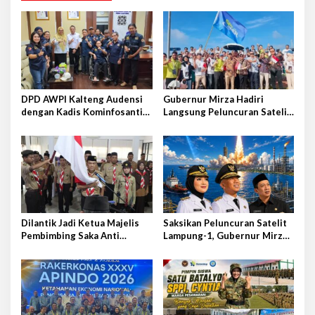
a
s
i
p
o
s
DPD AWPI Kalteng Audensi
Gubernur Mirza Hadiri
dengan Kadis Kominfosantik
Langsung Peluncuran Satelit
Provkalteng Sampaikan
Lampung-1 di Shandong,
Rencana Kongnas II AWPI se-
Tiongkok Timur
Indonesia
Dilantik Jadi Ketua Majelis
Saksikan Peluncuran Satelit
Pembimbing Saka Anti
Lampung-1, Gubernur Mirza
Narkoba Kwarcab Lampung
Terbang ke Shandong-China
Selatan, Kepala BNNK
Pramuka Garda P4GN