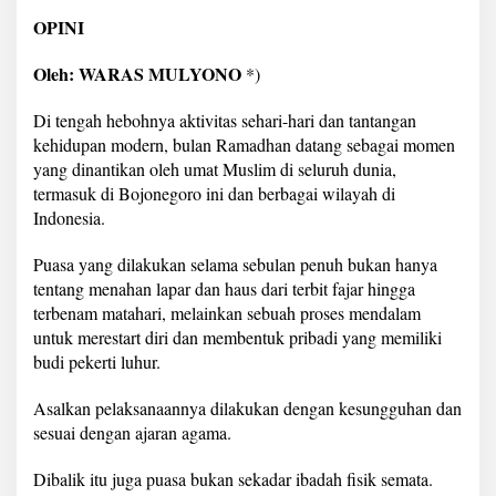
i
OPINI
B
e
r
Oleh: WARAS MULYONO
*)
b
u
Di tengah hebohnya aktivitas sehari-hari dan tantangan
d
kehidupan modern, bulan Ramadhan datang sebagai momen
i
yang dinantikan oleh umat Muslim di seluruh dunia,
P
e
termasuk di Bojonegoro ini dan berbagai wilayah di
k
Indonesia.
e
r
Puasa yang dilakukan selama sebulan penuh bukan hanya
t
tentang menahan lapar dan haus dari terbit fajar hingga
i
L
terbenam matahari, melainkan sebuah proses mendalam
u
untuk merestart diri dan membentuk pribadi yang memiliki
h
budi pekerti luhur.
u
r
Asalkan pelaksanaannya dilakukan dengan kesungguhan dan
sesuai dengan ajaran agama.
Dibalik itu juga puasa bukan sekadar ibadah fisik semata.