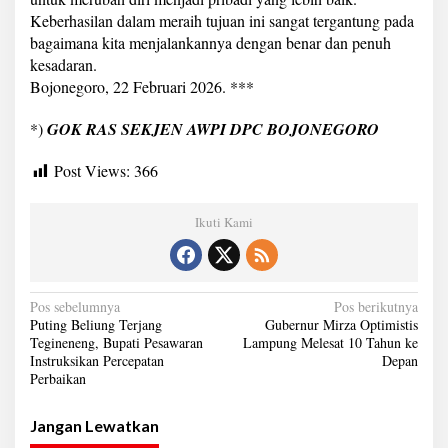
Keberhasilan dalam meraih tujuan ini sangat tergantung pada
bagaimana kita menjalankannya dengan benar dan penuh
kesadaran.
Bojonegoro, 22 Februari 2026. ***
*)
GOK RAS SEKJEN AWPI DPC BOJONEGORO
Post Views:
366
Ikuti Kami
N
Pos sebelumnya
Pos berikutnya
Puting Beliung Terjang
Gubernur Mirza Optimistis
a
Tegineneng, Bupati Pesawaran
Lampung Melesat 10 Tahun ke
Instruksikan Percepatan
Depan
v
Perbaikan
i
g
Jangan Lewatkan