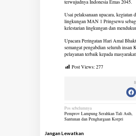
terwujudnya Indonesia Emas 2045.
Usai pelaksanaan upacara, kegiatan 
lingkungan MAN 1 Pringsewu sebaga
kelestarian lingkungan dan menduku
Upacara Peringatan Hari Amal Bhakti
semangat pengabdian seluruh insan 
pelayanan terbaik kepada masyarakat,
Post Views:
277
I
N
Pos sebelumnya
Pemprov Lampung Serahkan Tali Asih,
a
Santunan dan Penghargaan Korpri
v
Jangan Lewatkan
i