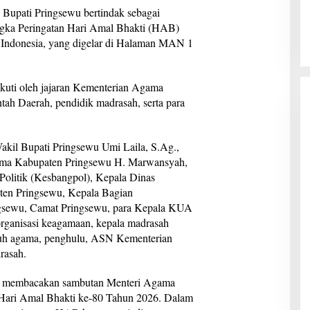
pati Pringsewu bertindak sebagai
gka Peringatan Hari Amal Bhakti (HAB)
Indonesia, yang digelar di Halaman MAN 1
kuti oleh jajaran Kementerian Agama
ah Daerah, pendidik madrasah, serta para
Wakil Bupati Pringsewu Umi Laila, S.Ag.,
ama Kabupaten Pringsewu H. Marwansyah,
olitik (Kesbangpol), Kepala Dinas
en Pringsewu, Kepala Bagian
ngsewu, Camat Pringsewu, para Kepala KUA
rganisasi keagamaan, kepala madrasah
uluh agama, penghulu, ASN Kementerian
rasah.
u membacakan sambutan Menteri Agama
 Hari Amal Bhakti ke-80 Tahun 2026. Dalam