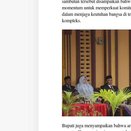
sambutan tersebut disampaikan bahw
r
momentum untuk memperkuat komitm
i
dalam menjaga keutuhan bangsa di t
a
kompleks.
n
A
g
a
m
a
Bupati juga menyampaikan bahwa arus