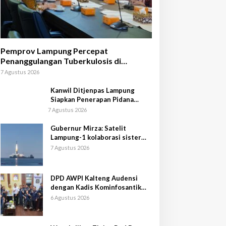
Pemprov Lampung Percepat
Penanggulangan Tuberkulosis di
Tanggamus
7 Agustus 2026
Kanwil Ditjenpas Lampung
Siapkan Penerapan Pidana
Kerja Sosial
7 Agustus 2026
Gubernur Mirza: Satelit
Lampung-1 kolaborasi sister
province Shandong-Lampung
7 Agustus 2026
DPD AWPI Kalteng Audensi
dengan Kadis Kominfosantik
Provkalteng Sampaikan
6 Agustus 2026
Rencana Kongnas II AWPI se-
Indonesia