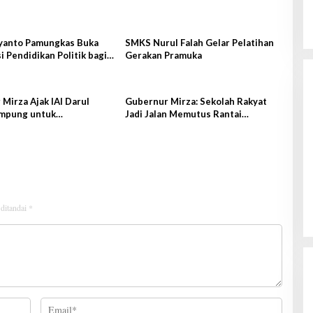
Gubernur Mirza Hadiri Musda VI
iyanto Pamungkas Buka
SMKS Nurul Falah Gelar Pelatihan
i Pendidikan Politik bagi
Gerakan Pramuka
Demokrat Lampung
Pemula
Di Lampung, Pemerintahan, Politik
|
28 Juni 2026
Mirza Ajak IAI Darul
Gubernur Mirza: Sekolah Rakyat
ampung untuk
Jadi Jalan Memutus Rantai
ibusi Bentuk SDM Adaptif
Kemiskinan Antargenerasi
arakter
 ditandai
*
Kanwil Ditjenpas Lampung Siapkan
Penerapan Pidana Kerja Sosial
Di Hukrim, Lampung, Pemerintahan
|
7 Agustus
2026