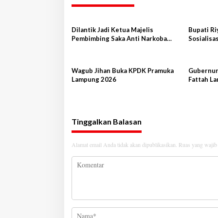
g
a
Dilantik Jadi Ketua Majelis
Bupati R
s
Pembimbing Saka Anti Narkoba
Sosialisas
Kwarcab Lampung Selatan, Kepala
Pemilih 
i
BNNK Pramuka Garda P4GN
p
Wagub Jihan Buka KPDK Pramuka
Gubernur 
o
Lampung 2026
Fattah L
Berkontr
s
dan Berk
Tinggalkan Balasan
Alamat email Anda tidak akan dipublikasikan.
Ruas yang wajib