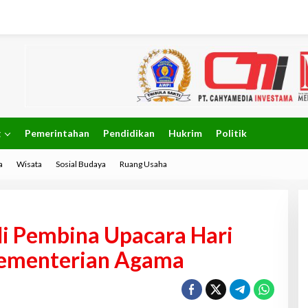
g
Pemerintahan
Pendidikan
Hukrim
Politik
a
Wisata
Sosial Budaya
Ruang Usaha
di Pembina Upacara Hari
Kementerian Agama