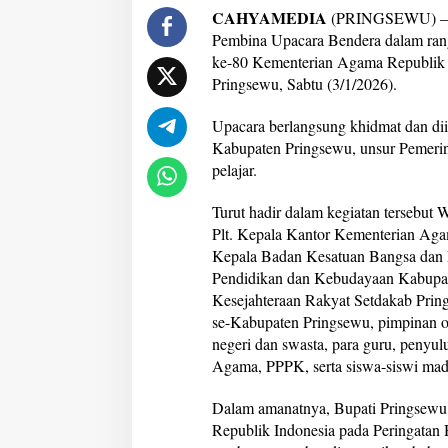
CAHYAMEDIA
(PRINGSEWU) – Bu
a
r
Pembina Upacara Bendera dalam ran
i
ke-80 Kementerian Agama Republik 
A
Pringsewu, Sabtu (3/1/2026).
m
a
Upacara berlangsung khidmat dan dii
l
B
Kabupaten Pringsewu, unsur Pemerint
h
pelajar.
a
k
Turut hadir dalam kegiatan tersebut 
t
Plt. Kepala Kantor Kementerian Ag
i
k
Kepala Badan Kesatuan Bangsa dan P
e
Pendidikan dan Kebudayaan Kabupat
-
Kesejahteraan Rakyat Setdakab Pri
8
se-Kabupaten Pringsewu, pimpinan o
0
K
negeri dan swasta, para guru, peny
e
Agama, PPPK, serta siswa-siswi mad
m
e
Dalam amanatnya, Bupati Pringsew
n
Republik Indonesia pada Peringatan
t
e