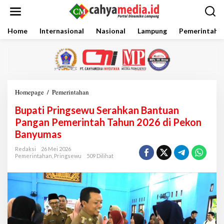
L
e
w
a
Home
Internasional
Nasional
Lampung
Pemerintaha
t
i
k
e
k
o
Homepage
/
Pemerintahan
B
n
u
t
Bupati Pringsewu Serahkan Bantuan
p
e
a
Pangan Pemerintah Tahun 2026 di Pekon
n
t
Banyumas
i
P
Redaksi
26 Mei 2026
r
Pemerintahan
,
Pringsewu
509 Dilihat
i
n
g
s
e
w
u