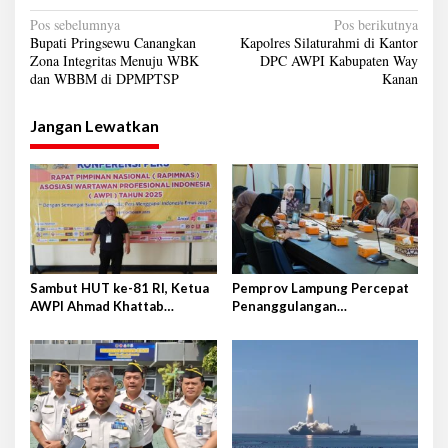
N
Pos sebelumnya
Pos berikutnya
Bupati Pringsewu Canangkan
Kapolres Silaturahmi di Kantor
a
Zona Integritas Menuju WBK
DPC AWPI Kabupaten Way
dan WBBM di DPMPTSP
Kanan
v
i
Jangan Lewatkan
g
a
s
i
p
o
Sambut HUT ke-81 RI, Ketua
Pemprov Lampung Percepat
s
AWPI Ahmad Khattab
Penanggulangan
Tegaskan Pentingnya
Tuberkulosis di Tanggamus
Penguatan Tupoksi Pers