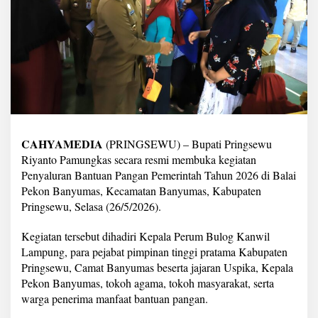
S
e
r
a
h
k
a
n
B
a
n
CAHYAMEDIA
(PRINGSEWU) – Bupati Pringsewu
t
u
Riyanto Pamungkas secara resmi membuka kegiatan
a
Penyaluran Bantuan Pangan Pemerintah Tahun 2026 di Balai
n
Pekon Banyumas, Kecamatan Banyumas, Kabupaten
P
Pringsewu, Selasa (26/5/2026).
a
n
g
Kegiatan tersebut dihadiri Kepala Perum Bulog Kanwil
a
Lampung, para pejabat pimpinan tinggi pratama Kabupaten
n
Pringsewu, Camat Banyumas beserta jajaran Uspika, Kepala
P
Pekon Banyumas, tokoh agama, tokoh masyarakat, serta
e
warga penerima manfaat bantuan pangan.
m
e