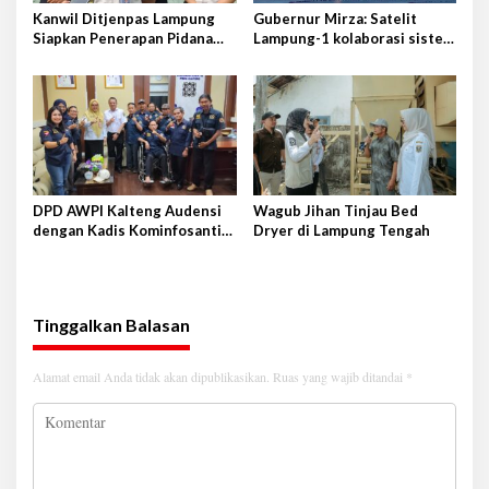
Kanwil Ditjenpas Lampung
Gubernur Mirza: Satelit
Siapkan Penerapan Pidana
Lampung-1 kolaborasi sister
Kerja Sosial
province Shandong-Lampung
DPD AWPI Kalteng Audensi
Wagub Jihan Tinjau Bed
dengan Kadis Kominfosantik
Dryer di Lampung Tengah
Provkalteng Sampaikan
Rencana Kongnas II AWPI se-
Indonesia
Tinggalkan Balasan
Alamat email Anda tidak akan dipublikasikan.
Ruas yang wajib ditandai
*