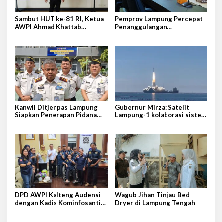
Sambut HUT ke-81 RI, Ketua
Pemprov Lampung Percepat
AWPI Ahmad Khattab
Penanggulangan
Tegaskan Pentingnya
Tuberkulosis di Tanggamus
Penguatan Tupoksi Pers
Kanwil Ditjenpas Lampung
Gubernur Mirza: Satelit
Siapkan Penerapan Pidana
Lampung-1 kolaborasi sister
Kerja Sosial
province Shandong-Lampung
DPD AWPI Kalteng Audensi
Wagub Jihan Tinjau Bed
dengan Kadis Kominfosantik
Dryer di Lampung Tengah
Provkalteng Sampaikan
Rencana Kongnas II AWPI se-