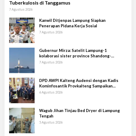
Tuberkulosis di Tanggamus
7 Agustus 2026
Kanwil Ditjenpas Lampung Siapkan
Penerapan Pidana Kerja Sosial
7 Agustus 2026
Gubernur Mirza: Satelit Lampung-1
kolaborasi sister province Shandong-
Lampung
7 Agustus 2026
DPD AWPI Kalteng Audensi dengan Kadis
Kominfosantik Provkalteng Sampaikan
Rencana Kongnas II AWPI se-Indonesia
6 Agustus 2026
Wagub Jihan Tinjau Bed Dryer di Lampung
Tengah
5 Agustus 2026