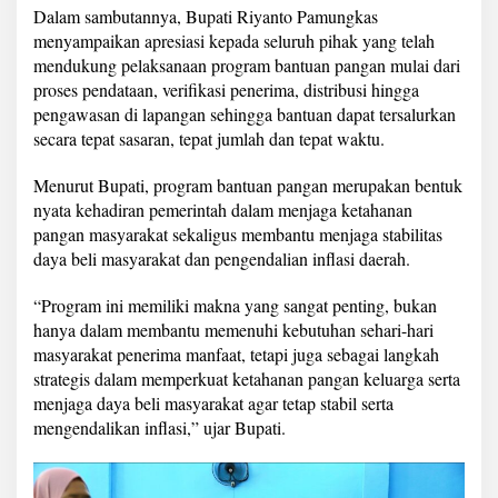
r
Dalam sambutannya, Bupati Riyanto Pamungkas
i
menyampaikan apresiasi kepada seluruh pihak yang telah
n
mendukung pelaksanaan program bantuan pangan mulai dari
t
proses pendataan, verifikasi penerima, distribusi hingga
a
h
pengawasan di lapangan sehingga bantuan dapat tersalurkan
T
secara tepat sasaran, tepat jumlah dan tepat waktu.
a
h
Menurut Bupati, program bantuan pangan merupakan bentuk
u
nyata kehadiran pemerintah dalam menjaga ketahanan
n
2
pangan masyarakat sekaligus membantu menjaga stabilitas
0
daya beli masyarakat dan pengendalian inflasi daerah.
2
6
“Program ini memiliki makna yang sangat penting, bukan
d
hanya dalam membantu memenuhi kebutuhan sehari-hari
i
P
masyarakat penerima manfaat, tetapi juga sebagai langkah
e
strategis dalam memperkuat ketahanan pangan keluarga serta
k
menjaga daya beli masyarakat agar tetap stabil serta
o
mengendalikan inflasi,” ujar Bupati.
n
B
a
n