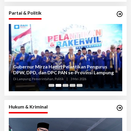
Partai & Politik
Gubernur Mirza Hadiri Pelantikan Pengurus
Gu
DPW, DPD, dan DPC PAN se-Provinsi Lampung
L
K
Di Lampung, Pemerintahan, Politik
|
3 Mei 2026
Di
Hukum & Kriminal