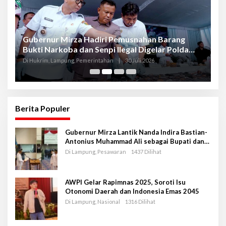
Gubernur Mirza Hadiri Pemusnahan Barang
Se
Bukti Narkoba dan Senpi Ilegal Digelar Polda
P
Lampung
L
Di Hukrim, Lampung, Pemerintahan
|
30 Juli 2026
Di
Berita Populer
Gubernur Mirza Lantik Nanda Indira Bastian-
Antonius Muhammad Ali sebagai Bupati dan
Wakil Bupati Pesawaran Periode 2025-2030
Di Lampung, Pesawaran
1437 Dilihat
AWPI Gelar Rapimnas 2025, Soroti Isu
Otonomi Daerah dan Indonesia Emas 2045
Di Lampung, Nasional
1316 Dilihat