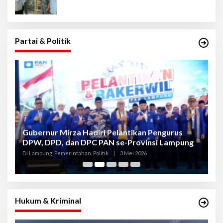
Partai & Politik
Gubernur Mirza Hadiri Pelantikan Pengurus
Gu
DPW, DPD, dan DPC PAN se-Provinsi Lampung
L
K
Di Lampung, Pemerintahan, Politik
|
3 Mei 2026
Di
Hukum & Kriminal