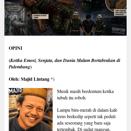
i
D
a
n
s
a
OPINI
(
Ketika Emosi, Senjata, dan Dunia Malam Bertabrakan di
)
Palembang
Oleh: Majid Lintang
*)
Musik masih berdentum ketika
tubuh itu roboh.
Lampu biru-merah di dalam kafe
terus berkedip seperti tak peduli
ada seseorang yang baru saja
tertembak. Di sudut ruangan,