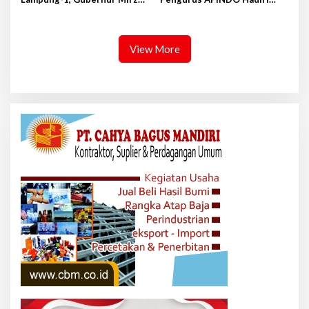
Terbang ke Shandong-China
Rakerkonas APINDO ke-35 di
Makassar
View More