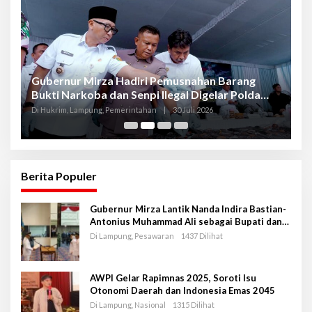
Gubernur Mirza Hadiri Pemusnahan Barang
Se
Bukti Narkoba dan Senpi Ilegal Digelar Polda
P
Lampung
L
Di Hukrim, Lampung, Pemerintahan
|
30 Juli 2026
Di
Berita Populer
Gubernur Mirza Lantik Nanda Indira Bastian-
Antonius Muhammad Ali sebagai Bupati dan
Wakil Bupati Pesawaran Periode 2025-2030
Di Lampung, Pesawaran
1437 Dilihat
AWPI Gelar Rapimnas 2025, Soroti Isu
Otonomi Daerah dan Indonesia Emas 2045
Di Lampung, Nasional
1315 Dilihat