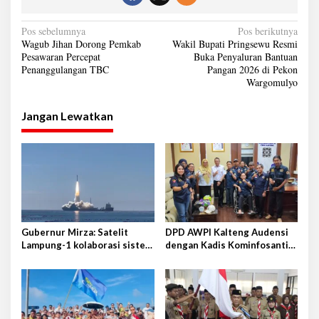
N
Pos sebelumnya
Pos berikutnya
Wagub Jihan Dorong Pemkab
Wakil Bupati Pringsewu Resmi
a
Pesawaran Percepat
Buka Penyaluran Bantuan
Penanggulangan TBC
Pangan 2026 di Pekon
v
Wargomulyo
i
g
Jangan Lewatkan
a
s
i
p
o
s
Gubernur Mirza: Satelit
DPD AWPI Kalteng Audensi
Lampung-1 kolaborasi sister
dengan Kadis Kominfosantik
province Shandong-Lampung
Provkalteng Sampaikan
Rencana Kongnas II AWPI se-
Indonesia