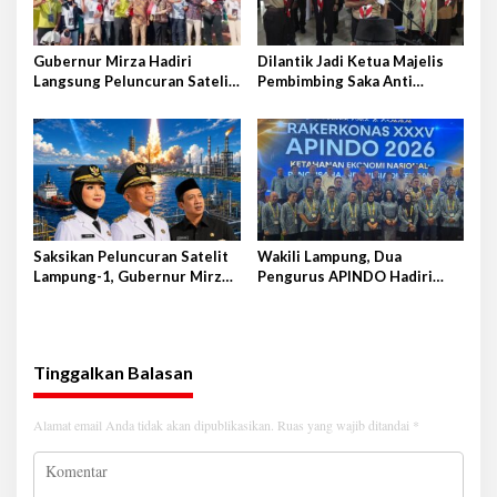
Gubernur Mirza Hadiri
Dilantik Jadi Ketua Majelis
Langsung Peluncuran Satelit
Pembimbing Saka Anti
Lampung-1 di Shandong,
Narkoba Kwarcab Lampung
Tiongkok Timur
Selatan, Kepala BNNK
Pramuka Garda P4GN
Saksikan Peluncuran Satelit
Wakili Lampung, Dua
Lampung-1, Gubernur Mirza
Pengurus APINDO Hadiri
Terbang ke Shandong-China
Rakerkonas APINDO ke-35 di
Makassar
Tinggalkan Balasan
Alamat email Anda tidak akan dipublikasikan.
Ruas yang wajib ditandai
*