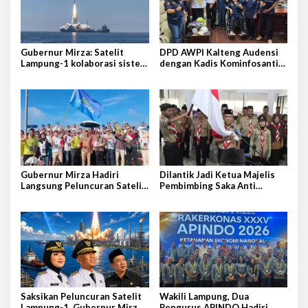
Gubernur Mirza: Satelit
DPD AWPI Kalteng Audensi
Lampung-1 kolaborasi sister
dengan Kadis Kominfosantik
province Shandong-Lampung
Provkalteng Sampaikan
Rencana Kongnas II AWPI se-
Indonesia
Gubernur Mirza Hadiri
Dilantik Jadi Ketua Majelis
Langsung Peluncuran Satelit
Pembimbing Saka Anti
Lampung-1 di Shandong,
Narkoba Kwarcab Lampung
Tiongkok Timur
Selatan, Kepala BNNK
Pramuka Garda P4GN
Saksikan Peluncuran Satelit
Wakili Lampung, Dua
Lampung-1, Gubernur Mirza
Pengurus APINDO Hadiri