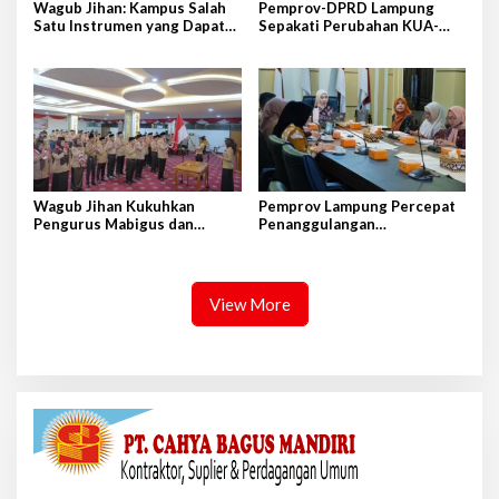
Wagub Jihan: Kampus Salah
Pemprov-DPRD Lampung
Satu Instrumen yang Dapat
Sepakati Perubahan KUA-
Bangkitkan IPM di Lampung
PPAS APBD 2026
Wagub Jihan Kukuhkan
Pemprov Lampung Percepat
Pengurus Mabigus dan
Penanggulangan
Pembina Gudep UIN Raden
Tuberkulosis di Tanggamus
Intan
View More