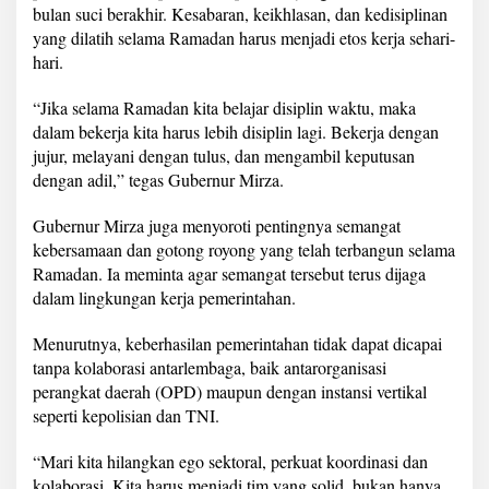
o
bulan suci berakhir. Kesabaran, keikhlasan, dan kedisiplinan
n
yang dilatih selama Ramadan harus menjadi etos kerja sehari-
d
hari.
a
s
“Jika selama Ramadan kita belajar disiplin waktu, maka
i
M
dalam bekerja kita harus lebih disiplin lagi. Bekerja dengan
e
jujur, melayani dengan tulus, dan mengambil keputusan
l
dengan adil,” tegas Gubernur Mirza.
a
y
Gubernur Mirza juga menyoroti pentingnya semangat
a
n
kebersamaan dan gotong royong yang telah terbangun selama
i
Ramadan. Ia meminta agar semangat tersebut terus dijaga
dalam lingkungan kerja pemerintahan.
Menurutnya, keberhasilan pemerintahan tidak dapat dicapai
tanpa kolaborasi antarlembaga, baik antarorganisasi
perangkat daerah (OPD) maupun dengan instansi vertikal
seperti kepolisian dan TNI.
“Mari kita hilangkan ego sektoral, perkuat koordinasi dan
kolaborasi. Kita harus menjadi tim yang solid, bukan hanya