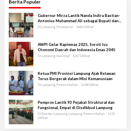
Berita Populer
Gubernur Mirza Lantik Nanda Indira Bastian-
Antonius Muhammad Ali sebagai Bupati dan
Wakil Bupati Pesawaran Periode 2025-2030
Di Lampung, Pesawaran
1446 Dilihat
AWPI Gelar Rapimnas 2025, Soroti Isu
Otonomi Daerah dan Indonesia Emas 2045
Di Lampung, Nasional
1317 Dilihat
Ketua PMI Provinsi Lampung Ajak Relawan
Terus Bergerak dalam Misi Kemanusiaan
Di Lampung, Pemerintahan
1238 Dilihat
Pemprov Lantik 93 Pejabat Struktural dan
Fungsional, Empat di Disdikbud Lampung
Di Bandar Lampung, Lampung, Pemerintahan
1151
Dilihat