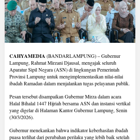
a
k
A
S
N
J
a
d
i
k
CAHYAMEDIA
(BANDARLAMPUNG) – Gubernur
a
Lampung, Rahmat Mirzani Djausal, mengajak seluruh
n
Aparatur Sipil Negara (ASN) di lingkungan Pemerintah
N
i
Provinsi Lampung untuk mengimplementasikan nilai-nilai
l
ibadah Ramadan dalam menjalankan tugas pelayanan publik.
a
i
Pesan tersebut disampaikan Gubernur Mirza dalam acara
R
Halal Bihalal 1447 Hijriah bersama ASN dan instansi vertikal
a
m
yang digelar di Halaman Kantor Gubernur Lampung, Senin
a
(30/3/2026).
d
a
Gubernur menekankan bahwa indikator keberhasilan ibadah
n
puasa terlihat dari perubahan perilaku yang lebih baik setelah
F