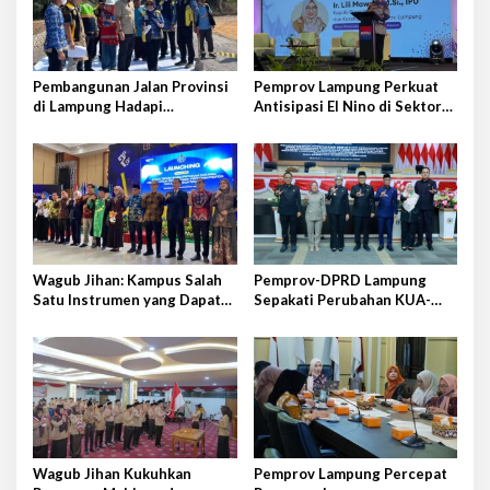
p
o
s
Pembangunan Jalan Provinsi
Pemprov Lampung Perkuat
di Lampung Hadapi
Antisipasi El Nino di Sektor
Tantangan Cukup Besar
Peternakan
Wagub Jihan: Kampus Salah
Pemprov-DPRD Lampung
Satu Instrumen yang Dapat
Sepakati Perubahan KUA-
Bangkitkan IPM di Lampung
PPAS APBD 2026
Wagub Jihan Kukuhkan
Pemprov Lampung Percepat