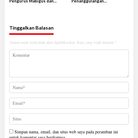
Pengurus Mabigus dan
Penanggulangan
Pembina Gudep UIN Raden
Tuberkulosis di Tanggamus
Intan
Tinggalkan Balasan
Alamat email Anda tidak akan dipublikasikan.
Ruas yang wajib ditandai
*
Simpan nama, email, dan situs web saya pada peramban ini
untuk komentar saya berikutnya.