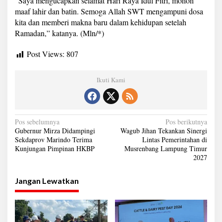
“Saya mengucapkan selamat Hari Raya Idul Fitri, mohon
maaf lahir dan batin. Semoga Allah SWT mengampuni dosa
kita dan memberi makna baru dalam kehidupan setelah
Ramadan,” katanya. (Mln/*)
Post Views:
807
Ikuti Kami
N
Pos sebelumnya
Pos berikutnya
Gubernur Mirza Didampingi
Wagub Jihan Tekankan Sinergi
a
Sekdaprov Marindo Terima
Lintas Pemerintahan di
Kunjungan Pimpinan HKBP
Musrenbang Lampung Timur
v
2027
i
g
Jangan Lewatkan
a
s
i