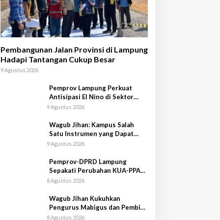
Pembangunan Jalan Provinsi di Lampung
Hadapi Tantangan Cukup Besar
9 Agustus 2026
Pemprov Lampung Perkuat
Antisipasi El Nino di Sektor
Peternakan
9 Agustus 2026
Wagub Jihan: Kampus Salah
Satu Instrumen yang Dapat
Bangkitkan IPM di Lampung
9 Agustus 2026
Pemprov-DPRD Lampung
Sepakati Perubahan KUA-PPAS
APBD 2026
8 Agustus 2026
Wagub Jihan Kukuhkan
Pengurus Mabigus dan Pembina
Gudep UIN Raden Intan
8 Agustus 2026