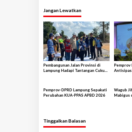
v
Jangan Lewatkan
i
g
a
s
i
p
o
Pembangunan Jalan Provinsi di
Pemprov 
s
Lampung Hadapi Tantangan Cukup
Antisipas
Besar
Peternak
Pemprov-DPRD Lampung Sepakati
Wagub Ji
Perubahan KUA-PPAS APBD 2026
Mabigus 
Raden In
Tinggalkan Balasan