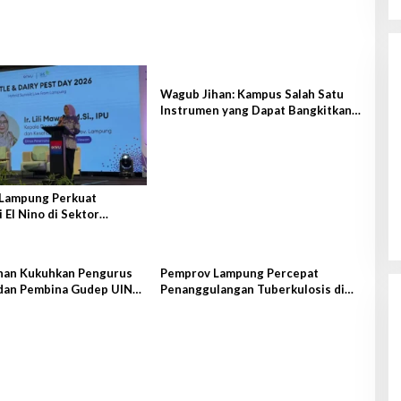
Gubernur Mirza Hadiri Musda VI
Demokrat Lampung
Di Lampung, Pemerintahan, Politik
|
28 Juni 2026
Wagub Jihan: Kampus Salah Satu
Instrumen yang Dapat Bangkitkan
IPM di Lampung
Lampung Perkuat
i El Nino di Sektor
an
Kanwil Ditjenpas Lampung Siapkan
Penerapan Pidana Kerja Sosial
han Kukuhkan Pengurus
Pemprov Lampung Percepat
Di Hukrim, Lampung, Pemerintahan
|
7 Agustus
dan Pembina Gudep UIN
Penanggulangan Tuberkulosis di
2026
tan
Tanggamus