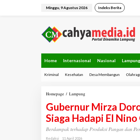
L
e
Minggu, 9 Agustus 2026
Indeks Berita
w
a
t
i
k
e
k
o
n
Home
Internasional
Nasional
Lampun
t
e
Kriminal
Kesehatan
Desa Membangun
Olahrag
n
Homepage
/
Lampung
G
u
Gubernur Mirza Dor
b
e
Siaga Hadapi El Nino 
r
n
u
Berdampak terhadap Produksi Pangan dan Pe
r
M
Redaksi
11 April 2026