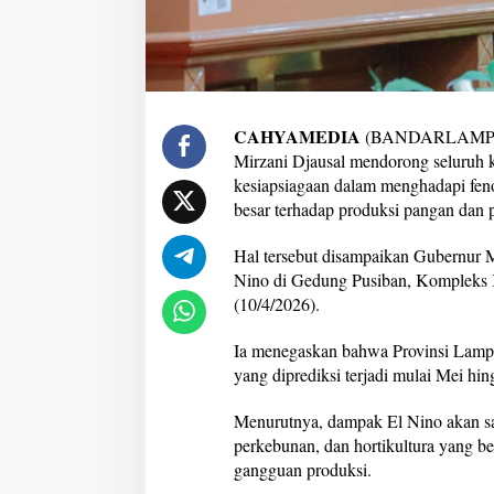
i
a
p
S
i
a
CAHYAMEDIA
(BANDARLAMPUN
g
a
Mirzani Djausal mendorong seluruh 
H
kesiapsiagaan dalam menghadapi fe
a
besar terhadap produksi pangan dan 
d
a
Hal tersebut disampaikan Gubernur M
p
i
Nino di Gedung Pusiban, Kompleks
E
(10/4/2026).
l
N
Ia menegaskan bahwa Provinsi Lamp
i
yang diprediksi terjadi mulai Mei hi
n
o
G
Menurutnya, dampak El Nino akan san
o
perkebunan, dan hortikultura yang b
d
gangguan produksi.
z
i