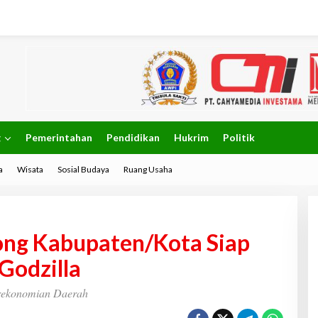
g
Pemerintahan
Pendidikan
Hukrim
Politik
a
Wisata
Sosial Budaya
Ruang Usaha
ong Kabupaten/Kota Siap
Godzilla
rekonomian Daerah