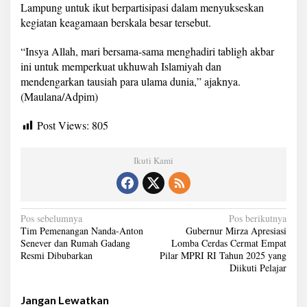
Lampung untuk ikut berpartisipasi dalam menyukseskan
kegiatan keagamaan berskala besar tersebut.
“Insya Allah, mari bersama-sama menghadiri tabligh akbar
ini untuk memperkuat ukhuwah Islamiyah dan
mendengarkan tausiah para ulama dunia,” ajaknya.
(Maulana/Adpim)
Post Views:
805
Ikuti Kami
N
Pos sebelumnya
Pos berikutnya
Tim Pemenangan Nanda-Anton
Gubernur Mirza Apresiasi
a
Senever dan Rumah Gadang
Lomba Cerdas Cermat Empat
Resmi Dibubarkan
Pilar MPRI RI Tahun 2025 yang
v
Diikuti Pelajar
i
g
Jangan Lewatkan