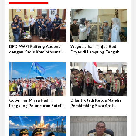
a
s
i
p
o
s
DPD AWPI Kalteng Audensi
Wagub Jihan Tinjau Bed
dengan Kadis Kominfosantik
Dryer di Lampung Tengah
Provkalteng Sampaikan
Rencana Kongnas II AWPI se-
Indonesia
Gubernur Mirza Hadiri
Dilantik Jadi Ketua Majelis
Langsung Peluncuran Satelit
Pembimbing Saka Anti
Lampung-1 di Shandong,
Narkoba Kwarcab Lampung
Tiongkok Timur
Selatan, Kepala BNNK
Pramuka Garda P4GN