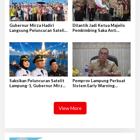
Gubernur Mirza Hadiri
Dilantik Jadi Ketua Majelis
Langsung Peluncuran Satelit
Pembimbing Saka Anti
Lampung-1 di Shandong,
Narkoba Kwarcab Lampung
Tiongkok Timur
Selatan, Kepala BNNK
Pramuka Garda P4GN
Saksikan Peluncuran Satelit
Pemprov Lampung Perkuat
Lampung-1, Gubernur Mirza
Sistem Early Warning
Terbang ke Shandong-China
Pengendalian Inflasi
View More