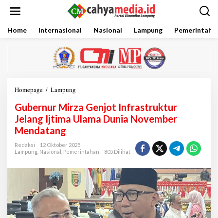
L
e
w
a
Home
Internasional
Nasional
Lampung
Pemerintaha
t
i
k
e
k
o
Homepage
/
Lampung
G
n
u
t
Gubernur Mirza Genjot Infrastruktur
b
e
e
Jelang Ijtima Ulama Dunia November
n
r
Mendatang
n
u
Redaksi
12 Oktober 2025
r
Lampung
,
Nasional
,
Pemerintahan
805 Dilihat
M
i
r
z
a
G
e