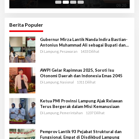
Berita Populer
Gubernur Mirza Lantik Nanda Indira Bastian-
Antonius Muhammad Ali sebagai Bupati dan
Wakil Bupati Pesawaran Periode 2025-2030
Di Lampung, Pesawaran
1433 Dilihat
AWPI Gelar Rapimnas 2025, Soroti Isu
Otonomi Daerah dan Indonesia Emas 2045
Di Lampung, Nasional
1311 Dilihat
Ketua PMI Provinsi Lampung Ajak Relawan
Terus Bergerak dalam Misi Kemanusiaan
Di Lampung, Pemerintahan
1237 Dilihat
Pemprov Lantik 93 Pejabat Struktural dan
Fungsional, Empat di Disdikbud Lampung