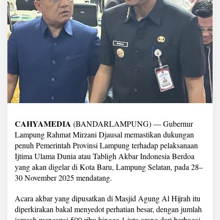
n
j
o
t
I
n
f
r
a
s
t
r
u
k
CAHYAMEDIA
(BANDARLAMPUNG) — Gubernur
t
Lampung Rahmat Mirzani Djausal memastikan dukungan
u
r
penuh Pemerintah Provinsi Lampung terhadap pelaksanaan
J
Ijtima Ulama Dunia atau Tabligh Akbar Indonesia Berdoa
e
yang akan digelar di Kota Baru, Lampung Selatan, pada 28–
l
30 November 2025 mendatang.
a
n
g
Acara akbar yang dipusatkan di Masjid Agung Al Hijrah itu
I
diperkirakan bakal menyedot perhatian besar, dengan jumlah
j
jamaah mencapai 500 ribu hingga 1 juta orang dari berbagai