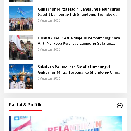
Gubernur Mirza Hadiri Langsung Peluncuran
Satelit Lampung-1 di Shandong, Tiongkok
Timur
5 Agustus 2026
Dilantik Jadi Ketua Majelis Pembimbing Saka
Anti Narkoba Kwarcab Lampung Selatan,
Kepala BNNK Pramuka Garda P4GN
5 Agustus 2026
Saksikan Peluncuran Satelit Lampung-1,
Gubernur Mirza Terbang ke Shandong-China
5 Agustus 2026
Partai & Politik