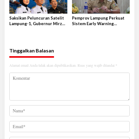
Saksikan Peluncuran Satelit
Pemprov Lampung Perkuat
Lampung-1, Gubernur Mirza
Sistem Early Warning
Terbang ke Shandong-China
Pengendalian Inflasi
Tinggalkan Balasan
Alamat email Anda tidak akan dipublikasikan.
Ruas yang wajib ditandai
*