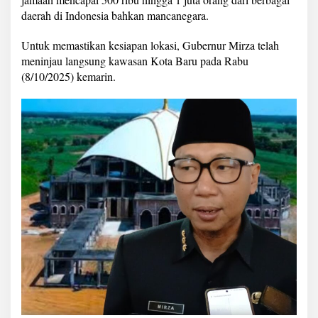
t
daerah di Indonesia bahkan mancanegara.
i
m
a
Untuk memastikan kesiapan lokasi, Gubernur Mirza telah
U
meninjau langsung kawasan Kota Baru pada Rabu
l
(8/10/2025) kemarin.
a
m
a
D
u
n
i
a
N
o
v
e
m
b
e
r
M
e
n