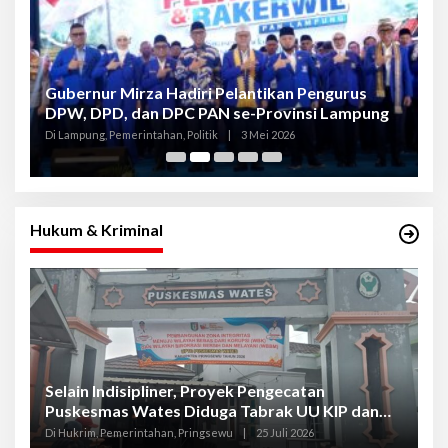
Gubernur Mirza Hadiri Pelantikan Pengurus
Gu
DPW, DPD, dan DPC PAN se-Provinsi Lampung
L
K
Di Lampung, Pemerintahan, Politik
|
3 Mei 2026
Di
Hukum & Kriminal
Selain Indisipliner, Proyek Pengecatan
P
Puskesmas Wates Diduga Tabrak UU KIP dan
P
Libatkan Oknum Kadis
S
Di Hukrim, Pemerintahan, Pringsewu
|
25 Juli 2026
Di