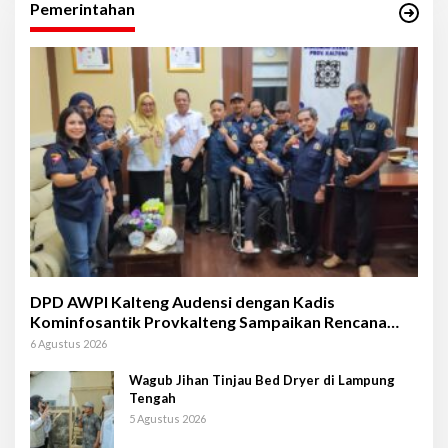
Pemerintahan
DPD AWPI Kalteng Audensi dengan Kadis
Kominfosantik Provkalteng Sampaikan Rencana
Kongnas II AWPI se-Indonesia
6 Agustus 2026
Wagub Jihan Tinjau Bed Dryer di Lampung
Tengah
5 Agustus 2026