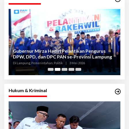
Gubernur Mirza Hadiri Pelantikan Pengurus
Gu
DPW, DPD, dan DPC PAN se-Provinsi Lampung
L
K
Di Lampung, Pemerintahan, Politik
|
3 Mei 2026
Di
Hukum & Kriminal