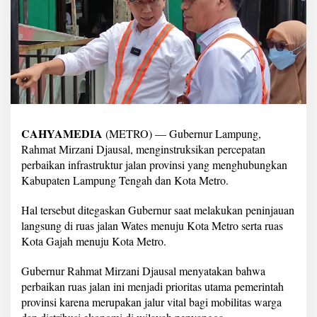
s
t
r
u
k
s
i
k
a
n
P
CAHYAMEDIA
(METRO) — Gubernur Lampung,
e
Rahmat Mirzani Djausal, menginstruksikan percepatan
r
perbaikan infrastruktur jalan provinsi yang menghubungkan
c
Kabupaten Lampung Tengah dan Kota Metro.
e
p
a
Hal tersebut ditegaskan Gubernur saat melakukan peninjauan
t
langsung di ruas jalan Wates menuju Kota Metro serta ruas
a
Kota Gajah menuju Kota Metro.
n
P
Gubernur Rahmat Mirzani Djausal menyatakan bahwa
e
r
perbaikan ruas jalan ini menjadi prioritas utama pemerintah
b
provinsi karena merupakan jalur vital bagi mobilitas warga
a