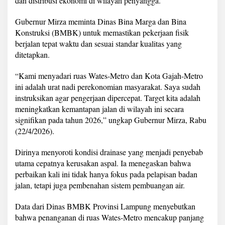
dan distribusi ekonomi di wilayah penyangga.
i
k
Gubernur Mirza meminta Dinas Bina Marga dan Bina
a
n
Konstruksi (BMBK) untuk memastikan pekerjaan fisik
J
berjalan tepat waktu dan sesuai standar kualitas yang
a
ditetapkan.
l
a
“Kami menyadari ruas Wates-Metro dan Kota Gajah-Metro
n
W
ini adalah urat nadi perekonomian masyarakat. Saya sudah
a
instruksikan agar pengerjaan dipercepat. Target kita adalah
t
meningkatkan kemantapan jalan di wilayah ini secara
e
signifikan pada tahun 2026,” ungkap Gubernur Mirza, Rabu
s
(22/4/2026).
-
M
e
Dirinya menyoroti kondisi drainase yang menjadi penyebab
t
utama cepatnya kerusakan aspal. Ia menegaskan bahwa
r
perbaikan kali ini tidak hanya fokus pada pelapisan badan
o
jalan, tetapi juga pembenahan sistem pembuangan air.
Data dari Dinas BMBK Provinsi Lampung menyebutkan
bahwa penanganan di ruas Wates-Metro mencakup panjang