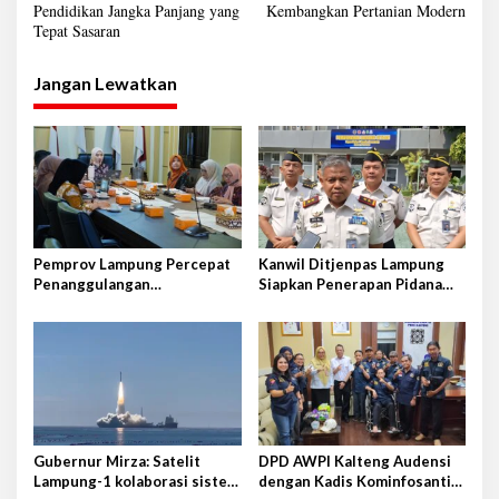
Pendidikan Jangka Panjang yang
Kembangkan Pertanian Modern
v
Tepat Sasaran
i
g
Jangan Lewatkan
a
s
i
p
o
s
Pemprov Lampung Percepat
Kanwil Ditjenpas Lampung
Penanggulangan
Siapkan Penerapan Pidana
Tuberkulosis di Tanggamus
Kerja Sosial
Gubernur Mirza: Satelit
DPD AWPI Kalteng Audensi
Lampung-1 kolaborasi sister
dengan Kadis Kominfosantik