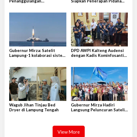
Penanggulangan
Siapkan Penerapan Pidana
Tuberkulosis di Tanggamus
Kerja Sosial
Gubernur Mirza: Satelit
DPD AWPI Kalteng Audensi
Lampung-1 kolaborasi sister
dengan Kadis Kominfosantik
province Shandong-Lampung
Provkalteng Sampaikan
Rencana Kongnas II AWPI se-
Indonesia
Wagub Jihan Tinjau Bed
Gubernur Mirza Hadiri
Dryer di Lampung Tengah
Langsung Peluncuran Satelit
Lampung-1 di Shandong,
Tiongkok Timur
View More