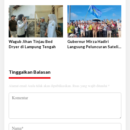
province Shandong-Lampung
Provkalteng Sampaikan
Rencana Kongnas II AWPI se-
Indonesia
Wagub Jihan Tinjau Bed
Gubernur Mirza Hadiri
Dryer di Lampung Tengah
Langsung Peluncuran Satelit
Lampung-1 di Shandong,
Tiongkok Timur
Tinggalkan Balasan
Alamat email Anda tidak akan dipublikasikan.
Ruas yang wajib ditandai
*