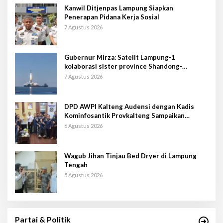
Kanwil Ditjenpas Lampung Siapkan
Penerapan Pidana Kerja Sosial
7 Agustus 2026
Gubernur Mirza: Satelit Lampung-1
kolaborasi sister province Shandong-
Lampung
7 Agustus 2026
DPD AWPI Kalteng Audensi dengan Kadis
Kominfosantik Provkalteng Sampaikan
Rencana Kongnas II AWPI se-Indonesia
6 Agustus 2026
Wagub Jihan Tinjau Bed Dryer di Lampung
Tengah
5 Agustus 2026
Partai & Politik