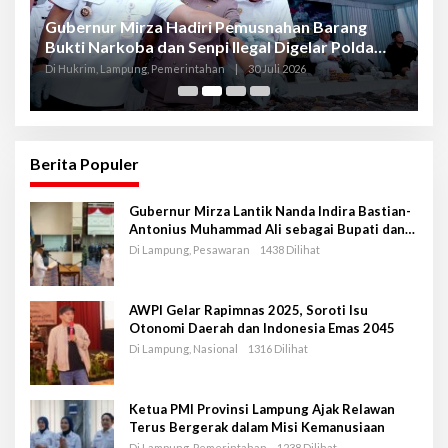
Gubernur Mirza Hadiri Pemusnahan Barang
Se
Bukti Narkoba dan Senpi Ilegal Digelar Polda
P
Lampung
L
Di Hukrim, Lampung, Pemerintahan
|
30 Juli 2026
Di
Berita Populer
Gubernur Mirza Lantik Nanda Indira Bastian-
Antonius Muhammad Ali sebagai Bupati dan
Wakil Bupati Pesawaran Periode 2025-2030
Di Lampung, Pesawaran
1438 Dilihat
AWPI Gelar Rapimnas 2025, Soroti Isu
Otonomi Daerah dan Indonesia Emas 2045
Di Lampung, Nasional
1316 Dilihat
Ketua PMI Provinsi Lampung Ajak Relawan
Terus Bergerak dalam Misi Kemanusiaan
Di Lampung, Pemerintahan
1238 Dilihat