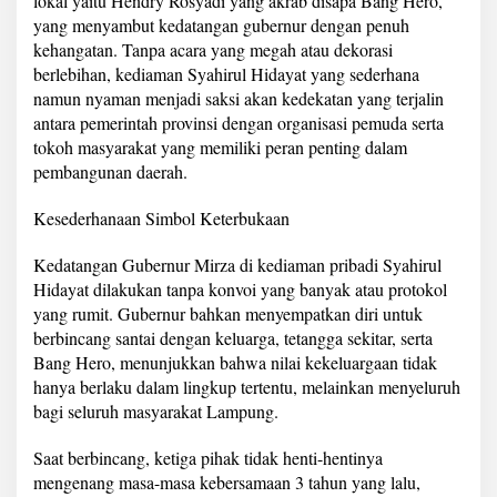
lokal yaitu Hendry Rosyadi yang akrab disapa Bang Hero,
T
yang menyambut kedatangan gubernur dengan penuh
a
kehangatan. Tanpa acara yang megah atau dekorasi
r
u
berlebihan, kediaman Syahirul Hidayat yang sederhana
n
namun nyaman menjadi saksi akan kedekatan yang terjalin
a
antara pemerintah provinsi dengan organisasi pemuda serta
L
tokoh masyarakat yang memiliki peran penting dalam
a
m
pembangunan daerah.
p
u
Kesederhanaan Simbol Keterbukaan
n
g
Kedatangan Gubernur Mirza di kediaman pribadi Syahirul
S
Hidayat dilakukan tanpa konvoi yang banyak atau protokol
e
l
yang rumit. Gubernur bahkan menyempatkan diri untuk
a
berbincang santai dengan keluarga, tetangga sekitar, serta
t
Bang Hero, menunjukkan bahwa nilai kekeluargaan tidak
a
hanya berlaku dalam lingkup tertentu, melainkan menyeluruh
n
bagi seluruh masyarakat Lampung.
Saat berbincang, ketiga pihak tidak henti-hentinya
mengenang masa-masa kebersamaan 3 tahun yang lalu,