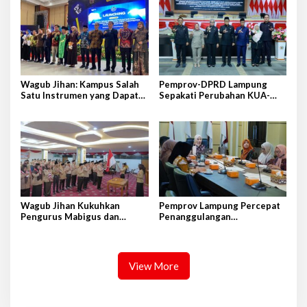
Wagub Jihan: Kampus Salah
Pemprov-DPRD Lampung
Satu Instrumen yang Dapat
Sepakati Perubahan KUA-
Bangkitkan IPM di Lampung
PPAS APBD 2026
Wagub Jihan Kukuhkan
Pemprov Lampung Percepat
Pengurus Mabigus dan
Penanggulangan
Pembina Gudep UIN Raden
Tuberkulosis di Tanggamus
Intan
View More