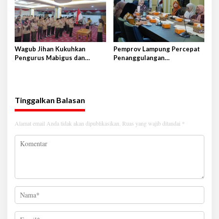
Wagub Jihan Kukuhkan
Pemprov Lampung Percepat
Pengurus Mabigus dan
Penanggulangan
Pembina Gudep UIN Raden
Tuberkulosis di Tanggamus
Intan
Tinggalkan Balasan
Alamat email Anda tidak akan dipublikasikan.
Ruas yang wajib ditandai
*