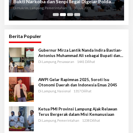
Bukti Narkoba dan Senpi Ilegal Digelar Polda
P
Lampung
L
Di Hukrim, Lampung, Pemerintahan
|
30 Juli 2026
Di
Berita Populer
Gubernur Mirza Lantik Nanda Indira Bastian-
Antonius Muhammad Ali sebagai Bupati dan
Wakil Bupati Pesawaran Periode 2025-2030
Di Lampung, Pesawaran
1441 Dilihat
AWPI Gelar Rapimnas 2025, Soroti Isu
Otonomi Daerah dan Indonesia Emas 2045
Di Lampung, Nasional
1317 Dilihat
Ketua PMI Provinsi Lampung Ajak Relawan
Terus Bergerak dalam Misi Kemanusiaan
Di Lampung, Pemerintahan
1238 Dilihat