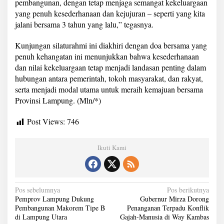
pembangunan, dengan tetap menjaga semangat kekeluargaan
yang penuh kesederhanaan dan kejujuran – seperti yang kita
jalani bersama 3 tahun yang lalu,” tegasnya.
Kunjungan silaturahmi ini diakhiri dengan doa bersama yang
penuh kehangatan ini menunjukkan bahwa kesederhanaan
dan nilai kekeluargaan tetap menjadi landasan penting dalam
hubungan antara pemerintah, tokoh masyarakat, dan rakyat,
serta menjadi modal utama untuk meraih kemajuan bersama
Provinsi Lampung. (Mln/*)
Post Views:
746
Ikuti Kami
N
Pos sebelumnya
Pos berikutnya
Pemprov Lampung Dukung
Gubernur Mirza Dorong
a
Pembangunan Makorem Tipe B
Penanganan Terpadu Konflik
di Lampung Utara
Gajah-Manusia di Way Kambas
v