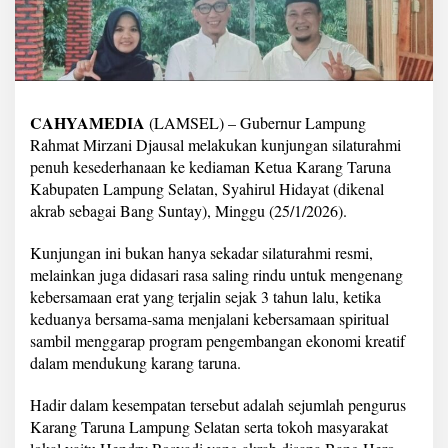
n
j
u
n
g
i
K
CAHYAMEDIA
(LAMSEL) – Gubernur Lampung
e
Rahmat Mirzani Djausal melakukan kunjungan silaturahmi
d
penuh kesederhanaan ke kediaman Ketua Karang Taruna
i
a
Kabupaten Lampung Selatan, Syahirul Hidayat (dikenal
m
akrab sebagai Bang Suntay), Minggu (25/1/2026).
a
n
Kunjungan ini bukan hanya sekadar silaturahmi resmi,
K
melainkan juga didasari rasa saling rindu untuk mengenang
e
t
kebersamaan erat yang terjalin sejak 3 tahun lalu, ketika
u
keduanya bersama-sama menjalani kebersamaan spiritual
a
sambil menggarap program pengembangan ekonomi kreatif
K
dalam mendukung karang taruna.
a
r
a
Hadir dalam kesempatan tersebut adalah sejumlah pengurus
n
Karang Taruna Lampung Selatan serta tokoh masyarakat
g