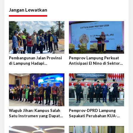
i
Jangan Lewatkan
g
a
s
i
p
o
Pembangunan Jalan Provinsi
Pemprov Lampung Perkuat
s
di Lampung Hadapi
Antisipasi El Nino di Sektor
Tantangan Cukup Besar
Peternakan
Wagub Jihan: Kampus Salah
Pemprov-DPRD Lampung
Satu Instrumen yang Dapat
Sepakati Perubahan KUA-
Bangkitkan IPM di Lampung
PPAS APBD 2026