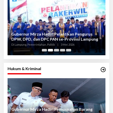
Gubernur Mirza Hadiri Pelantikan Pengurus
Gu
DPW, DPD, dan DPC PAN se-Provinsi Lampung
L
K
Di Lampung, Pemerintahan, Politik
|
3 Mei 2026
Di
Hukum & Kriminal
Gubernur Mirza Hadiri Pemusnahan Barang
Se