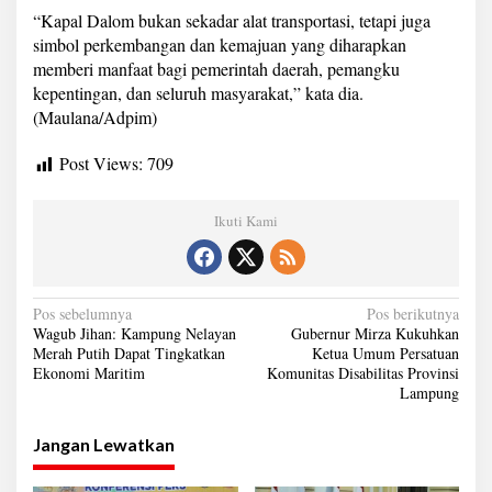
“Kapal Dalom bukan sekadar alat transportasi, tetapi juga
simbol perkembangan dan kemajuan yang diharapkan
memberi manfaat bagi pemerintah daerah, pemangku
kepentingan, dan seluruh masyarakat,” kata dia.
(Maulana/Adpim)
Post Views:
709
Ikuti Kami
N
Pos sebelumnya
Pos berikutnya
Wagub Jihan: Kampung Nelayan
Gubernur Mirza Kukuhkan
a
Merah Putih Dapat Tingkatkan
Ketua Umum Persatuan
Ekonomi Maritim
Komunitas Disabilitas Provinsi
v
Lampung
i
g
Jangan Lewatkan
a