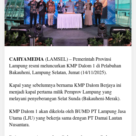
u
n
c
h
i
n
g
K
M
P
D
CAHYAMEDIA
(LAMSEL) – Pemerintah Provinsi
a
Lampung resmi meluncurkan KMP Dalom 1 di Pelabuhan
l
Bakauheni, Lampung Selatan, Jumat (14/11/2025).
o
m
1
Kapal yang sebelumnya bernama KMP Dalom Berjaya ini
,
menjadi kapal pertama milik Pemprov Lampung yang
K
melayani penyeberangan Selat Sunda (Bakauheni-Merak).
a
p
KMP Dalom 1 akan dikelola oleh BUMD PT Lampung Jasa
a
l
Utama (LJU) yang bekerja sama dengan PT Damai Lautan
P
Nusantara.
e
r