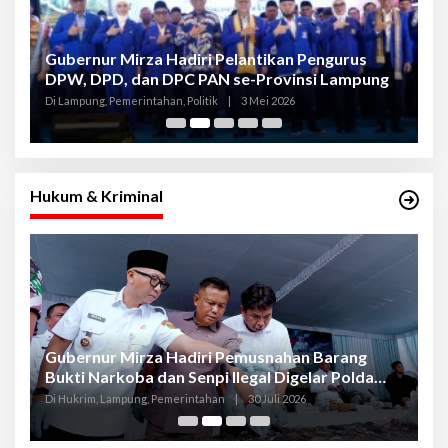
Gubernur Mirza Hadiri Pelantikan Pengurus
Gu
DPW, DPD, dan DPC PAN se-Provinsi Lampung
L
K
Di Lampung, Pemerintahan, Politik
|
3 Mei 2026
Di
Hukum & Kriminal
Gubernur Mirza Hadiri Pemusnahan Barang
Se
Bukti Narkoba dan Senpi Ilegal Digelar Polda
P
Lampung
L
Di Hukrim, Lampung, Pemerintahan
|
30 Juli 2026
Di