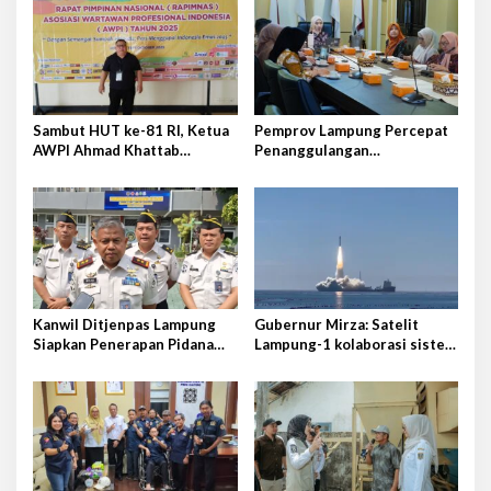
s
i
p
o
s
Sambut HUT ke-81 RI, Ketua
Pemprov Lampung Percepat
AWPI Ahmad Khattab
Penanggulangan
Tegaskan Pentingnya
Tuberkulosis di Tanggamus
Penguatan Tupoksi Pers
Kanwil Ditjenpas Lampung
Gubernur Mirza: Satelit
Siapkan Penerapan Pidana
Lampung-1 kolaborasi sister
Kerja Sosial
province Shandong-Lampung