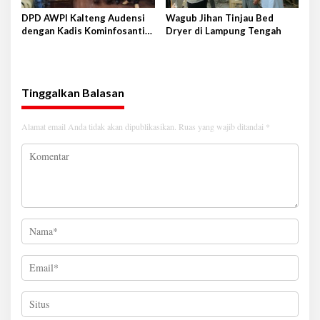
DPD AWPI Kalteng Audensi
Wagub Jihan Tinjau Bed
dengan Kadis Kominfosantik
Dryer di Lampung Tengah
Provkalteng Sampaikan
Rencana Kongnas II AWPI se-
Indonesia
Tinggalkan Balasan
Alamat email Anda tidak akan dipublikasikan.
Ruas yang wajib ditandai
*