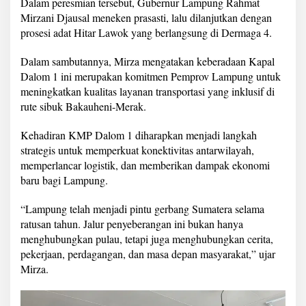
Dalam peresmian tersebut, Gubernur Lampung Rahmat
t
Mirzani Djausal meneken prasasti, lalu dilanjutkan dengan
a
m
prosesi adat Hitar Lawok yang berlangsung di Dermaga 4.
a
M
Dalam sambutannya, Mirza mengatakan keberadaan Kapal
i
Dalom 1 ini merupakan komitmen Pemprov Lampung untuk
l
meningkatkan kualitas layanan transportasi yang inklusif di
i
k
rute sibuk Bakauheni-Merak.
P
e
Kehadiran KMP Dalom 1 diharapkan menjadi langkah
m
strategis untuk memperkuat konektivitas antarwilayah,
p
memperlancar logistik, dan memberikan dampak ekonomi
r
o
baru bagi Lampung.
v
L
“Lampung telah menjadi pintu gerbang Sumatera selama
a
ratusan tahun. Jalur penyeberangan ini bukan hanya
m
menghubungkan pulau, tetapi juga menghubungkan cerita,
p
u
pekerjaan, perdagangan, dan masa depan masyarakat,” ujar
n
Mirza.
g