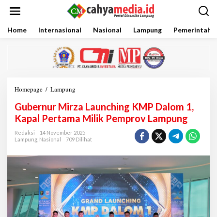
L
e
w
a
Home
Internasional
Nasional
Lampung
Pemerintaha
t
i
k
e
k
o
Homepage
/
Lampung
G
n
u
t
Gubernur Mirza Launching KMP Dalom 1,
b
e
e
Kapal Pertama Milik Pemprov Lampung
n
r
n
Redaksi
14 November 2025
Lampung
,
Nasional
709 Dilihat
u
r
M
i
r
z
a
L
a