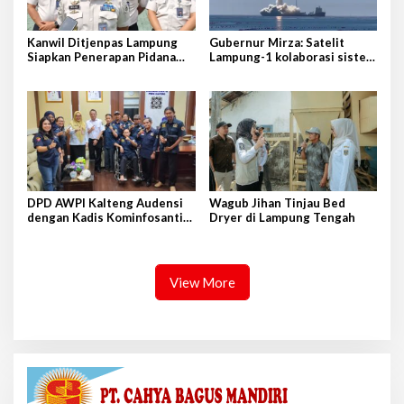
Kanwil Ditjenpas Lampung
Gubernur Mirza: Satelit
Siapkan Penerapan Pidana
Lampung-1 kolaborasi sister
Kerja Sosial
province Shandong-Lampung
DPD AWPI Kalteng Audensi
Wagub Jihan Tinjau Bed
dengan Kadis Kominfosantik
Dryer di Lampung Tengah
Provkalteng Sampaikan
Rencana Kongnas II AWPI se-
Indonesia
View More