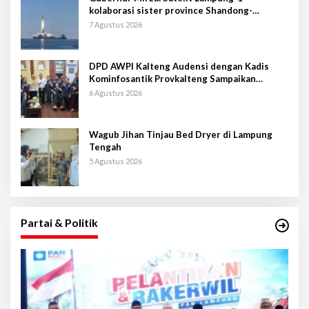
kolaborasi sister province Shandong-
Lampung
7 Agustus 2026
DPD AWPI Kalteng Audensi dengan Kadis
Kominfosantik Provkalteng Sampaikan
Rencana Kongnas II AWPI se-Indonesia
6 Agustus 2026
Wagub Jihan Tinjau Bed Dryer di Lampung
Tengah
5 Agustus 2026
Partai & Politik