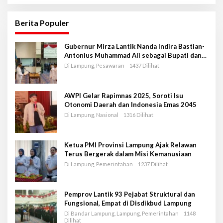
Berita Populer
Gubernur Mirza Lantik Nanda Indira Bastian-
Antonius Muhammad Ali sebagai Bupati dan
Wakil Bupati Pesawaran Periode 2025-2030
Di Lampung, Pesawaran
1437 Dilihat
AWPI Gelar Rapimnas 2025, Soroti Isu
Otonomi Daerah dan Indonesia Emas 2045
Di Lampung, Nasional
1316 Dilihat
Ketua PMI Provinsi Lampung Ajak Relawan
Terus Bergerak dalam Misi Kemanusiaan
Di Lampung, Pemerintahan
1237 Dilihat
Pemprov Lantik 93 Pejabat Struktural dan
Fungsional, Empat di Disdikbud Lampung
Di Bandar Lampung, Lampung, Pemerintahan
1148
Dilihat