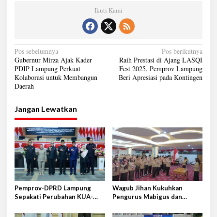
Ikuti Kami
N
Pos sebelumnya
Pos berikutnya
Gubernur Mirza Ajak Kader
Raih Prestasi di Ajang LASQI
a
PDIP Lampung Perkuat
Fest 2025, Pemprov Lampung
Kolaborasi untuk Membangun
Beri Apresiasi pada Kontingen
v
Daerah
i
g
Jangan Lewatkan
a
s
i
p
o
s
Pemprov-DPRD Lampung
Wagub Jihan Kukuhkan
Sepakati Perubahan KUA-
Pengurus Mabigus dan
PPAS APBD 2026
Pembina Gudep UIN Raden
Intan