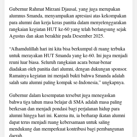
R
u
Gubernur Rahmat Mirzani Djausal, yang juga merupakan
n
alumnus Smanda, menyampaikan apresiasi atas kekompakan
2
para alumni dan kerja keras panitia dalam menyelenggarakan
0
rangkaian kegiatan HUT ke-60 yang telah berlangsung sejak
2
Agustus dan akan berakhir pada Desember 2025.
5
“Alhamdulillah hari ini kita bisa berkumpul di ruang terbuka
untuk merayakan HUT Smanda yang ke-60. Ini juga menjadi
reuni luar biasa. Seluruh rangkaian acara benar-benar
diadakan oleh panitia dari alumni, dengan dukungan sponsor.
Ramainya kegiatan ini menjadi bukti bahwa Smanda adalah
salah satu alumni paling kompak se-Indonesia,” ungkapnya.
Gubernur dalam kesempatan tersebut juga menegaskan
bahwa tiga tahun masa belajar di SMA adalah masa paling
berkesan dan menjadi pondasi bagi perjalanan hidup para
alumni hingga hari ini. Karena itu, ia berharap ikatan alumni
dapat terus menjadi ruang kebersamaan untuk saling
mendukung dan memperkuat kontribusi bagi pembangunan
daerah.