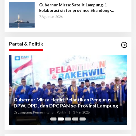
Gubernur Mirza: Satelit Lampung-1
kolaborasi sister province Shandong-
Lampung
7 Agustus 2026
Partai & Politik
Gubernur Mirza Hadiri Pelantikan Pengurus
Gu
DPW, DPD, dan DPC PAN se-Provinsi Lampung
L
K
Di Lampung, Pemerintahan, Politik
|
3 Mei 2026
Di