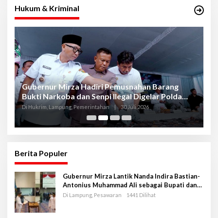
Hukum & Kriminal
Gubernur Mirza Hadiri Pemusnahan Barang
Se
Bukti Narkoba dan Senpi Ilegal Digelar Polda
P
Lampung
L
Di Hukrim, Lampung, Pemerintahan
|
30 Juli 2026
Di
Berita Populer
Gubernur Mirza Lantik Nanda Indira Bastian-
Antonius Muhammad Ali sebagai Bupati dan
Wakil Bupati Pesawaran Periode 2025-2030
Di Lampung, Pesawaran
1441 Dilihat