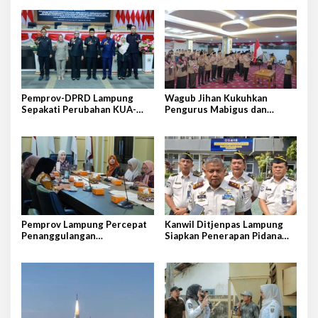
Pemprov-DPRD Lampung
Wagub Jihan Kukuhkan
Sepakati Perubahan KUA-
Pengurus Mabigus dan
PPAS APBD 2026
Pembina Gudep UIN Raden
Intan
Pemprov Lampung Percepat
Kanwil Ditjenpas Lampung
Penanggulangan
Siapkan Penerapan Pidana
Tuberkulosis di Tanggamus
Kerja Sosial