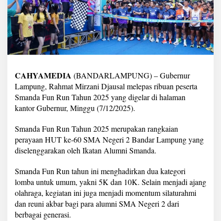
p
a
s
R
i
b
u
a
CAHYAMEDIA
n
(BANDARLAMPUNG) – Gubernur
P
Lampung, Rahmat Mirzani Djausal melepas ribuan peserta
e
Smanda Fun Run Tahun 2025 yang digelar di halaman
s
kantor Gubernur, Minggu (7/12/2025).
e
r
t
Smanda Fun Run Tahun 2025 merupakan rangkaian
a
perayaan HUT ke-60 SMA Negeri 2 Bandar Lampung yang
S
diselenggarakan oleh Ikatan Alumni Smanda.
m
a
Smanda Fun Run tahun ini menghadirkan dua kategori
n
d
lomba untuk umum, yakni 5K dan 10K. Selain menjadi ajang
a
olahraga, kegiatan ini juga menjadi momentum silaturahmi
F
dan reuni akbar bagi para alumni SMA Negeri 2 dari
u
berbagai generasi.
n