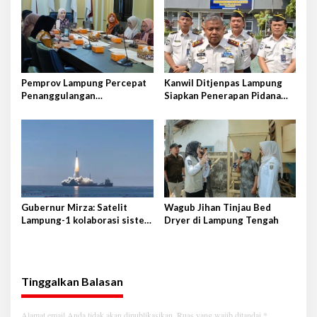
Pemprov Lampung Percepat
Kanwil Ditjenpas Lampung
Penanggulangan
Siapkan Penerapan Pidana
Tuberkulosis di Tanggamus
Kerja Sosial
Gubernur Mirza: Satelit
Wagub Jihan Tinjau Bed
Lampung-1 kolaborasi sister
Dryer di Lampung Tengah
province Shandong-Lampung
Tinggalkan Balasan
Alamat email Anda tidak akan dipublikasikan.
Ruas yang wajib ditandai
*