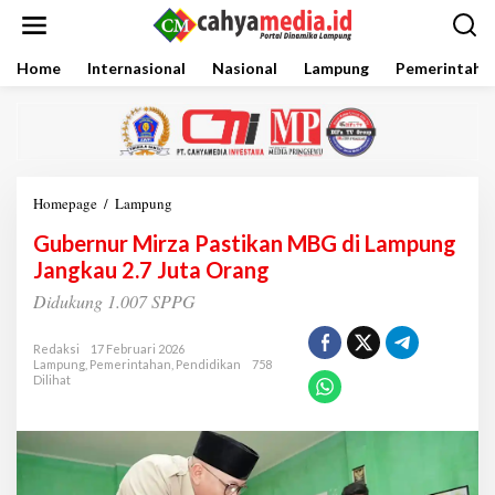
L
e
w
a
Home
Internasional
Nasional
Lampung
Pemerintaha
t
i
k
e
k
o
Homepage
/
Lampung
G
n
u
t
Gubernur Mirza Pastikan MBG di Lampung
b
e
e
Jangkau 2.7 Juta Orang
n
r
Didukung 1.007 SPPG
n
u
r
Redaksi
17 Februari 2026
M
Lampung
,
Pemerintahan
,
Pendidikan
758
Dilihat
i
r
z
a
P
a