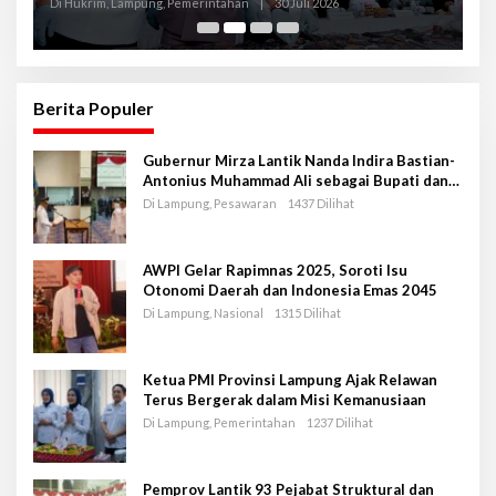
Lampung
L
Di Hukrim, Lampung, Pemerintahan
|
30 Juli 2026
Di
Berita Populer
Gubernur Mirza Lantik Nanda Indira Bastian-
Antonius Muhammad Ali sebagai Bupati dan
Wakil Bupati Pesawaran Periode 2025-2030
Di Lampung, Pesawaran
1437 Dilihat
AWPI Gelar Rapimnas 2025, Soroti Isu
Otonomi Daerah dan Indonesia Emas 2045
Di Lampung, Nasional
1315 Dilihat
Ketua PMI Provinsi Lampung Ajak Relawan
Terus Bergerak dalam Misi Kemanusiaan
Di Lampung, Pemerintahan
1237 Dilihat
Pemprov Lantik 93 Pejabat Struktural dan