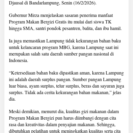
Djausal di Bandarlampung, Senin (16/2/2026).
2
.
7
Gubernur Mirza menjelaskan sasaran penerima manfaat
J
Program Makan Bergizi Gratis itu mulai dari siswa TK
u
hingga SMA, santri pondok pesantren, balita, dan ibu hamil.
t
a
O
Ia juga memastikan Lampung tidak kekurangan bahan baku
r
untuk kelancaran program MBG, karena Lampung saat ini
a
merupakan salah satu daerah sumber pangan nasional di
n
Indonesia.
g
“Ketersediaan bahan baku dipastikan aman, karena Lampung
ini adalah daerah surplus pangan. Sumber pangan Lampung
luar biasa, ayam surplus, telur surplus, beras dan sayuran juga
surplus. Tidak ada cerita kekurangan bahan makanan,” jelas
dia.
Meski demikian, menurut dia, kualitas gizi makanan dalam
Program Makan Bergizi pun harus diimbangi dengan cita
rasa dan kreativitas dalam penyajian makanan. Sehingga,
dibutuhkan pelatihan untuk meningkatkan kualitas serta cita