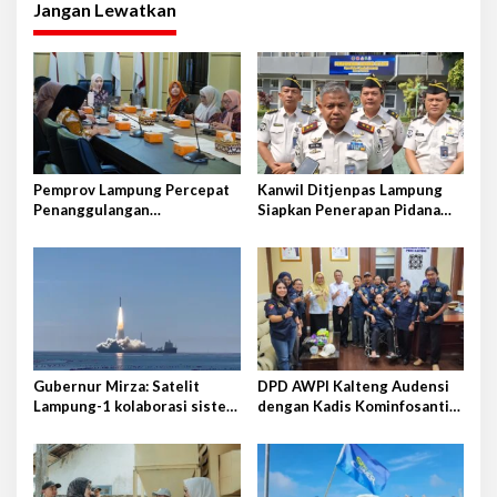
Jangan Lewatkan
g
a
s
i
p
o
Pemprov Lampung Percepat
Kanwil Ditjenpas Lampung
s
Penanggulangan
Siapkan Penerapan Pidana
Tuberkulosis di Tanggamus
Kerja Sosial
Gubernur Mirza: Satelit
DPD AWPI Kalteng Audensi
Lampung-1 kolaborasi sister
dengan Kadis Kominfosantik
province Shandong-Lampung
Provkalteng Sampaikan
Rencana Kongnas II AWPI se-
Indonesia