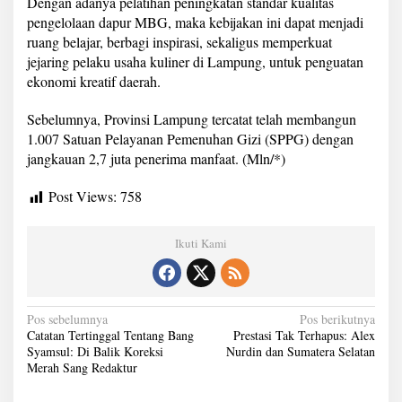
Dengan adanya pelatihan peningkatan standar kualitas
pengelolaan dapur MBG, maka kebijakan ini dapat menjadi
ruang belajar, berbagi inspirasi, sekaligus memperkuat
jejaring pelaku usaha kuliner di Lampung, untuk penguatan
ekonomi kreatif daerah.
Sebelumnya, Provinsi Lampung tercatat telah membangun
1.007 Satuan Pelayanan Pemenuhan Gizi (SPPG) dengan
jangkauan 2,7 juta penerima manfaat. (Mln/*)
Post Views:
758
Ikuti Kami
N
Pos sebelumnya
Pos berikutnya
Catatan Tertinggal Tentang Bang
Prestasi Tak Terhapus: Alex
a
Syamsul: Di Balik Koreksi
Nurdin dan Sumatera Selatan
Merah Sang Redaktur
v
i