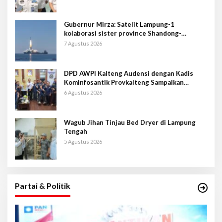
Gubernur Mirza: Satelit Lampung-1
kolaborasi sister province Shandong-
Lampung
7 Agustus 2026
DPD AWPI Kalteng Audensi dengan Kadis
Kominfosantik Provkalteng Sampaikan
Rencana Kongnas II AWPI se-Indonesia
6 Agustus 2026
Wagub Jihan Tinjau Bed Dryer di Lampung
Tengah
5 Agustus 2026
Partai & Politik