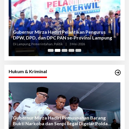
Gubernur Mirza Hadiri Pelantikan Pengurus
Gu
DPW, DPD, dan DPC PAN se-Provinsi Lampung
L
K
Di Lampung, Pemerintahan, Politik
|
3 Mei 2026
Di
Hukum & Kriminal
Gubernur Mirza Hadiri Pemusnahan Barang
Se
Bukti Narkoba dan Senpi Ilegal Digelar Polda
P