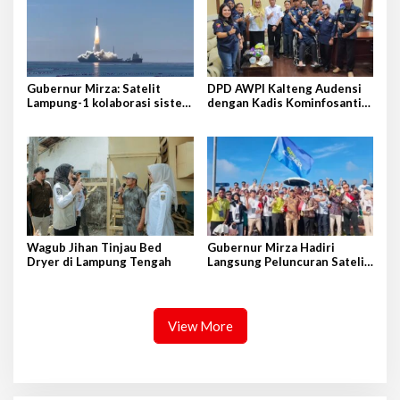
Gubernur Mirza: Satelit
DPD AWPI Kalteng Audensi
Lampung-1 kolaborasi sister
dengan Kadis Kominfosantik
province Shandong-Lampung
Provkalteng Sampaikan
Rencana Kongnas II AWPI se-
Indonesia
Wagub Jihan Tinjau Bed
Gubernur Mirza Hadiri
Dryer di Lampung Tengah
Langsung Peluncuran Satelit
Lampung-1 di Shandong,
Tiongkok Timur
View More