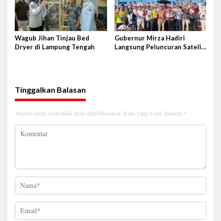
Wagub Jihan Tinjau Bed
Gubernur Mirza Hadiri
Dryer di Lampung Tengah
Langsung Peluncuran Satelit
Lampung-1 di Shandong,
Tiongkok Timur
Tinggalkan Balasan
Alamat email Anda tidak akan dipublikasikan.
Ruas yang wajib ditandai
*