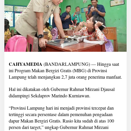
s
t
i
k
a
n
M
B
G
d
i
L
CAHYAMEDIA
(BANDARLAMPUNG) — Hingga saat
a
ini Program Makan Bergizi Gratis (MBG) di Provinsi
m
p
Lampung telah menjangkau 2,7 juta orang penerima manfaat.
u
n
Hal ini dikatakan oleh Gubernur Rahmat Mirzani Djausal
g
didampingi Sekdaprov Marindo Kurniawan.
J
a
n
“Provinsi Lampung hari ini menjadi provinsi tercepat dan
g
tertinggi secara persentase dalam pemenuhan pengadaan
k
dapur Makan Bergizi Gratis. Rasio kita sudah di atas 100
a
persen dari target,” ungkap Gubernur Rahmat Mirzani
u