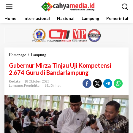
L
e
w
a
Home
Internasional
Nasional
Lampung
Pemerintaha
t
i
k
e
k
o
Homepage
/
Lampung
G
n
u
t
Gubernur Mirza Tinjau Uji Kompetensi
b
e
e
2.674 Guru di Bandarlampung
n
r
n
Redaksi
18 Oktober 2025
Lampung
,
Pendidikan
681 Dilihat
u
r
M
i
r
z
a
T
i