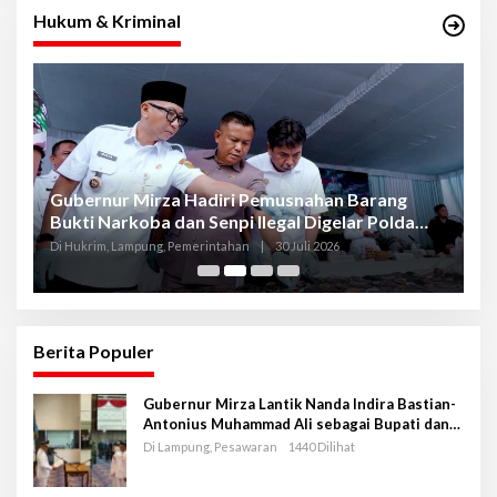
Hukum & Kriminal
Gubernur Mirza Hadiri Pemusnahan Barang
Se
Bukti Narkoba dan Senpi Ilegal Digelar Polda
P
Lampung
L
Di Hukrim, Lampung, Pemerintahan
|
30 Juli 2026
Di
Berita Populer
Gubernur Mirza Lantik Nanda Indira Bastian-
Antonius Muhammad Ali sebagai Bupati dan
Wakil Bupati Pesawaran Periode 2025-2030
Di Lampung, Pesawaran
1440 Dilihat