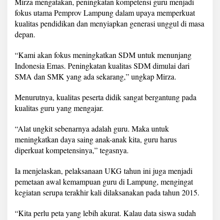
Mirza mengatakan, peningkatan kompetensi guru menjadi
u
fokus utama Pemprov Lampung dalam upaya memperkuat
d
i
kualitas pendidikan dan menyiapkan generasi unggul di masa
B
depan.
a
n
“Kami akan fokus meningkatkan SDM untuk menunjang
d
Indonesia Emas. Peningkatan kualitas SDM dimulai dari
a
r
SMA dan SMK yang ada sekarang,” ungkap Mirza.
l
a
Menurutnya, kualitas peserta didik sangat bergantung pada
m
kualitas guru yang mengajar.
p
u
“Alat ungkit sebenarnya adalah guru. Maka untuk
n
g
meningkatkan daya saing anak-anak kita, guru harus
diperkuat kompetensinya,” tegasnya.
Ia menjelaskan, pelaksanaan UKG tahun ini juga menjadi
pemetaan awal kemampuan guru di Lampung, mengingat
kegiatan serupa terakhir kali dilaksanakan pada tahun 2015.
“Kita perlu peta yang lebih akurat. Kalau data siswa sudah