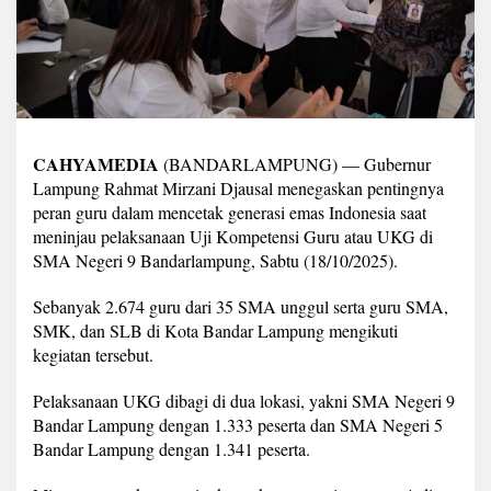
n
j
a
u
U
j
i
K
CAHYAMEDIA
(BANDARLAMPUNG) — Gubernur
o
m
Lampung Rahmat Mirzani Djausal menegaskan pentingnya
p
peran guru dalam mencetak generasi emas Indonesia saat
e
meninjau pelaksanaan Uji Kompetensi Guru atau UKG di
t
SMA Negeri 9 Bandarlampung, Sabtu (18/10/2025).
e
n
s
Sebanyak 2.674 guru dari 35 SMA unggul serta guru SMA,
i
SMK, dan SLB di Kota Bandar Lampung mengikuti
2
kegiatan tersebut.
.
6
Pelaksanaan UKG dibagi di dua lokasi, yakni SMA Negeri 9
7
4
Bandar Lampung dengan 1.333 peserta dan SMA Negeri 5
G
Bandar Lampung dengan 1.341 peserta.
u
r