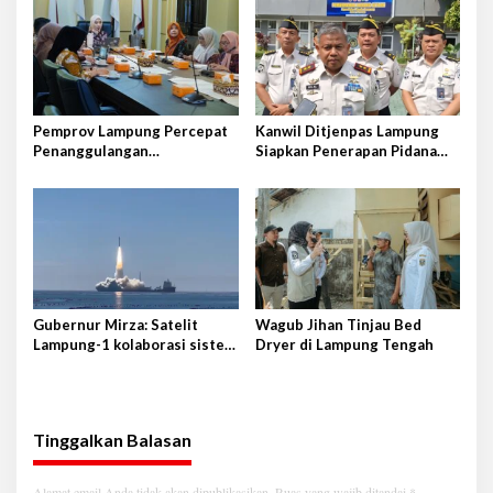
Pemprov Lampung Percepat
Kanwil Ditjenpas Lampung
Penanggulangan
Siapkan Penerapan Pidana
Tuberkulosis di Tanggamus
Kerja Sosial
Gubernur Mirza: Satelit
Wagub Jihan Tinjau Bed
Lampung-1 kolaborasi sister
Dryer di Lampung Tengah
province Shandong-Lampung
Tinggalkan Balasan
Alamat email Anda tidak akan dipublikasikan.
Ruas yang wajib ditandai
*