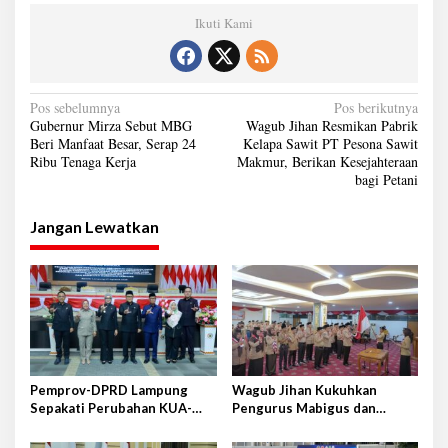
Ikuti Kami
N
Pos sebelumnya
Pos berikutnya
Gubernur Mirza Sebut MBG
Wagub Jihan Resmikan Pabrik
a
Beri Manfaat Besar, Serap 24
Kelapa Sawit PT Pesona Sawit
Ribu Tenaga Kerja
Makmur, Berikan Kesejahteraan
v
bagi Petani
i
g
Jangan Lewatkan
a
s
i
p
o
s
Pemprov-DPRD Lampung
Wagub Jihan Kukuhkan
Sepakati Perubahan KUA-
Pengurus Mabigus dan
PPAS APBD 2026
Pembina Gudep UIN Raden
Intan