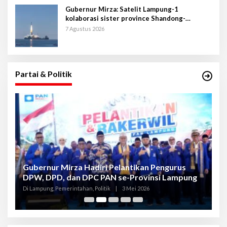
Gubernur Mirza: Satelit Lampung-1
kolaborasi sister province Shandong-
Lampung
7 Agustus 2026
Partai & Politik
Gubernur Mirza Hadiri Pelantikan Pengurus
Gu
DPW, DPD, dan DPC PAN se-Provinsi Lampung
L
K
Di Lampung, Pemerintahan, Politik
|
3 Mei 2026
Di