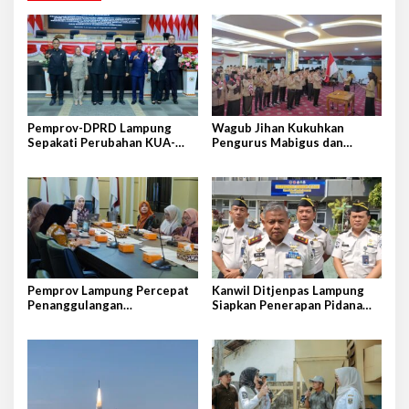
Pemprov-DPRD Lampung
Wagub Jihan Kukuhkan
Sepakati Perubahan KUA-
Pengurus Mabigus dan
PPAS APBD 2026
Pembina Gudep UIN Raden
Intan
Pemprov Lampung Percepat
Kanwil Ditjenpas Lampung
Penanggulangan
Siapkan Penerapan Pidana
Tuberkulosis di Tanggamus
Kerja Sosial