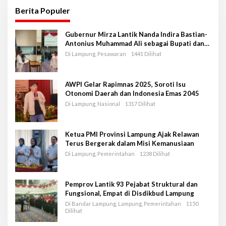
Berita Populer
Gubernur Mirza Lantik Nanda Indira Bastian-
Antonius Muhammad Ali sebagai Bupati dan
Wakil Bupati Pesawaran Periode 2025-2030
Di Lampung, Pesawaran
1441 Dilihat
AWPI Gelar Rapimnas 2025, Soroti Isu
Otonomi Daerah dan Indonesia Emas 2045
Di Lampung, Nasional
1317 Dilihat
Ketua PMI Provinsi Lampung Ajak Relawan
Terus Bergerak dalam Misi Kemanusiaan
Di Lampung, Pemerintahan
1238 Dilihat
Pemprov Lantik 93 Pejabat Struktural dan
Fungsional, Empat di Disdikbud Lampung
Di Bandar Lampung, Lampung, Pemerintahan
1150
Dilihat