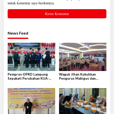
untuk komentar saya berikutnya.
News Feed
Pemprov-DPRD Lampung
Wagub Jihan Kukuhkan
Sepakati Perubahan KUA-
Pengurus Mabigus dan
PPAS APBD 2026
Pembina Gudep UIN Raden
Intan