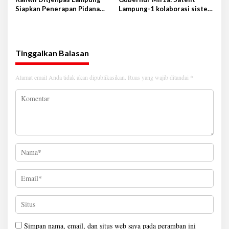
/
Siapkan Penerapan Pidana
Lampung-1 kolaborasi sister
2
Kerja Sosial
province Shandong-Lampung
0
2
6
M
Tinggalkan Balasan
Alamat email Anda tidak akan dipublikasikan.
Ruas yang wajib ditandai
*
Simpan nama, email, dan situs web saya pada peramban ini