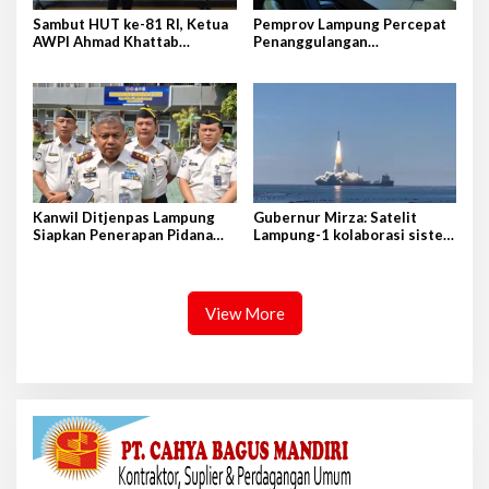
Sambut HUT ke-81 RI, Ketua
Pemprov Lampung Percepat
AWPI Ahmad Khattab
Penanggulangan
Tegaskan Pentingnya
Tuberkulosis di Tanggamus
Penguatan Tupoksi Pers
Kanwil Ditjenpas Lampung
Gubernur Mirza: Satelit
Siapkan Penerapan Pidana
Lampung-1 kolaborasi sister
Kerja Sosial
province Shandong-Lampung
View More