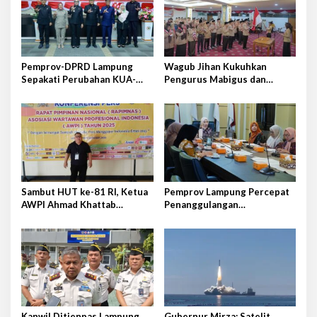
e
p
n
o
u
n
s
a
Pemprov-DPRD Lampung
Wagub Jihan Kukuhkan
i
Sepakati Perubahan KUA-
Pengurus Mabigus dan
k
PPAS APBD 2026
Pembina Gudep UIN Raden
a
Intan
n
I
b
a
d
a
h
Sambut HUT ke-81 RI, Ketua
Pemprov Lampung Percepat
P
AWPI Ahmad Khattab
Penanggulangan
u
Tegaskan Pentingnya
Tuberkulosis di Tanggamus
a
Penguatan Tupoksi Pers
s
a
1
4
4
7
H
Kanwil Ditjenpas Lampung
Gubernur Mirza: Satelit