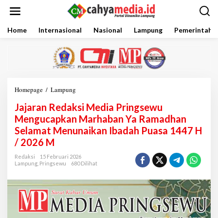
L
e
w
a
Home
Internasional
Nasional
Lampung
Pemerintaha
t
i
k
e
k
o
Homepage
/
Lampung
J
n
a
t
Jajaran Redaksi Media Pringsewu
j
e
a
Mengucapkan Marhaban Ya Ramadhan
n
r
Selamat Menunaikan Ibadah Puasa 1447 H
a
/ 2026 M
n
R
Redaksi
15 Februari 2026
e
Lampung
,
Pringsewu
680 Dilihat
d
a
k
s
i
M