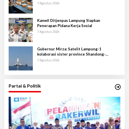
7 Agustus 2026
Kanwil Ditjenpas Lampung Siapkan
Penerapan Pidana Kerja Sosial
7 Agustus 2026
Gubernur Mirza: Satelit Lampung-1
kolaborasi sister province Shandong-
Lampung
7 Agustus 2026
Partai & Politik