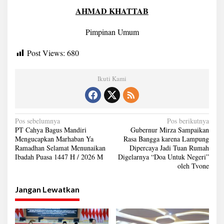
a
AHMAD KHATTAB
r
h
Pimpinan Umum
a
b
a
Post Views:
680
n
Y
a
Ikuti Kami
R
a
m
a
N
Pos sebelumnya
Pos berikutnya
d
PT Cahya Bagus Mandiri
Gubernur Mirza Sampaikan
h
a
Mengucapkan Marhaban Ya
Rasa Bangga karena Lampung
a
Ramadhan Selamat Menunaikan
Dipercaya Jadi Tuan Rumah
n
v
Ibadah Puasa 1447 H / 2026 M
Digelarnya “Doa Untuk Negeri”
S
i
oleh Tvone
e
l
g
a
Jangan Lewatkan
a
m
a
s
t
i
M