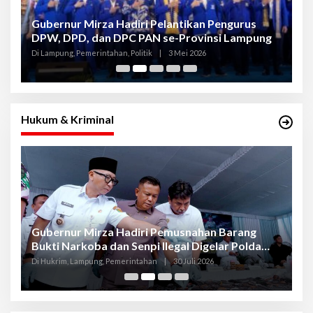
Gubernur Mirza Hadiri Pelantikan Pengurus
Gu
DPW, DPD, dan DPC PAN se-Provinsi Lampung
L
K
Di Lampung, Pemerintahan, Politik
|
3 Mei 2026
Di
Hukum & Kriminal
Gubernur Mirza Hadiri Pemusnahan Barang
Se
Bukti Narkoba dan Senpi Ilegal Digelar Polda
P
Lampung
L
Di Hukrim, Lampung, Pemerintahan
|
30 Juli 2026
Di