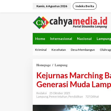
L
e
Kamis, 6 Agustus 2026
Indeks Berita
w
a
t
i
k
e
k
Home
Internasional
Nasional
Lampun
o
n
Kriminal
Kesehatan
Desa Membangun
Olahrag
t
e
n
Homepage
/
Lampung
K
e
Kejurnas Marching B
j
u
Generasi Muda Lam
r
n
a
Redaksi
25 Oktober 2025
s
Lampung
,
Pemerintahan
,
Pendidikan
727 Dilihat
M
a
r