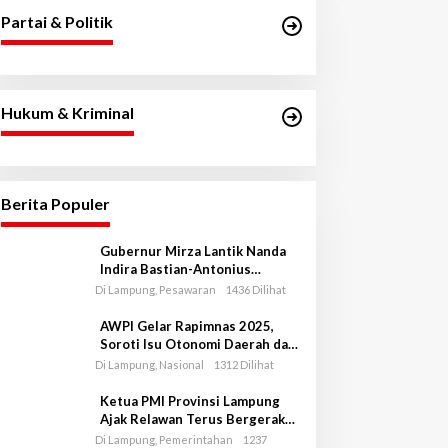
Partai & Politik
Hukum & Kriminal
Berita Populer
Gubernur Mirza Lantik Nanda
Indira Bastian-Antonius
Muhammad Ali sebagai Bupati
Di Lampung, Pesawaran
1436 Dilihat
dan Wakil Bupati Pesawaran
Periode 2025-2030
AWPI Gelar Rapimnas 2025,
Soroti Isu Otonomi Daerah dan
Indonesia Emas 2045
Di Lampung, Nasional
1312 Dilihat
Ketua PMI Provinsi Lampung
Ajak Relawan Terus Bergerak
dalam Misi Kemanusiaan
Di Lampung, Pemerintahan
1237