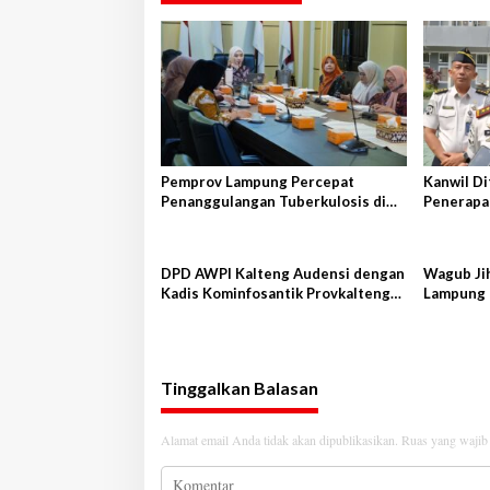
a
s
i
p
o
s
Pemprov Lampung Percepat
Kanwil D
Penanggulangan Tuberkulosis di
Penerapan
Tanggamus
DPD AWPI Kalteng Audensi dengan
Wagub Jih
Kadis Kominfosantik Provkalteng
Lampung 
Sampaikan Rencana Kongnas II
AWPI se-Indonesia
Tinggalkan Balasan
Alamat email Anda tidak akan dipublikasikan.
Ruas yang wajib