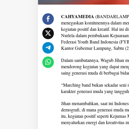
s
G
e
CAHYAMEDIA
(BANDARLAMPUNG
n
menegaskan komitmennya dalam men
e
kegiatan positif dan kreatif. Hal in
r
Nurlela dalam pembukaan Kejuaraan
a
s
Federasi Youth Band Indonesia (FYB
i
Kantor Gubernur Lampung, Sabtu (2
M
u
Dalam sambutannya, Wagub Jihan m
d
mendorong kegiatan yang dapat meng
a
L
saing generasi muda di berbagai bida
a
m
“Marching band bukan sekadar seni 
p
karakter generasi muda yang tangguh, 
u
n
g
Jihan menambahkan, saat ini Indones
demografi, di mana generasi muda m
itu, kegiatan positif seperti Kejurna
menyalurkan energi dan kreativitas m