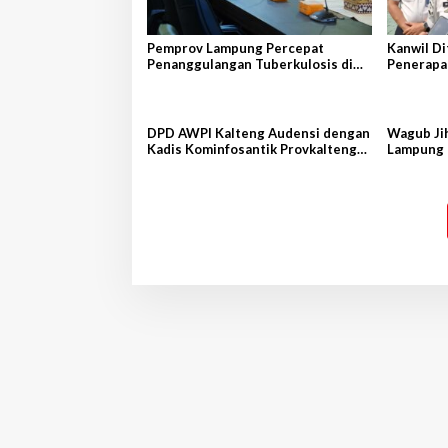
Pemprov Lampung Percepat
Kanwil D
Penanggulangan Tuberkulosis di
Penerapan
Tanggamus
DPD AWPI Kalteng Audensi dengan
Wagub Jih
Kadis Kominfosantik Provkalteng
Lampung 
Sampaikan Rencana Kongnas II
AWPI se-Indonesia