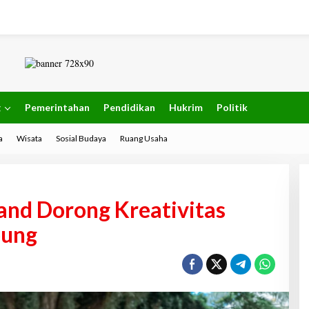
g
Pemerintahan
Pendidikan
Hukrim
Politik
a
Wisata
Sosial Budaya
Ruang Usaha
and Dorong Kreativitas
pung