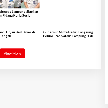
itjenpas Lampung Siapkan
 Pidana Kerja Sosial
an Tinjau Bed Dryer di
Gubernur Mirza Hadiri Langsung
Tengah
Peluncuran Satelit Lampung-1 di
Shandong, Tiongkok Timur
View More