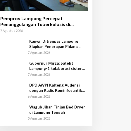
Pemprov Lampung Percepat
Penanggulangan Tuberkulosis di
Tanggamus
7 Agustus 2026
Kanwil Ditjenpas Lampung
Siapkan Penerapan Pidana
Kerja Sosial
7 Agustus 2026
Gubernur Mirza: Satelit
Lampung-1 kolaborasi sister
province Shandong-Lampung
7 Agustus 2026
DPD AWPI Kalteng Audensi
dengan Kadis Kominfosantik
Provkalteng Sampaikan
6 Agustus 2026
Rencana Kongnas II AWPI se-
Indonesia
Wagub Jihan Tinjau Bed Dryer
di Lampung Tengah
5 Agustus 2026