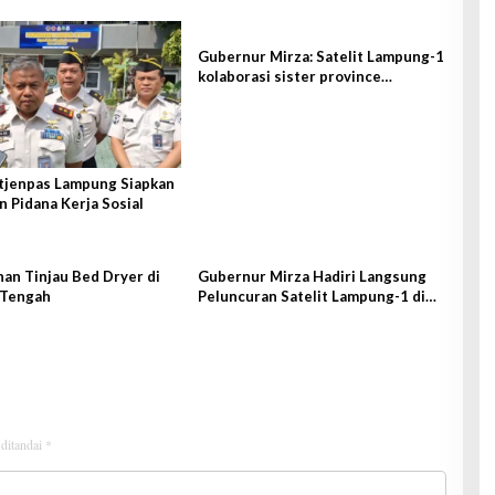
Gubernur Mirza: Satelit Lampung-1
kolaborasi sister province
Shandong-Lampung
itjenpas Lampung Siapkan
 Pidana Kerja Sosial
an Tinjau Bed Dryer di
Gubernur Mirza Hadiri Langsung
Tengah
Peluncuran Satelit Lampung-1 di
Shandong, Tiongkok Timur
 ditandai
*