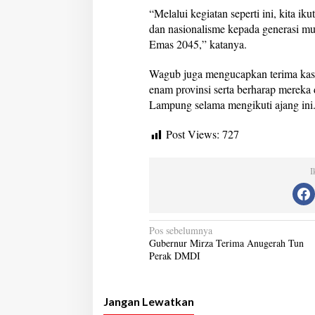
“Melalui kegiatan seperti ini, kita ik
dan nasionalisme kepada generasi mu
Emas 2045,” katanya.
Wagub juga mengucapkan terima kasih
enam provinsi serta berharap mereka
Lampung selama mengikuti ajang ini
Post Views:
727
I
N
Pos sebelumnya
Gubernur Mirza Terima Anugerah Tun
a
Perak DMDI
v
i
Jangan Lewatkan
g