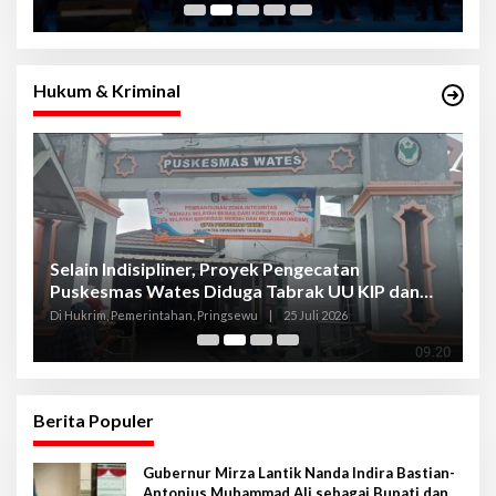
Hukum & Kriminal
Selain Indisipliner, Proyek Pengecatan
P
Puskesmas Wates Diduga Tabrak UU KIP dan
P
Libatkan Oknum Kadis
S
Di Hukrim, Pemerintahan, Pringsewu
|
25 Juli 2026
Di
Berita Populer
Gubernur Mirza Lantik Nanda Indira Bastian-
Antonius Muhammad Ali sebagai Bupati dan