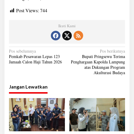
Post Views:
744
Ikuti Kami
N
Pos sebelumnya
Pos berikutnya
Pemkab Pesawaran Lepas 123
Bupati Pringsewu Terima
a
Jamaah Calon Haji Tahun 2026
Penghargaan Kapolda Lampung
atas Dukungan Program
v
Akulturasi Budaya
i
g
Jangan Lewatkan
a
s
i
p
o