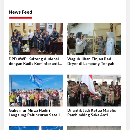
News Feed
DPD AWPI Kalteng Audensi
Wagub Jihan Tinjau Bed
dengan Kadis Kominfosantik
Dryer di Lampung Tengah
Provkalteng Sampaikan
Rencana Kongnas II AWPI se-
Indonesia
Gubernur Mirza Hadiri
Dilantik Jadi Ketua Majelis
Langsung Peluncuran Satelit
Pembimbing Saka Anti
Lampung-1 di Shandong,
Narkoba Kwarcab Lampung
Tiongkok Timur
Selatan, Kepala BNNK
Pramuka Garda P4GN