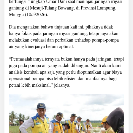
berfungsi,” ungkap Umar Dani saat meninjau jaringan irigasi
t
gantung di Mesuji-Tulang Bawang, di Provinsi Lampung,
u
r
Minggu (10/5/2026).
I
r
Dia mengatakan bahwa tinjauan kali ini, pihaknya tidak
i
hanya fokus pada jaringan irigasi gantung, tetapi juga akan
g
melakukan evaluasi dan perbaikan terhadap pompa-pompa
a
s
air yang kinerjanya belum optimal.
i
d
“Permasalahannya ternyata bukan hanya pada jaringan, tetapi
i
juga pada pompa air yang sudah dibangun. Nanti akan kami
L
analisis kembali apa saja yang perlu dioptimalkan agar biaya
a
m
operasional pompa bisa lebih efisien dan manfaatnya bagi
p
petani lebih maksimal,” jelasnya.
u
n
g