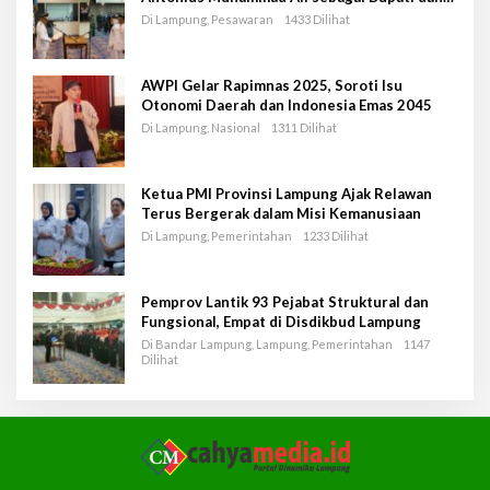
Wakil Bupati Pesawaran Periode 2025-2030
Di Lampung, Pesawaran
1433 Dilihat
AWPI Gelar Rapimnas 2025, Soroti Isu
Otonomi Daerah dan Indonesia Emas 2045
Di Lampung, Nasional
1311 Dilihat
Ketua PMI Provinsi Lampung Ajak Relawan
Terus Bergerak dalam Misi Kemanusiaan
Di Lampung, Pemerintahan
1233 Dilihat
Pemprov Lantik 93 Pejabat Struktural dan
Fungsional, Empat di Disdikbud Lampung
Di Bandar Lampung, Lampung, Pemerintahan
1147
Dilihat