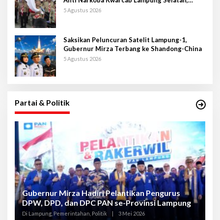
Kepala BNNK Pramuka Garda P4GN
5 Agustus 2026
Saksikan Peluncuran Satelit Lampung-1,
Gubernur Mirza Terbang ke Shandong-China
5 Agustus 2026
Partai & Politik
Gubernur Mirza Hadiri Pelantikan Pengurus
Gu
DPW, DPD, dan DPC PAN se-Provinsi Lampung
L
K
Di Lampung, Pemerintahan, Politik
|
3 Mei 2026
Di