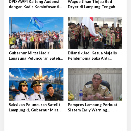
s
DPD AWPI Kalteng Audensi
Wagub Jihan Tinjau Bed
dengan Kadis Kominfosantik
Dryer di Lampung Tengah
Provkalteng Sampaikan
Rencana Kongnas II AWPI se-
Indonesia
Gubernur Mirza Hadiri
Dilantik Jadi Ketua Majelis
Langsung Peluncuran Satelit
Pembimbing Saka Anti
Lampung-1 di Shandong,
Narkoba Kwarcab Lampung
Tiongkok Timur
Selatan, Kepala BNNK
Pramuka Garda P4GN
Saksikan Peluncuran Satelit
Pemprov Lampung Perkuat
Lampung-1, Gubernur Mirza
Sistem Early Warning
Terbang ke Shandong-China
Pengendalian Inflasi