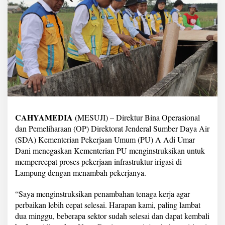
r
c
e
p
a
t
P
e
r
b
a
i
k
CAHYAMEDIA
(MESUJI) – Direktur Bina Operasional
a
dan Pemeliharaan (OP) Direktorat Jenderal Sumber Daya Air
n
(SDA) Kementerian Pekerjaan Umum (PU) A Adi Umar
I
n
Dani menegaskan Kementerian PU menginstruksikan untuk
f
mempercepat proses pekerjaan infrastruktur irigasi di
r
Lampung dengan menambah pekerjanya.
a
s
“Saya menginstruksikan penambahan tenaga kerja agar
t
r
perbaikan lebih cepat selesai. Harapan kami, paling lambat
u
dua minggu, beberapa sektor sudah selesai dan dapat kembali
k