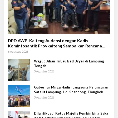
DPD AWPI Kalteng Audensi dengan Kadis
Kominfosantik Provkalteng Sampaikan Rencana
Kongnas II AWPI se-Indonesia
6 Agustus 2026
Wagub Jihan Tinjau Bed Dryer di Lampung
Tengah
5 Agustus 2026
Gubernur Mirza Hadiri Langsung Peluncuran
Satelit Lampung-1 di Shandong, Tiongkok
Timur
5 Agustus 2026
Dilantik Jadi Ketua Majelis Pembimbing Saka
Anti Narkoba Kwarcab Lampung Selatan,