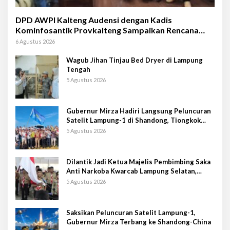
DPD AWPI Kalteng Audensi dengan Kadis
Kominfosantik Provkalteng Sampaikan Rencana
Kongnas II AWPI se-Indonesia
6 Agustus 2026
Wagub Jihan Tinjau Bed Dryer di Lampung
Tengah
5 Agustus 2026
Gubernur Mirza Hadiri Langsung Peluncuran
Satelit Lampung-1 di Shandong, Tiongkok
Timur
5 Agustus 2026
Dilantik Jadi Ketua Majelis Pembimbing Saka
Anti Narkoba Kwarcab Lampung Selatan,
Kepala BNNK Pramuka Garda P4GN
5 Agustus 2026
Saksikan Peluncuran Satelit Lampung-1,
Gubernur Mirza Terbang ke Shandong-China