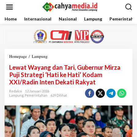
L
e
w
a
Home
Internasional
Nasional
Lampung
Pemerintaha
t
i
k
e
k
o
Homepage
/
Lampung
L
n
e
t
Lewat Wayang dan Tari, Gubernur Mirza
w
e
a
Puji Strategi ‘Hati ke Hati’ Kodam
n
t
XXI/Radin Inten Dekati Rakyat
W
a
Redaksi
12 Januari 2026
y
Lampung
,
Pemerintahan
629 Dilihat
a
n
g
d
a
n
T