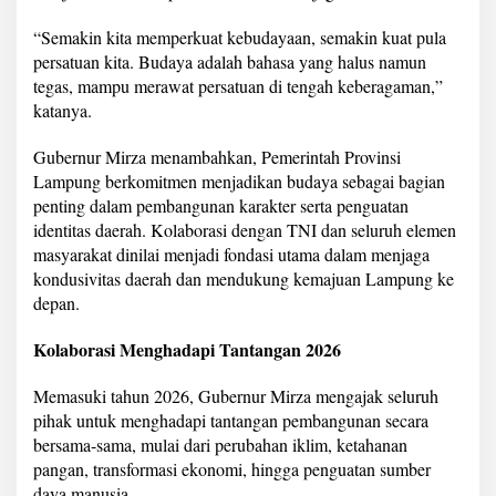
R
a
“Semakin kita memperkuat kebudayaan, semakin kuat pula
d
persatuan kita. Budaya adalah bahasa yang halus namun
i
tegas, mampu merawat persatuan di tengah keberagaman,”
n
katanya.
I
n
t
Gubernur Mirza menambahkan, Pemerintah Provinsi
e
Lampung berkomitmen menjadikan budaya sebagai bagian
n
penting dalam pembangunan karakter serta penguatan
D
identitas daerah. Kolaborasi dengan TNI dan seluruh elemen
e
k
masyarakat dinilai menjadi fondasi utama dalam menjaga
a
kondusivitas daerah dan mendukung kemajuan Lampung ke
t
depan.
i
R
Kolaborasi Menghadapi Tantangan 2026
a
k
y
Memasuki tahun 2026, Gubernur Mirza mengajak seluruh
a
pihak untuk menghadapi tantangan pembangunan secara
t
bersama-sama, mulai dari perubahan iklim, ketahanan
pangan, transformasi ekonomi, hingga penguatan sumber
daya manusia.