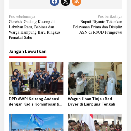
N
Pos sebelumnya
Pos berikutnya
Gerebek Gudang Kosong di
Bupati Riyanto Tekankan
a
Labuhan Ratu, Babinsa dan
Pelayanan Prima dan Disiplin
Warga Kampung Baru Ringkus
ASN di RSUD Pringsewu
v
Pemakai Sabu
i
g
Jangan Lewatkan
a
s
i
p
o
s
DPD AWPI Kalteng Audensi
Wagub Jihan Tinjau Bed
dengan Kadis Kominfosantik
Dryer di Lampung Tengah
Provkalteng Sampaikan
Rencana Kongnas II AWPI se-
Indonesia