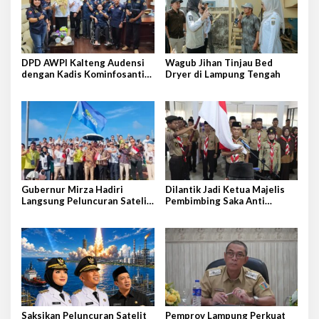
DPD AWPI Kalteng Audensi
Wagub Jihan Tinjau Bed
dengan Kadis Kominfosantik
Dryer di Lampung Tengah
Provkalteng Sampaikan
Rencana Kongnas II AWPI se-
Indonesia
Gubernur Mirza Hadiri
Dilantik Jadi Ketua Majelis
Langsung Peluncuran Satelit
Pembimbing Saka Anti
Lampung-1 di Shandong,
Narkoba Kwarcab Lampung
Tiongkok Timur
Selatan, Kepala BNNK
Pramuka Garda P4GN
Saksikan Peluncuran Satelit
Pemprov Lampung Perkuat