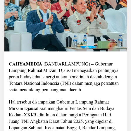
a
r
i
,
G
u
b
e
r
n
u
r
CAHYAMEDIA
(BANDARLAMPUNG) – Gubernur
M
Lampung Rahmat Mirzani Djausal menegaskan pentingnya
i
r
peran budaya dan sinergi antara pemerintah daerah dengan
z
Tentara Nasional Indonesia (TNI) dalam menjaga persatuan
a
serta mendukung pembangunan daerah.
P
u
Hal tersebut disampaikan Gubernur Lampung Rahmat
j
i
Mirzani Djausal saat menghadiri Pentas Seni dan Budaya
S
Kodam XXI/Radin Inten dalam rangka Peringatan Hari
t
Juang TNI Angkatan Darat Tahun 2025, yang digelar di
r
Lapangan Saburai, Kecamatan Enggal, Bandar Lampung,
a