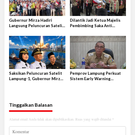
Gubernur Mirza Hadiri
Dilantik Jadi Ketua Majelis
Langsung Peluncuran Satelit
Pembimbing Saka Anti
Lampung-1 di Shandong,
Narkoba Kwarcab Lampung
Tiongkok Timur
Selatan, Kepala BNNK
Pramuka Garda P4GN
Saksikan Peluncuran Satelit
Pemprov Lampung Perkuat
Lampung-1, Gubernur Mirza
Sistem Early Warning
Terbang ke Shandong-China
Pengendalian Inflasi
Tinggalkan Balasan
Alamat email Anda tidak akan dipublikasikan.
Ruas yang wajib ditandai
*