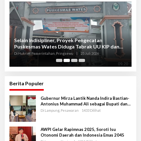
Selain Indisipliner, Proyek Pengecatan
P
Puskesmas Wates Diduga Tabrak UU KIP dan
P
Libatkan Oknum Kadis
S
Di Hukrim, Pemerintahan, Pringsewu
|
25 Juli 2026
Di
Berita Populer
Gubernur Mirza Lantik Nanda Indira Bastian-
Antonius Muhammad Ali sebagai Bupati dan
Wakil Bupati Pesawaran Periode 2025-2030
Di Lampung, Pesawaran
1433 Dilihat
AWPI Gelar Rapimnas 2025, Soroti Isu
Otonomi Daerah dan Indonesia Emas 2045