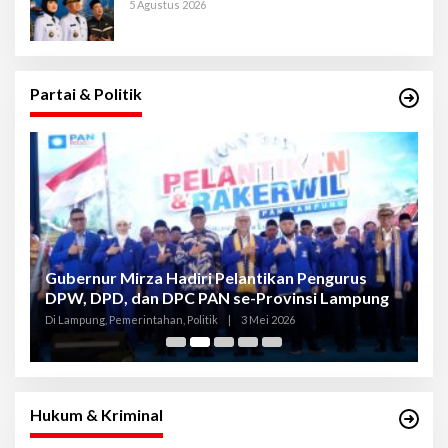
5 Agustus 2026
Partai & Politik
Gubernur Mirza Hadiri Pelantikan Pengurus
Gu
DPW, DPD, dan DPC PAN se-Provinsi Lampung
L
K
Di Lampung, Pemerintahan, Politik
|
3 Mei 2026
Di
Hukum & Kriminal