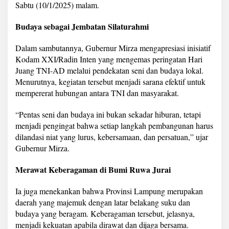
Sabtu (10/1/2025) malam.
t
e
g
Budaya sebagai Jembatan Silaturahmi
i
'
Dalam sambutannya, Gubernur Mirza mengapresiasi inisiatif
H
Kodam XXI/Radin Inten yang mengemas peringatan Hari
a
t
Juang TNI-AD melalui pendekatan seni dan budaya lokal.
i
Menurutnya, kegiatan tersebut menjadi sarana efektif untuk
k
mempererat hubungan antara TNI dan masyarakat.
e
H
“Pentas seni dan budaya ini bukan sekadar hiburan, tetapi
a
t
menjadi pengingat bahwa setiap langkah pembangunan harus
i
dilandasi niat yang lurus, kebersamaan, dan persatuan,” ujar
'
Gubernur Mirza.
K
o
Merawat Keberagaman di Bumi Ruwa Jurai
d
a
m
Ia juga menekankan bahwa Provinsi Lampung merupakan
X
daerah yang majemuk dengan latar belakang suku dan
X
budaya yang beragam. Keberagaman tersebut, jelasnya,
I
menjadi kekuatan apabila dirawat dan dijaga bersama.
/