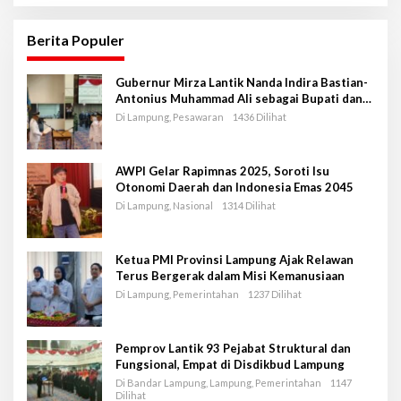
Berita Populer
Gubernur Mirza Lantik Nanda Indira Bastian-
Antonius Muhammad Ali sebagai Bupati dan
Wakil Bupati Pesawaran Periode 2025-2030
Di Lampung, Pesawaran
1436 Dilihat
AWPI Gelar Rapimnas 2025, Soroti Isu
Otonomi Daerah dan Indonesia Emas 2045
Di Lampung, Nasional
1314 Dilihat
Ketua PMI Provinsi Lampung Ajak Relawan
Terus Bergerak dalam Misi Kemanusiaan
Di Lampung, Pemerintahan
1237 Dilihat
Pemprov Lantik 93 Pejabat Struktural dan
Fungsional, Empat di Disdikbud Lampung
Di Bandar Lampung, Lampung, Pemerintahan
1147
Dilihat