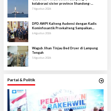
kolaborasi sister province Shandong-
Lampung
7 Agustus 2026
DPD AWPI Kalteng Audensi dengan Kadis
Kominfosantik Provkalteng Sampaikan
Rencana Kongnas II AWPI se-Indonesia
6 Agustus 2026
Wagub Jihan Tinjau Bed Dryer di Lampung
Tengah
5 Agustus 2026
Partai & Politik