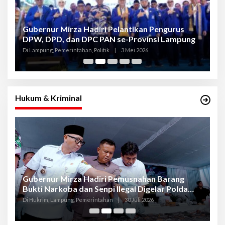
Gubernur Mirza Hadiri Pelantikan Pengurus
Gu
DPW, DPD, dan DPC PAN se-Provinsi Lampung
L
K
Di Lampung, Pemerintahan, Politik
|
3 Mei 2026
Di
Hukum & Kriminal
Gubernur Mirza Hadiri Pemusnahan Barang
Se
Bukti Narkoba dan Senpi Ilegal Digelar Polda
P
Lampung
L
Di Hukrim, Lampung, Pemerintahan
|
30 Juli 2026
Di