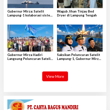
Gubernur Mirza: Satelit
Wagub Jihan Tinjau Bed
Lampung-1 kolaborasi sister
Dryer di Lampung Tengah
province Shandong-Lampung
Gubernur Mirza Hadiri
Saksikan Peluncuran Satelit
Langsung Peluncuran Satelit
Lampung-1, Gubernur Mirza
Lampung-1 di Shandong,
Terbang ke Shandong-China
Tiongkok Timur
View More