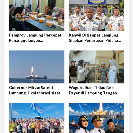
s
i
p
o
s
Pemprov Lampung Percepat
Kanwil Ditjenpas Lampung
Penanggulangan
Siapkan Penerapan Pidana
Tuberkulosis di Tanggamus
Kerja Sosial
Gubernur Mirza: Satelit
Wagub Jihan Tinjau Bed
Lampung-1 kolaborasi sister
Dryer di Lampung Tengah
province Shandong-Lampung