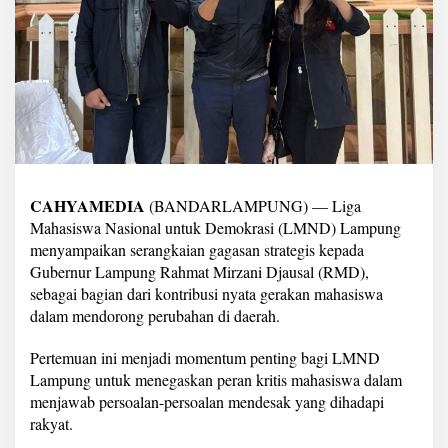
a
i
k
a
n
G
a
g
a
s
a
CAHYAMEDIA
(BANDARLAMPUNG) — Liga
n
S
Mahasiswa Nasional untuk Demokrasi (LMND) Lampung
t
menyampaikan serangkaian gagasan strategis kepada
r
Gubernur Lampung Rahmat Mirzani Djausal (RMD),
a
sebagai bagian dari kontribusi nyata gerakan mahasiswa
t
e
dalam mendorong perubahan di daerah.
g
i
Pertemuan ini menjadi momentum penting bagi LMND
s
Lampung untuk menegaskan peran kritis mahasiswa dalam
k
menjawab persoalan-persoalan mendesak yang dihadapi
e
G
rakyat.
u