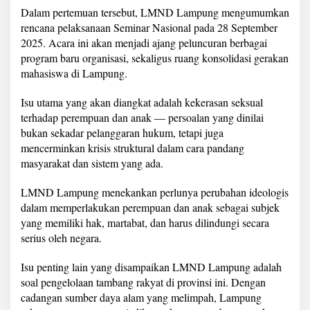
b
Dalam pertemuan tersebut, LMND Lampung mengumumkan
e
rencana pelaksanaan Seminar Nasional pada 28 September
r
2025. Acara ini akan menjadi ajang peluncuran berbagai
n
u
program baru organisasi, sekaligus ruang konsolidasi gerakan
r
mahasiswa di Lampung.
M
i
Isu utama yang akan diangkat adalah kekerasan seksual
r
terhadap perempuan dan anak — persoalan yang dinilai
z
a
bukan sekadar pelanggaran hukum, tetapi juga
mencerminkan krisis struktural dalam cara pandang
masyarakat dan sistem yang ada.
LMND Lampung menekankan perlunya perubahan ideologis
dalam memperlakukan perempuan dan anak sebagai subjek
yang memiliki hak, martabat, dan harus dilindungi secara
serius oleh negara.
Isu penting lain yang disampaikan LMND Lampung adalah
soal pengelolaan tambang rakyat di provinsi ini. Dengan
cadangan sumber daya alam yang melimpah, Lampung