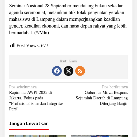
Seminar Nasional 28 September mendatang bukan sekadar
agenda seremonial, melainkan titik tolak penguatan gerakan
mahasiswa di Lampung dalam memperjuangkan keadilan
gender, keadilan ekonomi, dan masa depan rakyat yang lebih
bermartabat. (*/Mln)
Post Views:
677
Ikuti Kami
N
Pos sebelumnya
Pos berikutnya
Rapimnas AWPI 2025 di
Gubernur Mirza Respons
a
Jakarta, Fokus pada
Sejumlah Daerah di Lampung
“Profesionalisme dan Integritas
Diterjang Banjir
v
Pers”
i
g
Jangan Lewatkan
a