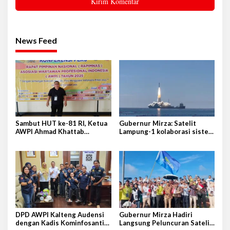
News Feed
Sambut HUT ke-81 RI, Ketua
Gubernur Mirza: Satelit
AWPI Ahmad Khattab
Lampung-1 kolaborasi sister
Tegaskan Pentingnya
province Shandong-Lampung
Penguatan Tupoksi Pers
DPD AWPI Kalteng Audensi
Gubernur Mirza Hadiri
dengan Kadis Kominfosantik
Langsung Peluncuran Satelit