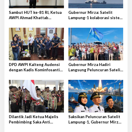
o
s
Sambut HUT ke-81 RI, Ketua
Gubernur Mirza: Satelit
AWPI Ahmad Khattab
Lampung-1 kolaborasi sister
Tegaskan Pentingnya
province Shandong-Lampung
Penguatan Tupoksi Pers
DPD AWPI Kalteng Audensi
Gubernur Mirza Hadiri
dengan Kadis Kominfosantik
Langsung Peluncuran Satelit
Provkalteng Sampaikan
Lampung-1 di Shandong,
Rencana Kongnas II AWPI se-
Tiongkok Timur
Indonesia
Dilantik Jadi Ketua Majelis
Saksikan Peluncuran Satelit
Pembimbing Saka Anti
Lampung-1, Gubernur Mirza
Narkoba Kwarcab Lampung
Terbang ke Shandong-China