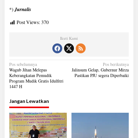
*)
Jurnalis
Post Views:
370
Ikuti Kami
N
Pos sebelumnya
Pos berikutnya
Wagub Jihan Melepas
Jalinsum Gelap, Gubernur Mirza
a
Keberangkatan Pemudik
Pastikan PJU segera Diperbaiki
Program Mudik Gratis Idulfitri
v
1447 H
i
g
Jangan Lewatkan
a
s
i
p