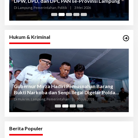
DPW, DPD, dan DPC PAN se-Provinsi Lampung
L
K
Di Lampung, Pemerintahan, Politik
|
3 Mei 2026
Di
Hukum & Kriminal
Gubernur Mirza Hadiri Pemusnahan Barang
Se
Bukti Narkoba dan Senpi Ilegal Digelar Polda
P
Lampung
L
Di Hukrim, Lampung, Pemerintahan
|
30 Juli 2026
Di
Berita Populer