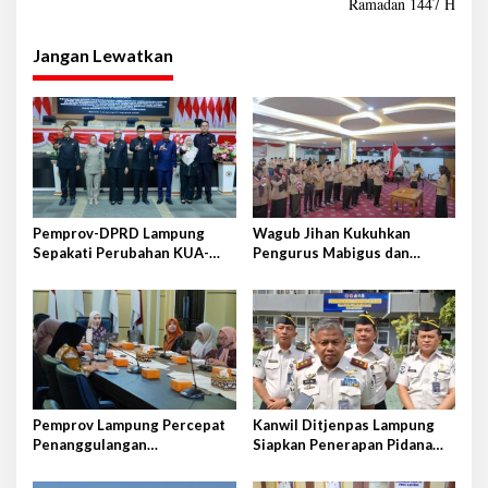
Ramadan 1447 H
i
g
Jangan Lewatkan
a
s
i
p
o
s
Pemprov-DPRD Lampung
Wagub Jihan Kukuhkan
Sepakati Perubahan KUA-
Pengurus Mabigus dan
PPAS APBD 2026
Pembina Gudep UIN Raden
Intan
Pemprov Lampung Percepat
Kanwil Ditjenpas Lampung
Penanggulangan
Siapkan Penerapan Pidana
Tuberkulosis di Tanggamus
Kerja Sosial