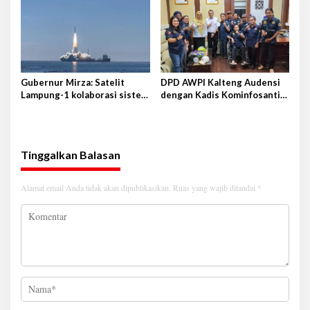
Gubernur Mirza: Satelit
DPD AWPI Kalteng Audensi
Lampung-1 kolaborasi sister
dengan Kadis Kominfosantik
province Shandong-Lampung
Provkalteng Sampaikan
Rencana Kongnas II AWPI se-
Indonesia
Tinggalkan Balasan
Alamat email Anda tidak akan dipublikasikan.
Ruas yang wajib ditandai
*