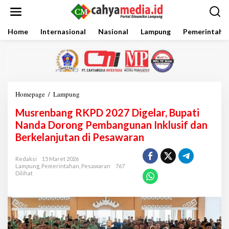
L
e
w
a
Home
Internasional
Nasional
Lampung
Pemerintaha
t
i
k
e
k
o
Homepage
/
Lampung
M
n
u
t
Musrenbang RKPD 2027 Digelar, Bupati
s
e
r
Nanda Dorong Pembangunan Inklusif dan
n
e
Berkelanjutan di Pesawaran
n
b
a
Redaksi
15 Maret 2026
Lampung
,
Pemerintahan
,
Pesawaran
767
n
Dilihat
g
R
K
P
D
2