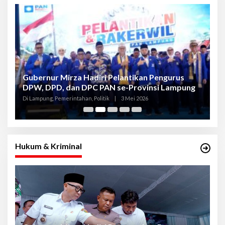
Gubernur Mirza Hadiri Pelantikan Pengurus
Gu
DPW, DPD, dan DPC PAN se-Provinsi Lampung
L
K
Di Lampung, Pemerintahan, Politik
|
3 Mei 2026
Di
Hukum & Kriminal