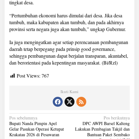
tingkat desa.
“Pertumbuhan ekonomi harus dimulai dari desa. Jika desa
tumbuh, maka kabupaten akan tumbuh, dan pada akhirnya
provinsi serta negara juga akan tumbuh,” ungkap Gubernur.
Ia juga mengingatkan agar setiap perencanaan pembangunan
daerah tetap berpegang pada prinsip good governance,
sehingga pembangunan dapat berjalan transparan, akuntabel,
dan berorientasi pada kepentingan masyarakat. (Bi/Rzl)
Post Views:
767
Ikuti Kami
N
Pos sebelumnya
Pos berikutnya
Bupati Nanda Pimpin Apel
DPC AWPI Barsel Kalteng
a
Gelar Pasukan Operasi Ketupat
Lakukan Pembagian Takjil dan
Krakatau 2026 di Pesawaran
Bantuan Paket Sembako
v