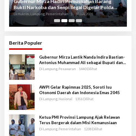
Gubernur Mirza Hadiri Pemusnahan Barang
Se
Bukti Narkoba dan Senpi Ilegal Digelar Polda
P
Lampung
L
Di Hukrim, Lampung, Pemerintahan
|
30 Juli 2026
Di
Berita Populer
Gubernur Mirza Lantik Nanda Indira Bastian-
Antonius Muhammad Ali sebagai Bupati dan
Wakil Bupati Pesawaran Periode 2025-2030
Di Lampung, Pesawaran
1440 Dilihat
AWPI Gelar Rapimnas 2025, Soroti Isu
Otonomi Daerah dan Indonesia Emas 2045
Di Lampung, Nasional
1316 Dilihat
Ketua PMI Provinsi Lampung Ajak Relawan
Terus Bergerak dalam Misi Kemanusiaan
Di Lampung, Pemerintahan
1238 Dilihat