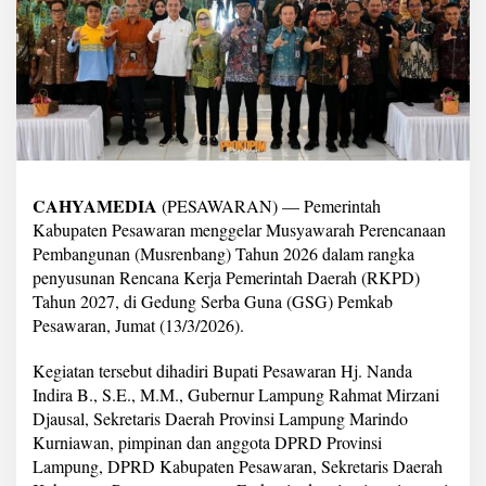
0
2
7
D
i
g
e
l
a
r
,
CAHYAMEDIA
(PESAWARAN) — Pemerintah
B
Kabupaten Pesawaran menggelar Musyawarah Perencanaan
u
Pembangunan (Musrenbang) Tahun 2026 dalam rangka
p
penyusunan Rencana Kerja Pemerintah Daerah (RKPD)
a
Tahun 2027, di Gedung Serba Guna (GSG) Pemkab
t
i
Pesawaran, Jumat (13/3/2026).
N
a
Kegiatan tersebut dihadiri Bupati Pesawaran Hj. Nanda
n
Indira B., S.E., M.M., Gubernur Lampung Rahmat Mirzani
d
Djausal, Sekretaris Daerah Provinsi Lampung Marindo
a
D
Kurniawan, pimpinan dan anggota DPRD Provinsi
o
Lampung, DPRD Kabupaten Pesawaran, Sekretaris Daerah
r