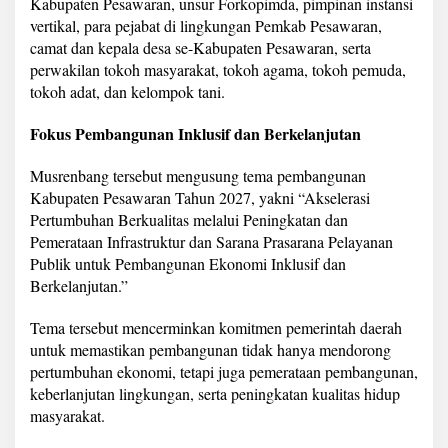
Kabupaten Pesawaran, unsur Forkopimda, pimpinan instansi
o
vertikal, para pejabat di lingkungan Pemkab Pesawaran,
n
g
camat dan kepala desa se-Kabupaten Pesawaran, serta
P
perwakilan tokoh masyarakat, tokoh agama, tokoh pemuda,
e
tokoh adat, dan kelompok tani.
m
b
Fokus Pembangunan Inklusif dan Berkelanjutan
a
n
g
Musrenbang tersebut mengusung tema pembangunan
u
Kabupaten Pesawaran Tahun 2027, yakni “Akselerasi
n
Pertumbuhan Berkualitas melalui Peningkatan dan
a
Pemerataan Infrastruktur dan Sarana Prasarana Pelayanan
n
I
Publik untuk Pembangunan Ekonomi Inklusif dan
n
Berkelanjutan.”
k
l
Tema tersebut mencerminkan komitmen pemerintah daerah
u
untuk memastikan pembangunan tidak hanya mendorong
s
i
pertumbuhan ekonomi, tetapi juga pemerataan pembangunan,
f
keberlanjutan lingkungan, serta peningkatan kualitas hidup
d
masyarakat.
a
n