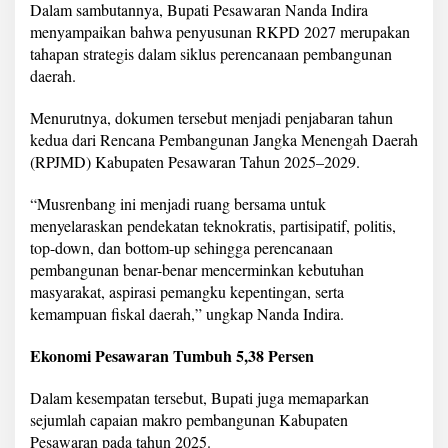
Dalam sambutannya, Bupati Pesawaran Nanda Indira
B
e
menyampaikan bahwa penyusunan RKPD 2027 merupakan
r
tahapan strategis dalam siklus perencanaan pembangunan
k
daerah.
e
l
Menurutnya, dokumen tersebut menjadi penjabaran tahun
a
n
kedua dari Rencana Pembangunan Jangka Menengah Daerah
j
(RPJMD) Kabupaten Pesawaran Tahun 2025–2029.
u
t
“Musrenbang ini menjadi ruang bersama untuk
a
menyelaraskan pendekatan teknokratis, partisipatif, politis,
n
d
top-down, dan bottom-up sehingga perencanaan
i
pembangunan benar-benar mencerminkan kebutuhan
P
masyarakat, aspirasi pemangku kepentingan, serta
e
kemampuan fiskal daerah,” ungkap Nanda Indira.
s
a
w
Ekonomi Pesawaran Tumbuh 5,38 Persen
a
r
Dalam kesempatan tersebut, Bupati juga memaparkan
a
sejumlah capaian makro pembangunan Kabupaten
n
Pesawaran pada tahun 2025.