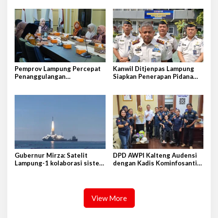
Intan
Pemprov Lampung Percepat
Kanwil Ditjenpas Lampung
Penanggulangan
Siapkan Penerapan Pidana
Tuberkulosis di Tanggamus
Kerja Sosial
Gubernur Mirza: Satelit
DPD AWPI Kalteng Audensi
Lampung-1 kolaborasi sister
dengan Kadis Kominfosantik
province Shandong-Lampung
Provkalteng Sampaikan
Rencana Kongnas II AWPI se-
Indonesia
View More