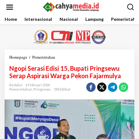
L
e
w
a
Home
Internasional
Nasional
Lampung
Pemerintaha
t
i
k
e
k
o
Homepage
/
Pemerintahan
N
n
g
t
Ngopi Serasi Edisi 15, Bupati Pringsewu
o
e
p
Serap Aspirasi Warga Pekon Fajarmulya
n
i
S
Redaksi
6 Februari 2026
Pemerintahan
,
Pringsewu
594 Dilihat
e
r
a
s
i
E
d
i
s