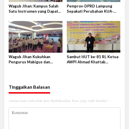
Wagub Jihan: Kampus Salah
Pemprov-DPRD Lampung
Satu Instrumen yang Dapat
Sepakati Perubahan KUA-
Bangkitkan IPM di Lampung
PPAS APBD 2026
Wagub Jihan Kukuhkan
Sambut HUT ke-81 RI, Ketua
Pengurus Mabigus dan
AWPI Ahmad Khattab
Pembina Gudep UIN Raden
Tegaskan Pentingnya
Intan
Penguatan Tupoksi Pers
Tinggalkan Balasan
Alamat email Anda tidak akan dipublikasikan.
Ruas yang wajib ditandai
*