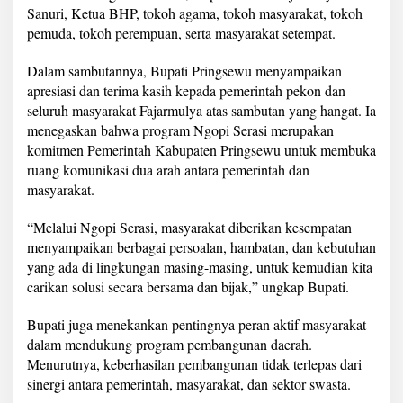
s
Sanuri, Ketua BHP, tokoh agama, tokoh masyarakat, tokoh
p
pemuda, tokoh perempuan, serta masyarakat setempat.
i
r
Dalam sambutannya, Bupati Pringsewu menyampaikan
a
s
apresiasi dan terima kasih kepada pemerintah pekon dan
i
seluruh masyarakat Fajarmulya atas sambutan yang hangat. Ia
W
menegaskan bahwa program Ngopi Serasi merupakan
a
komitmen Pemerintah Kabupaten Pringsewu untuk membuka
r
ruang komunikasi dua arah antara pemerintah dan
g
a
masyarakat.
P
e
“Melalui Ngopi Serasi, masyarakat diberikan kesempatan
k
menyampaikan berbagai persoalan, hambatan, dan kebutuhan
o
yang ada di lingkungan masing-masing, untuk kemudian kita
n
F
carikan solusi secara bersama dan bijak,” ungkap Bupati.
a
j
Bupati juga menekankan pentingnya peran aktif masyarakat
a
dalam mendukung program pembangunan daerah.
r
Menurutnya, keberhasilan pembangunan tidak terlepas dari
m
u
sinergi antara pemerintah, masyarakat, dan sektor swasta.
l