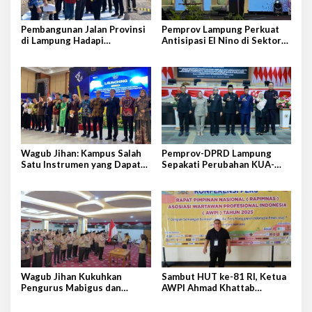
Pembangunan Jalan Provinsi
Pemprov Lampung Perkuat
di Lampung Hadapi
Antisipasi El Nino di Sektor
Tantangan Cukup Besar
Peternakan
Wagub Jihan: Kampus Salah
Pemprov-DPRD Lampung
Satu Instrumen yang Dapat
Sepakati Perubahan KUA-
Bangkitkan IPM di Lampung
PPAS APBD 2026
Wagub Jihan Kukuhkan
Sambut HUT ke-81 RI, Ketua
Pengurus Mabigus dan
AWPI Ahmad Khattab
Pembina Gudep UIN Raden
Tegaskan Pentingnya
Intan
Penguatan Tupoksi Pers