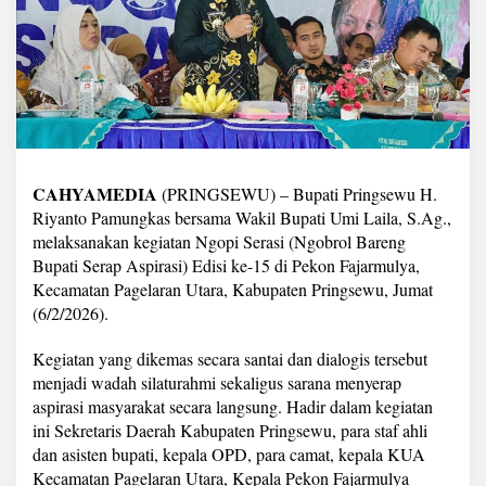
i
1
5
,
B
u
p
a
t
i
CAHYAMEDIA
(PRINGSEWU) – Bupati Pringsewu H.
P
Riyanto Pamungkas bersama Wakil Bupati Umi Laila, S.Ag.,
r
melaksanakan kegiatan Ngopi Serasi (Ngobrol Bareng
i
n
Bupati Serap Aspirasi) Edisi ke-15 di Pekon Fajarmulya,
g
Kecamatan Pagelaran Utara, Kabupaten Pringsewu, Jumat
s
(6/2/2026).
e
w
Kegiatan yang dikemas secara santai dan dialogis tersebut
u
S
menjadi wadah silaturahmi sekaligus sarana menyerap
e
aspirasi masyarakat secara langsung. Hadir dalam kegiatan
r
ini Sekretaris Daerah Kabupaten Pringsewu, para staf ahli
a
dan asisten bupati, kepala OPD, para camat, kepala KUA
p
A
Kecamatan Pagelaran Utara, Kepala Pekon Fajarmulya