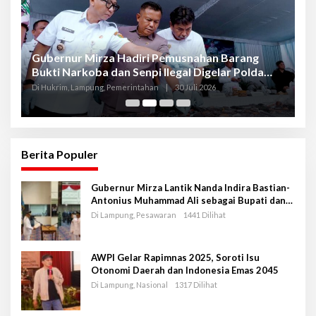
Gubernur Mirza Hadiri Pemusnahan Barang
Se
Bukti Narkoba dan Senpi Ilegal Digelar Polda
P
Lampung
L
Di Hukrim, Lampung, Pemerintahan
|
30 Juli 2026
Di
Berita Populer
Gubernur Mirza Lantik Nanda Indira Bastian-
Antonius Muhammad Ali sebagai Bupati dan
Wakil Bupati Pesawaran Periode 2025-2030
Di Lampung, Pesawaran
1441 Dilihat
AWPI Gelar Rapimnas 2025, Soroti Isu
Otonomi Daerah dan Indonesia Emas 2045
Di Lampung, Nasional
1317 Dilihat