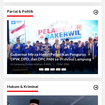
Partai & Politik
Gubernur Mirza Hadiri Pelantikan Pengurus
Gu
DPW, DPD, dan DPC PAN se-Provinsi Lampung
L
K
Di Lampung, Pemerintahan, Politik
|
3 Mei 2026
Di
Hukum & Kriminal