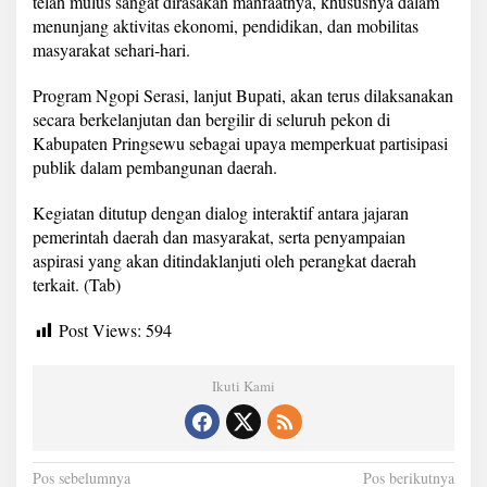
telah mulus sangat dirasakan manfaatnya, khususnya dalam
menunjang aktivitas ekonomi, pendidikan, dan mobilitas
masyarakat sehari-hari.
Program Ngopi Serasi, lanjut Bupati, akan terus dilaksanakan
secara berkelanjutan dan bergilir di seluruh pekon di
Kabupaten Pringsewu sebagai upaya memperkuat partisipasi
publik dalam pembangunan daerah.
Kegiatan ditutup dengan dialog interaktif antara jajaran
pemerintah daerah dan masyarakat, serta penyampaian
aspirasi yang akan ditindaklanjuti oleh perangkat daerah
terkait. (Tab)
Post Views:
594
Ikuti Kami
N
Pos sebelumnya
Pos berikutnya