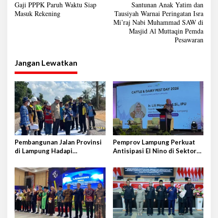
Gaji PPPK Paruh Waktu Siap
Santunan Anak Yatim dan
a
Masuk Rekening
Tausiyah Warnai Peringatan Isra
Mi’raj Nabi Muhammad SAW di
v
Masjid Al Muttaqin Pemda
i
Pesawaran
g
Jangan Lewatkan
a
s
i
p
o
s
Pembangunan Jalan Provinsi
Pemprov Lampung Perkuat
di Lampung Hadapi
Antisipasi El Nino di Sektor
Tantangan Cukup Besar
Peternakan