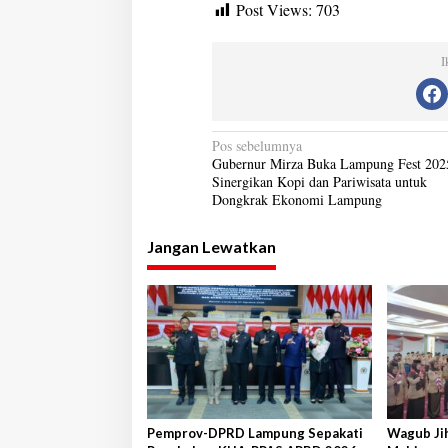
Post Views:
703
I
N
Pos sebelumnya
Gubernur Mirza Buka Lampung Fest 202
a
Sinergikan Kopi dan Pariwisata untuk
Dongkrak Ekonomi Lampung
v
i
Jangan Lewatkan
g
a
s
i
p
o
s
Pemprov-DPRD Lampung Sepakati
Wagub Ji