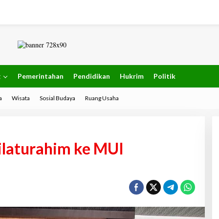
g
Pemerintahan
Pendidikan
Hukrim
Politik
a
Wisata
Sosial Budaya
Ruang Usaha
ilaturahim ke MUI