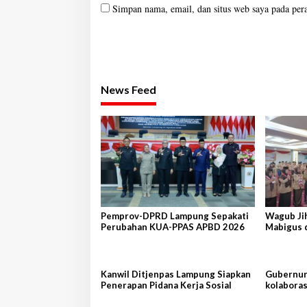
Simpan nama, email, dan situs web saya pada per
News Feed
Pemprov-DPRD Lampung Sepakati
Wagub Ji
Perubahan KUA-PPAS APBD 2026
Mabigus 
Raden In
Kanwil Ditjenpas Lampung Siapkan
Gubernur 
Penerapan Pidana Kerja Sosial
kolaboras
Shandon