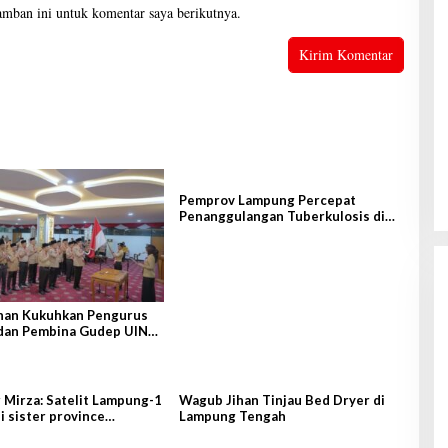
amban ini untuk komentar saya berikutnya.
Pemprov Lampung Percepat
Penanggulangan Tuberkulosis di
Tanggamus
han Kukuhkan Pengurus
dan Pembina Gudep UIN
tan
Mirza: Satelit Lampung-1
Wagub Jihan Tinjau Bed Dryer di
i sister province
Lampung Tengah
g-Lampung