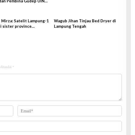
dan Pembina Gudep UIN
tan
Mirza: Satelit Lampung-1
Wagub Jihan Tinjau Bed Dryer di
i sister province
Lampung Tengah
g-Lampung
 ditandai
*