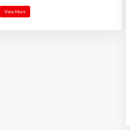
View More
Gubernur Mirza Hadiri Musda VI
Demokrat Lampung