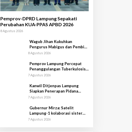
Pemprov-DPRD Lampung Sepakati
Perubahan KUA-PPAS APBD 2026
8 Agustus 2026
Wagub Jihan Kukuhkan
Pengurus Mabigus dan Pembina
Gudep UIN Raden Intan
8 Agustus 2026
Pemprov Lampung Percepat
Penanggulangan Tuberkulosis
di Tanggamus
7 Agustus 2026
Kanwil Ditjenpas Lampung
Siapkan Penerapan Pidana
Kerja Sosial
7 Agustus 2026
Gubernur Mirza: Satelit
Lampung-1 kolaborasi sister
province Shandong-Lampung
7 Agustus 2026
Gubernur Mirza Hadiri Pelantikan
Pengurus DPW, DPD, dan DPC PAN