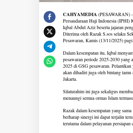
a
r
CAHYAMEDIA
(PESAWARAN) — K
a
Persaudaraan Haji Indonesia (IPHI)
n
Iqbal Abdul Aziz beserta jajaran pe
Diterima oleh Razak S.sos selaku S
Pesawaran, Kamis (13/11/2025) pagi
Dalam kesempatan itu, Iqbal menyam
pesawaran periode 2025-2030 yang a
2025 di GSG pesawaran. Pelantikan y
akan dihadiri juga oleh bintang tamu 
Jakarta.
Silaturahim ini juga sekaligus memb
menaungi semua ormas Islam termas
Razak dalam kesempatan yang sama m
berharap sinergi ini dapat terjalin te
terutama dalam pelayanan persiapan c