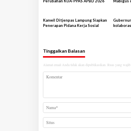
Perubahan KUA-PPAS APBD 2026
Mabigus 
Raden In
Kanwil Ditjenpas Lampung Siapkan
Gubernur 
Penerapan Pidana Kerja Sosial
kolaboras
Shandon
Tinggalkan Balasan
Alamat email Anda tidak akan dipublikasikan.
Ruas yang wajib