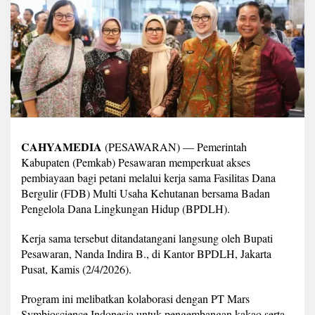
G
a
n
d
e
n
g
B
P
D
L
H
CAHYAMEDIA
(PESAWARAN) — Pemerintah
P
Kabupaten (Pemkab) Pesawaran memperkuat akses
e
pembiayaan bagi petani melalui kerja sama Fasilitas Dana
r
Bergulir (FDB) Multi Usaha Kehutanan bersama Badan
k
u
Pengelola Dana Lingkungan Hidup (BPDLH).
a
t
Kerja sama tersebut ditandatangani langsung oleh Bupati
P
Pesawaran, Nanda Indira B., di Kantor BPDLH, Jakarta
e
Pusat, Kamis (2/4/2026).
m
b
i
Program ini melibatkan kolaborasi dengan PT Mars
a
Symbioscience Indonesia untuk pengembangan kakao serta