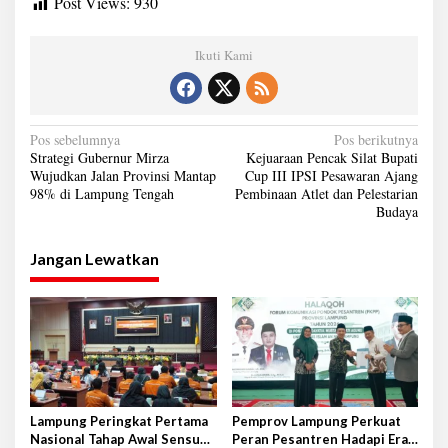
Post Views:
930
Ikuti Kami
N
Pos sebelumnya
Pos berikutnya
Strategi Gubernur Mirza
Kejuaraan Pencak Silat Bupati
a
Wujudkan Jalan Provinsi Mantap
Cup III IPSI Pesawaran Ajang
98% di Lampung Tengah
Pembinaan Atlet dan Pelestarian
v
Budaya
i
g
Jangan Lewatkan
a
s
i
p
o
s
Lampung Peringkat Pertama
Pemprov Lampung Perkuat
Nasional Tahap Awal Sensus
Peran Pesantren Hadapi Era