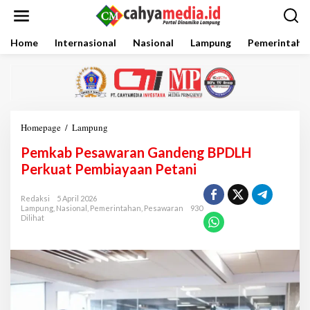
L
e
w
a
Home
Internasional
Nasional
Lampung
Pemerintaha
t
i
k
e
k
o
Homepage
/
Lampung
P
n
e
t
Pemkab Pesawaran Gandeng BPDLH
m
e
k
Perkuat Pembiayaan Petani
n
a
b
Redaksi
5 April 2026
P
Lampung
,
Nasional
,
Pemerintahan
,
Pesawaran
930
e
Dilihat
s
a
w
a
r
a
n