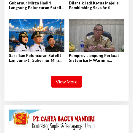
Gubernur Mirza Hadiri
Dilantik Jadi Ketua Majelis
Langsung Peluncuran Satelit
Pembimbing Saka Anti
Lampung-1 di Shandong,
Narkoba Kwarcab Lampung
Tiongkok Timur
Selatan, Kepala BNNK
Pramuka Garda P4GN
Saksikan Peluncuran Satelit
Pemprov Lampung Perkuat
Lampung-1, Gubernur Mirza
Sistem Early Warning
Terbang ke Shandong-China
Pengendalian Inflasi
View More