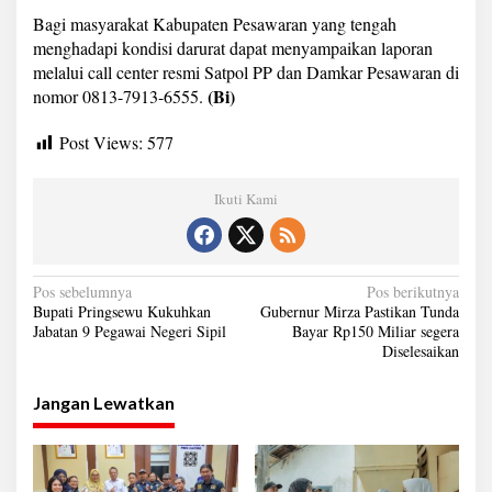
Bagi masyarakat Kabupaten Pesawaran yang tengah
menghadapi kondisi darurat dapat menyampaikan laporan
melalui call center resmi Satpol PP dan Damkar Pesawaran di
(Bi)
nomor 0813-7913-6555.
Post Views:
577
Ikuti Kami
N
Pos sebelumnya
Pos berikutnya
Bupati Pringsewu Kukuhkan
Gubernur Mirza Pastikan Tunda
a
Jabatan 9 Pegawai Negeri Sipil
Bayar Rp150 Miliar segera
Diselesaikan
v
i
Jangan Lewatkan
g
a
s