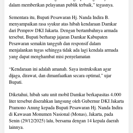
r
dalam memberikan pelayanan publik terbaik,” tegasnya.
H
i
Sementara itu, Bupati Pesawaran Hj. Nanda Indira B.
b
menyampaikan rasa syukur atas hibah kendaraan Damkar
a
dari Pemprov DKI Jakarta. Dengan bertambahnya armada
h
P
tersebut, Bupati berharap jajaran Damkar Kabupaten
e
Pesawaran semakin tangguh dan responsif dalam
m
menjalankan tugas sehingga tidak ada lagi kendala armada
r
yang dapat menghambat misi penyelamatan
o
v
D
“Kendaraan ini adalah amanah. Saya instruksikan agar
K
dijaga, dirawat, dan dimanfaatkan secara optimal,” ujar
I
Bupati.
J
a
Diketahui, hibah satu unit mobil Damkar berkapasitas 4.000
k
a
liter tersebut diserahkan langsung oleh Gubernur DKI Jakarta
r
Pramono Anung kepada Bupati Pesawaran Hj. Nanda Indira
t
di Kawasan Monumen Nasional (Monas), Jakarta, pada
a
Senin (29/12/2025) lalu, bersama dengan 14 kepala daerah
lainnya.