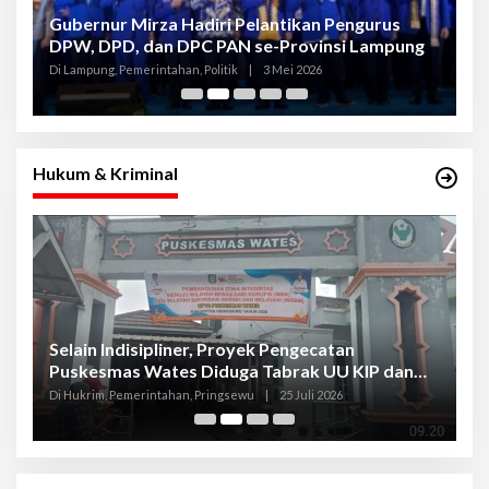
Gubernur Mirza Hadiri Pelantikan Pengurus
Gu
DPW, DPD, dan DPC PAN se-Provinsi Lampung
L
K
Di Lampung, Pemerintahan, Politik
|
3 Mei 2026
Di
Hukum & Kriminal
Selain Indisipliner, Proyek Pengecatan
P
Puskesmas Wates Diduga Tabrak UU KIP dan
P
Libatkan Oknum Kadis
S
Di Hukrim, Pemerintahan, Pringsewu
|
25 Juli 2026
Di