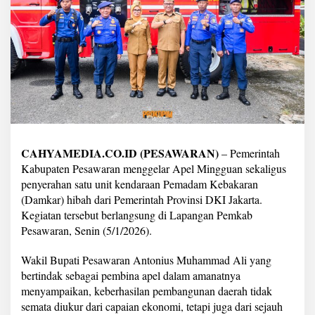
G
e
l
a
r
A
p
e
l
M
i
n
CAHYAMEDIA.CO.ID (PESAWARAN)
– Pemerintah
g
Kabupaten Pesawaran menggelar Apel Mingguan sekaligus
g
u
penyerahan satu unit kendaraan Pemadam Kebakaran
a
(Damkar) hibah dari Pemerintah Provinsi DKI Jakarta.
n
Kegiatan tersebut berlangsung di Lapangan Pemkab
S
Pesawaran, Senin (5/1/2026).
e
k
a
Wakil Bupati Pesawaran Antonius Muhammad Ali yang
l
bertindak sebagai pembina apel dalam amanatnya
i
menyampaikan, keberhasilan pembangunan daerah tidak
g
semata diukur dari capaian ekonomi, tetapi juga dari sejauh
u