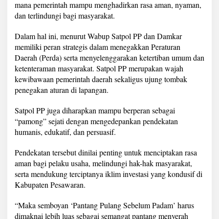
mana pemerintah mampu menghadirkan rasa aman, nyaman,
s
P
dan terlindungi bagi masyarakat.
e
n
Dalam hal ini, menurut Wabup Satpol PP dan Damkar
y
memiliki peran strategis dalam menegakkan Peraturan
e
Daerah (Perda) serta menyelenggarakan ketertiban umum dan
r
a
ketenteraman masyarakat. Satpol PP merupakan wajah
h
kewibawaan pemerintah daerah sekaligus ujung tombak
a
penegakan aturan di lapangan.
n
K
Satpol PP juga diharapkan mampu berperan sebagai
e
n
“pamong” sejati dengan mengedepankan pendekatan
d
humanis, edukatif, dan persuasif.
a
r
Pendekatan tersebut dinilai penting untuk menciptakan rasa
a
aman bagi pelaku usaha, melindungi hak-hak masyarakat,
a
n
serta mendukung terciptanya iklim investasi yang kondusif di
D
Kabupaten Pesawaran.
a
m
“Maka semboyan ‘Pantang Pulang Sebelum Padam’ harus
k
dimaknai lebih luas sebagai semangat pantang menyerah
a