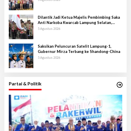
Dilantik Jadi Ketua Majelis Pembimbing Saka
Anti Narkoba Kwarcab Lampung Selatan,
Kepala BNNK Pramuka Garda P4GN
5 Agustus 2026
Saksikan Peluncuran Satelit Lampung-1,
Gubernur Mirza Terbang ke Shandong-China
5 Agustus 2026
Partai & Politik