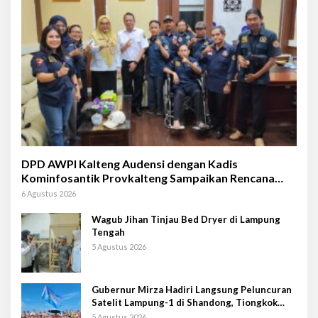
DPD AWPI Kalteng Audensi dengan Kadis
Kominfosantik Provkalteng Sampaikan Rencana
Kongnas II AWPI se-Indonesia
6 Agustus 2026
Wagub Jihan Tinjau Bed Dryer di Lampung
Tengah
5 Agustus 2026
Gubernur Mirza Hadiri Langsung Peluncuran
Satelit Lampung-1 di Shandong, Tiongkok
Timur
5 Agustus 2026