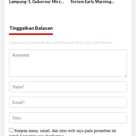
Lampung-1, Gubernur Mirza
Sistem Early Warning
Terbang ke Shandong-China
Pengendalian Inflasi
Tinggalkan Balasan
Alamat email Anda tidak akan dipublikasikan.
Ruas yang wajib ditandai
*
Simpan nama, email, dan situs web saya pada peramban ini
untuk komentar saya berikutnya.