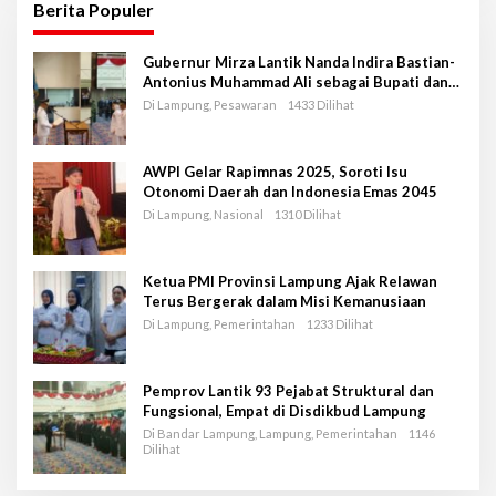
Berita Populer
Gubernur Mirza Lantik Nanda Indira Bastian-
Antonius Muhammad Ali sebagai Bupati dan
Wakil Bupati Pesawaran Periode 2025-2030
Di Lampung, Pesawaran
1433 Dilihat
AWPI Gelar Rapimnas 2025, Soroti Isu
Otonomi Daerah dan Indonesia Emas 2045
Di Lampung, Nasional
1310 Dilihat
Ketua PMI Provinsi Lampung Ajak Relawan
Terus Bergerak dalam Misi Kemanusiaan
Di Lampung, Pemerintahan
1233 Dilihat
Pemprov Lantik 93 Pejabat Struktural dan
Fungsional, Empat di Disdikbud Lampung
Di Bandar Lampung, Lampung, Pemerintahan
1146
Dilihat