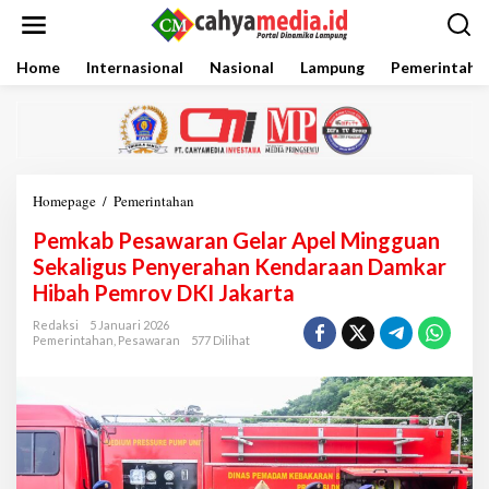
L
e
w
a
Home
Internasional
Nasional
Lampung
Pemerintaha
t
i
k
e
k
o
Homepage
/
Pemerintahan
P
n
e
t
Pemkab Pesawaran Gelar Apel Mingguan
m
e
k
Sekaligus Penyerahan Kendaraan Damkar
n
a
Hibah Pemrov DKI Jakarta
b
P
Redaksi
5 Januari 2026
e
Pemerintahan
,
Pesawaran
577 Dilihat
s
a
w
a
r
a
n