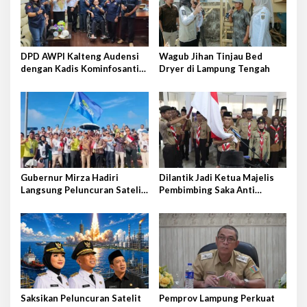
i
p
o
DPD AWPI Kalteng Audensi
Wagub Jihan Tinjau Bed
s
dengan Kadis Kominfosantik
Dryer di Lampung Tengah
Provkalteng Sampaikan
Rencana Kongnas II AWPI se-
Indonesia
Gubernur Mirza Hadiri
Dilantik Jadi Ketua Majelis
Langsung Peluncuran Satelit
Pembimbing Saka Anti
Lampung-1 di Shandong,
Narkoba Kwarcab Lampung
Tiongkok Timur
Selatan, Kepala BNNK
Pramuka Garda P4GN
Saksikan Peluncuran Satelit
Pemprov Lampung Perkuat