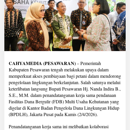
P
e
r
k
u
a
t
P
e
m
b
i
CAHYAMEDIA (PESAWARAN)
– Pemerintah
a
Kabupaten Pesawaran tengah melakukan upaya dalam
y
a
memperkuat akses pembiayaan bagi petani dalam mendorong
a
pengelolaan lingkungan berkelanjutan. Salah satunya melalui
n
keterlibatan langsung Bupati Pesawaran Hj. Nanda Indira B.,
H
S.E., M.M. dalam penandatanganan kerja sama pendanaan
i
Fasilitas Dana Bergulir (FDB) Multi Usaha Kehutanan yang
j
a
digelar di Kantor Badan Pengelola Dana Lingkungan Hidup
u
(BPDLH), Jakarta Pusat pada Kamis (2/4/2026).
L
e
Penandatanganan kerja sama ini melibatkan kolaborasi
w