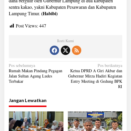
dana bergulir oleh Gubernur Lampung di dua kabupaten
sentra kakao, yakni Kabupaten Pesawaran dan Kabupaten
(Habibi)
Lampung Timur.
Post Views:
447
Ikuti Kami
N
Pos sebelumnya
Pos berikutnya
Rumah Makan Pindang Pegagan
Ketua DPRD A Giri Akbar dan
a
Jalan Sultan Agung Ludes
Gubernur Mirza Hadiri Kegiatan
Terbakar
Entry Meeting di Gedung BPK
v
RI
i
g
Jangan Lewatkan
a
s
i