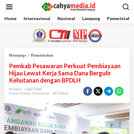
L
e
w
a
Home
Internasional
Nasional
Lampung
Pemerintaha
t
i
k
e
k
o
Homepage
/
Pemerintahan
P
n
e
t
Pemkab Pesawaran Perkuat Pembiayaan
m
e
k
Hijau Lewat Kerja Sama Dana Bergulir
n
a
Kehutanan dengan BPDLH
b
P
Redaksi
2 April 2026
e
Pemerintahan
,
Pesawaran
447 Dilihat
s
a
w
a
r
a
n