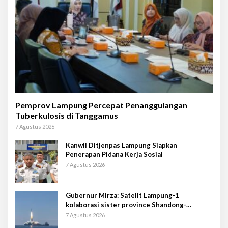
Pemprov Lampung Percepat Penanggulangan
Tuberkulosis di Tanggamus
7 Agustus 2026
Kanwil Ditjenpas Lampung Siapkan
Penerapan Pidana Kerja Sosial
7 Agustus 2026
Gubernur Mirza: Satelit Lampung-1
kolaborasi sister province Shandong-
Lampung
7 Agustus 2026