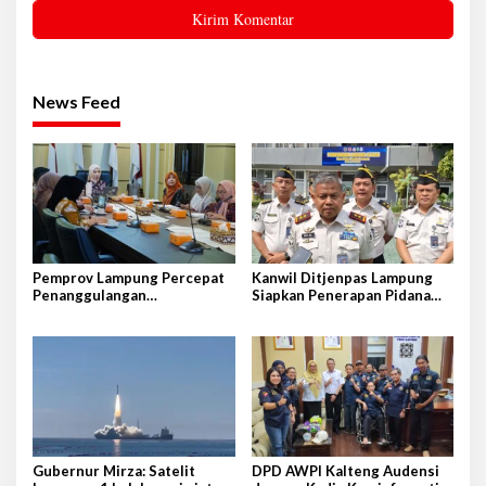
News Feed
Pemprov Lampung Percepat
Kanwil Ditjenpas Lampung
Penanggulangan
Siapkan Penerapan Pidana
Tuberkulosis di Tanggamus
Kerja Sosial
Gubernur Mirza: Satelit
DPD AWPI Kalteng Audensi