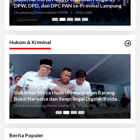
DPW, DPD, dan DPC PAN se-Provinsi Lampung
L
K
Di Lampung, Pemerintahan, Politik
|
3 Mei 2026
Di
Hukum & Kriminal
Gubernur Mirza Hadiri Pemusnahan Barang
Se
Bukti Narkoba dan Senpi Ilegal Digelar Polda
P
Lampung
L
Di Hukrim, Lampung, Pemerintahan
|
30 Juli 2026
Di
Berita Populer