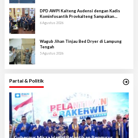
DPD AWPI Kalteng Audensi dengan Kadis
Kominfosantik Provkalteng Sampaikan
Rencana Kongnas II AWPI se-Indonesia
6 Agustus 2026
Wagub Jihan Tinjau Bed Dryer di Lampung
Tengah
5 Agustus 2026
Partai & Politik
Gubernur Mirza Hadiri Pelantikan Pengurus
Gu