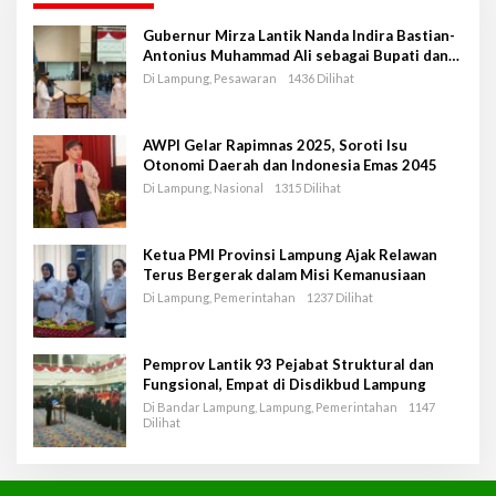
Gubernur Mirza Lantik Nanda Indira Bastian-
Antonius Muhammad Ali sebagai Bupati dan
Wakil Bupati Pesawaran Periode 2025-2030
Di Lampung, Pesawaran
1436 Dilihat
AWPI Gelar Rapimnas 2025, Soroti Isu
Otonomi Daerah dan Indonesia Emas 2045
Di Lampung, Nasional
1315 Dilihat
Ketua PMI Provinsi Lampung Ajak Relawan
Terus Bergerak dalam Misi Kemanusiaan
Di Lampung, Pemerintahan
1237 Dilihat
Pemprov Lantik 93 Pejabat Struktural dan
Fungsional, Empat di Disdikbud Lampung
Di Bandar Lampung, Lampung, Pemerintahan
1147
Dilihat