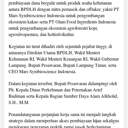
pembiayaan dana bergulir untuk produk usaha kehutanan
a
t
antara BPDLH dengan mitra pemasok dan offtaker, yakni PT
K
Mars Symbioscience Indonesia untuk pengembangan
e
ekosistem kakao serta PT Olam Food Ingredients Indonesia
r
untuk pengembangan ekosistem agroforestri kopi,
j
a
agrosilvopastura, dan holtisilvikultur.
S
a
Kegiatan ini turut dihadiri oleh sejumlah pejabat tinggi, di
m
antaranya Direktur Utama BPDLH, Wakil Menteri
a
Kehutanan RI, Wakil Menteri Keuangan RI, Wakil Gubernur
D
a
Lampung, Bupati Pesawaran, Bupati Lampung Timur, serta
n
CEO Mars Symbioscience Indonesia.
a
B
Dalam kegiatan tersebut, Bupati Pesawaran didampingi oleh
e
Plt. Kepala Dinas Perkebunan dan Peternakan Arief
r
g
Budiman serta Kepala Bagian Sumber Daya Alam Alkholid,
u
S.H., M.M.
l
i
Penandatanganan perjanjian kerja sama ini menjadi langkah
r
strategis dalam memperluas akses pembiayaan hijau sekaligus
K
e
mendorong penerapan praktik rantai pasok berkelanjutan