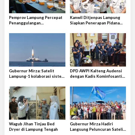
p
o
s
Pemprov Lampung Percepat
Kanwil Ditjenpas Lampung
Penanggulangan
Siapkan Penerapan Pidana
Tuberkulosis di Tanggamus
Kerja Sosial
Gubernur Mirza: Satelit
DPD AWPI Kalteng Audensi
Lampung-1 kolaborasi sister
dengan Kadis Kominfosantik
province Shandong-Lampung
Provkalteng Sampaikan
Rencana Kongnas II AWPI se-
Indonesia
Wagub Jihan Tinjau Bed
Gubernur Mirza Hadiri
Dryer di Lampung Tengah
Langsung Peluncuran Satelit
Lampung-1 di Shandong,