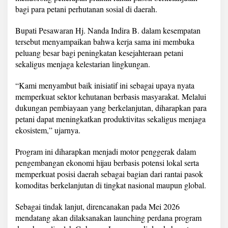
h
bagi para petani perhutanan sosial di daerah.
u
t
Bupati Pesawaran Hj. Nanda Indira B. dalam kesempatan
a
tersebut menyampaikan bahwa kerja sama ini membuka
n
a
peluang besar bagi peningkatan kesejahteraan petani
n
sekaligus menjaga kelestarian lingkungan.
d
e
“Kami menyambut baik inisiatif ini sebagai upaya nyata
n
memperkuat sektor kehutanan berbasis masyarakat. Melalui
g
a
dukungan pembiayaan yang berkelanjutan, diharapkan para
n
petani dapat meningkatkan produktivitas sekaligus menjaga
B
ekosistem,” ujarnya.
P
D
Program ini diharapkan menjadi motor penggerak dalam
L
H
pengembangan ekonomi hijau berbasis potensi lokal serta
memperkuat posisi daerah sebagai bagian dari rantai pasok
komoditas berkelanjutan di tingkat nasional maupun global.
Sebagai tindak lanjut, direncanakan pada Mei 2026
mendatang akan dilaksanakan launching perdana program