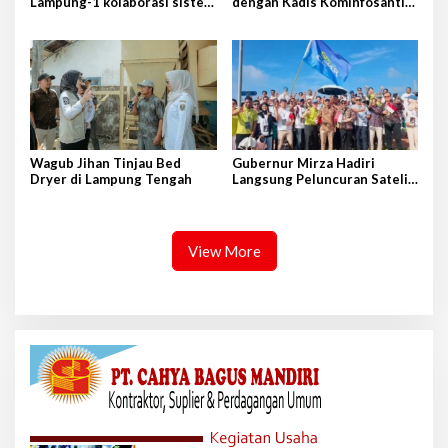
Lampung-1 kolaborasi sister
dengan Kadis Kominfosantik
province Shandong-Lampung
Provkalteng Sampaikan
Rencana Kongnas II AWPI se-
Indonesia
Wagub Jihan Tinjau Bed
Gubernur Mirza Hadiri
Dryer di Lampung Tengah
Langsung Peluncuran Satelit
Lampung-1 di Shandong,
Tiongkok Timur
View More