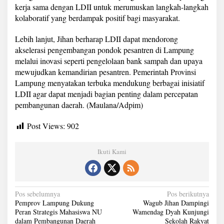
kerja sama dengan LDII untuk merumuskan langkah-langkah
kolaboratif yang berdampak positif bagi masyarakat.
Lebih lanjut, Jihan berharap LDII dapat mendorong
akselerasi pengembangan pondok pesantren di Lampung
melalui inovasi seperti pengelolaan bank sampah dan upaya
mewujudkan kemandirian pesantren. Pemerintah Provinsi
Lampung menyatakan terbuka mendukung berbagai inisiatif
LDII agar dapat menjadi bagian penting dalam percepatan
pembangunan daerah. (Maulana/Adpim)
Post Views:
902
Ikuti Kami
N
Pos sebelumnya
Pos berikutnya
Pemprov Lampung Dukung
Wagub Jihan Dampingi
a
Peran Strategis Mahasiswa NU
Wamendag Dyah Kunjungi
dalam Pembangunan Daerah
Sekolah Rakyat