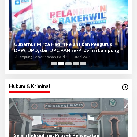
Gubernur Mirza Hadiri Pelantikan Pengurus
Gu
DPW, DPD, dan DPC PAN se-Provinsi Lampung
L
K
Di Lampung, Pemerintahan, Politik
|
3 Mei 2026
Di
Hukum & Kriminal
Selain Indisipliner, Proyek Pengecatan
P