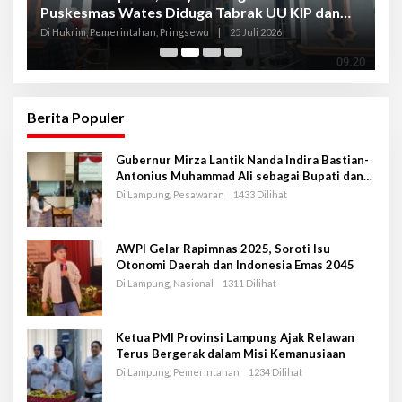
Puskesmas Wates Diduga Tabrak UU KIP dan
P
Libatkan Oknum Kadis
S
Di Hukrim, Pemerintahan, Pringsewu
|
25 Juli 2026
Di
Berita Populer
Gubernur Mirza Lantik Nanda Indira Bastian-
Antonius Muhammad Ali sebagai Bupati dan
Wakil Bupati Pesawaran Periode 2025-2030
Di Lampung, Pesawaran
1433 Dilihat
AWPI Gelar Rapimnas 2025, Soroti Isu
Otonomi Daerah dan Indonesia Emas 2045
Di Lampung, Nasional
1311 Dilihat
Ketua PMI Provinsi Lampung Ajak Relawan
Terus Bergerak dalam Misi Kemanusiaan
Di Lampung, Pemerintahan
1234 Dilihat