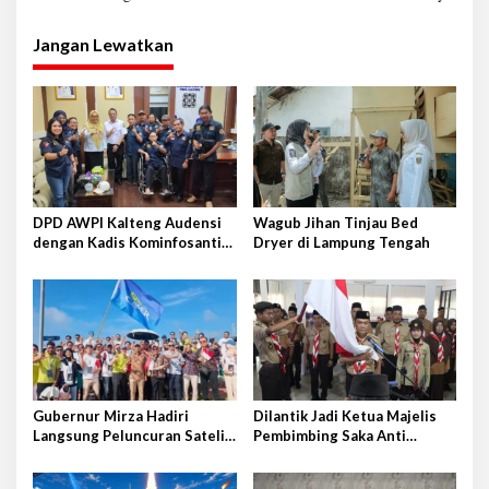
v
i
Jangan Lewatkan
g
a
s
i
p
o
DPD AWPI Kalteng Audensi
Wagub Jihan Tinjau Bed
s
dengan Kadis Kominfosantik
Dryer di Lampung Tengah
Provkalteng Sampaikan
Rencana Kongnas II AWPI se-
Indonesia
Gubernur Mirza Hadiri
Dilantik Jadi Ketua Majelis
Langsung Peluncuran Satelit
Pembimbing Saka Anti
Lampung-1 di Shandong,
Narkoba Kwarcab Lampung
Tiongkok Timur
Selatan, Kepala BNNK