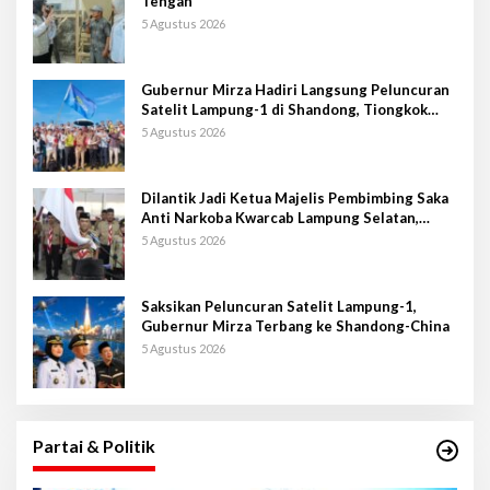
Tengah
5 Agustus 2026
Gubernur Mirza Hadiri Langsung Peluncuran
Satelit Lampung-1 di Shandong, Tiongkok
Timur
5 Agustus 2026
Dilantik Jadi Ketua Majelis Pembimbing Saka
Anti Narkoba Kwarcab Lampung Selatan,
Kepala BNNK Pramuka Garda P4GN
5 Agustus 2026
Saksikan Peluncuran Satelit Lampung-1,
Gubernur Mirza Terbang ke Shandong-China
5 Agustus 2026
Partai & Politik