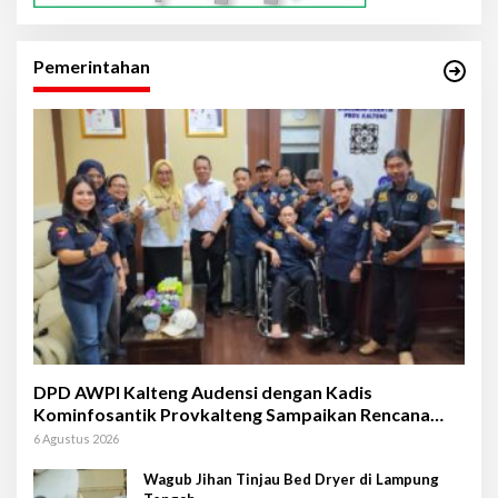
Pemerintahan
DPD AWPI Kalteng Audensi dengan Kadis
Kominfosantik Provkalteng Sampaikan Rencana
Kongnas II AWPI se-Indonesia
6 Agustus 2026
Wagub Jihan Tinjau Bed Dryer di Lampung