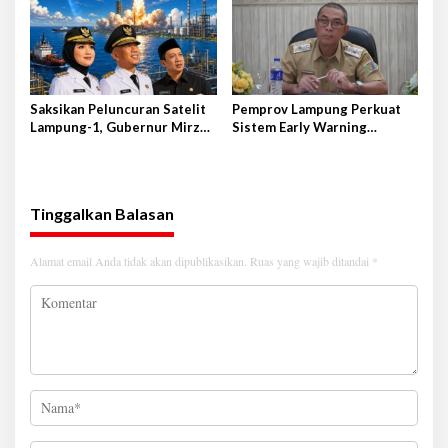
Pramuka Garda P4GN
Saksikan Peluncuran Satelit
Pemprov Lampung Perkuat
Lampung-1, Gubernur Mirza
Sistem Early Warning
Terbang ke Shandong-China
Pengendalian Inflasi
Tinggalkan Balasan
Alamat email Anda tidak akan dipublikasikan.
Ruas yang wajib ditandai
*