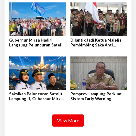
Rencana Kongnas II AWPI se-
Indonesia
Gubernur Mirza Hadiri
Dilantik Jadi Ketua Majelis
Langsung Peluncuran Satelit
Pembimbing Saka Anti
Lampung-1 di Shandong,
Narkoba Kwarcab Lampung
Tiongkok Timur
Selatan, Kepala BNNK
Pramuka Garda P4GN
Saksikan Peluncuran Satelit
Pemprov Lampung Perkuat
Lampung-1, Gubernur Mirza
Sistem Early Warning
Terbang ke Shandong-China
Pengendalian Inflasi
View More