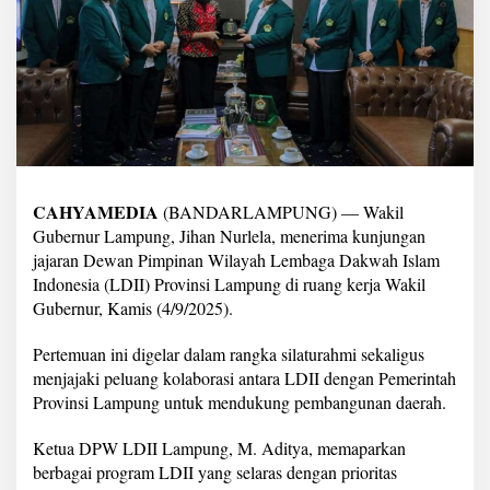
u
k
a
P
e
l
u
a
n
g
K
CAHYAMEDIA
(BANDARLAMPUNG) — Wakil
e
Gubernur Lampung, Jihan Nurlela, menerima kunjungan
r
jajaran Dewan Pimpinan Wilayah Lembaga Dakwah Islam
j
Indonesia (LDII) Provinsi Lampung di ruang kerja Wakil
a
S
Gubernur, Kamis (4/9/2025).
a
m
Pertemuan ini digelar dalam rangka silaturahmi sekaligus
a
menjajaki peluang kolaborasi antara LDII dengan Pemerintah
d
Provinsi Lampung untuk mendukung pembangunan daerah.
e
n
g
Ketua DPW LDII Lampung, M. Aditya, memaparkan
a
berbagai program LDII yang selaras dengan prioritas
n