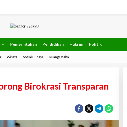
g
Pemerintahan
Pendidikan
Hukrim
Politik
a
Wisata
Sosial Budaya
Ruang Usaha
rong Birokrasi Transparan