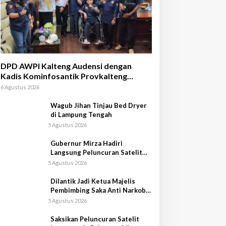
DPD AWPI Kalteng Audensi dengan
Kadis Kominfosantik Provkalteng
Sampaikan Rencana Kongnas II AWPI se-
6 Agustus 2026
Indonesia
Wagub Jihan Tinjau Bed Dryer
di Lampung Tengah
5 Agustus 2026
Gubernur Mirza Hadiri
Langsung Peluncuran Satelit
Lampung-1 di Shandong,
5 Agustus 2026
Tiongkok Timur
Dilantik Jadi Ketua Majelis
Pembimbing Saka Anti Narkoba
Kwarcab Lampung Selatan,
5 Agustus 2026
Kepala BNNK Pramuka Garda
P4GN
Saksikan Peluncuran Satelit