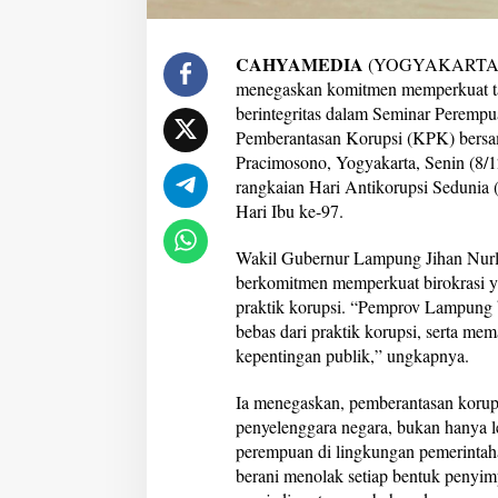
r
a
n
CAHYAMEDIA
(YOGYAKARTA) —
d
menegaskan komitmen memperkuat tat
a
berintegritas dalam Seminar Perempu
n
Pemberantasan Korupsi (KPK) bers
B
e
Pracimosono, Yogyakarta, Senin (8/12
b
rangkaian Hari Antikorupsi Sedunia 
a
Hari Ibu ke-97.
s
K
Wakil Gubernur Lampung Jihan Nur
o
r
berkomitmen memperkuat birokrasi ya
u
praktik korupsi. “Pemprov Lampung 
p
bebas dari praktik korupsi, serta mem
s
kepentingan publik,” ungkapnya.
i
Ia menegaskan, pemberantasan korup
penyelenggara negara, bukan hanya 
perempuan di lingkungan pemerintaha
berani menolak setiap bentuk penyimp