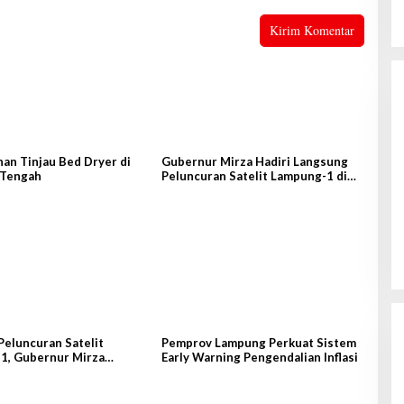
Gubernur Mirza Hadiri Musda VI
Demokrat Lampung
Di Lampung, Pemerintahan, Politik
|
28 Juni 2026
an Tinjau Bed Dryer di
Gubernur Mirza Hadiri Langsung
Tengah
Peluncuran Satelit Lampung-1 di
Shandong, Tiongkok Timur
Gubernur Mirza Hadiri Pemusnahan
Barang Bukti Narkoba dan Senpi
Ilegal Digelar Polda Lampung
Di Hukrim, Lampung, Pemerintahan
|
30 Juli 2026
Peluncuran Satelit
Pemprov Lampung Perkuat Sistem
1, Gubernur Mirza
Early Warning Pengendalian Inflasi
ke Shandong-China