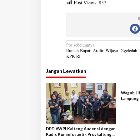
Post Views:
857
I
N
Pos sebelumnya
Rumah Bupati Ardito Wijaya Digeledah
a
KPK RI
v
Jangan Lewatkan
i
g
a
Wagub Jih
s
Lampung 
i
p
o
DPD AWPI Kalteng Audensi dengan
s
Kadis Kominfosantik Provkalteng