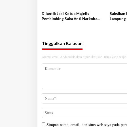
Sampaikan Rencana Kongnas II
AWPI se-Indonesia
Dilantik Jadi Ketua Majelis
Saksikan 
Pembimbing Saka Anti Narkoba
Lampung-
Kwarcab Lampung Selatan, Kepala
Terbang 
BNNK Pramuka Garda P4GN
Tinggalkan Balasan
Alamat email Anda tidak akan dipublikasikan.
Ruas yang wajib
Simpan nama, email, dan situs web saya pada per