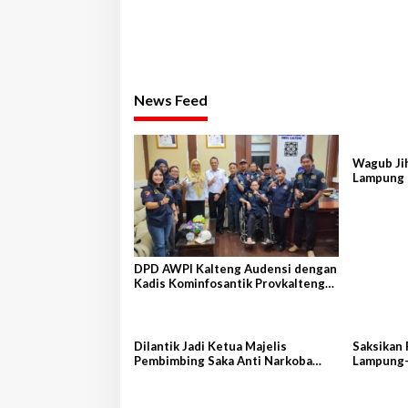
News Feed
Wagub Jih
Lampung 
DPD AWPI Kalteng Audensi dengan
Kadis Kominfosantik Provkalteng
Sampaikan Rencana Kongnas II
AWPI se-Indonesia
Dilantik Jadi Ketua Majelis
Saksikan 
Pembimbing Saka Anti Narkoba
Lampung-
Kwarcab Lampung Selatan, Kepala
Terbang 
BNNK Pramuka Garda P4GN