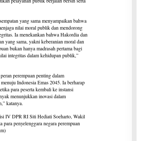
kan pelayanan publik berjalan bersih serta
kesempatan yang sama menyampaikan bahwa
menjaga nilai moral publik dan mendorong
tegritas. Ia menekankan bahwa Hakordia dan
an yang sama, yakni keberanian moral dan
puan bukan hanya madrasah pertama bagi
nilai integritas dalam kehidupan publik,”
 peran perempuan penting dalam
 menuju Indonesia Emas 2045. Ia berharap
tika para peserta kembali ke instansi
anyak menunjukkan inovasi dalam
,” katanya.
isi IV DPR RI Siti Hediati Soeharto, Wakil
ta para penyelenggara negara perempuan
im)