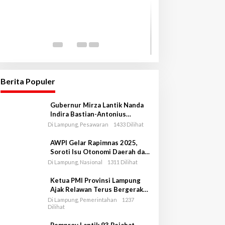
Perintah Gubernu
Inspektorat Lamp
Ahli Ekubang ter
Di Hukrim, Lampung, Pem
Skandal
Berita Populer
Gubernur Mirza Lantik Nanda
Indira Bastian-Antonius
Muhammad Ali sebagai Bupati
Di Lampung, Pesawaran
1433 Dilihat
dan Wakil Bupati Pesawaran
Periode 2025-2030
AWPI Gelar Rapimnas 2025,
Soroti Isu Otonomi Daerah dan
Indonesia Emas 2045
Di Lampung, Nasional
1311 Dilihat
Ketua PMI Provinsi Lampung
Ajak Relawan Terus Bergerak
dalam Misi Kemanusiaan
Di Lampung, Pemerintahan
1237
Dilihat