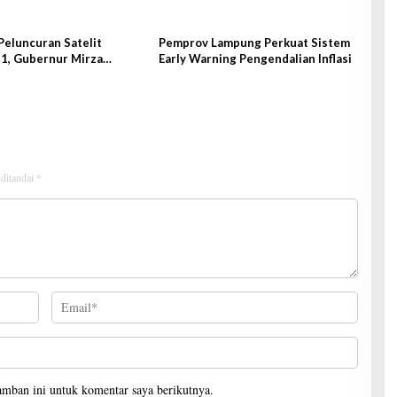
Peluncuran Satelit
Pemprov Lampung Perkuat Sistem
1, Gubernur Mirza
Early Warning Pengendalian Inflasi
ke Shandong-China
 ditandai
*
amban ini untuk komentar saya berikutnya.