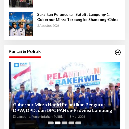
Saksikan Peluncuran Satelit Lampung-1,
Gubernur Mirza Terbang ke Shandong-China
5 Agustus 2026
Partai & Politik
Gubernur Mirza Hadiri Pelantikan Pengurus
Gu
DPW, DPD, dan DPC PAN se-Provinsi Lampung
L
K
Di Lampung, Pemerintahan, Politik
|
3 Mei 2026
Di