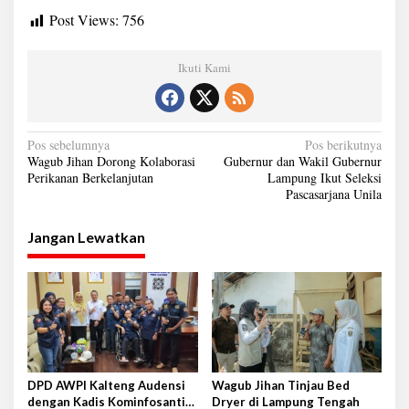
Post Views:
756
Ikuti Kami
N
Pos sebelumnya
Pos berikutnya
Wagub Jihan Dorong Kolaborasi
Gubernur dan Wakil Gubernur
a
Perikanan Berkelanjutan
Lampung Ikut Seleksi
Pascasarjana Unila
v
i
Jangan Lewatkan
g
a
s
i
p
o
DPD AWPI Kalteng Audensi
Wagub Jihan Tinjau Bed
s
dengan Kadis Kominfosantik
Dryer di Lampung Tengah