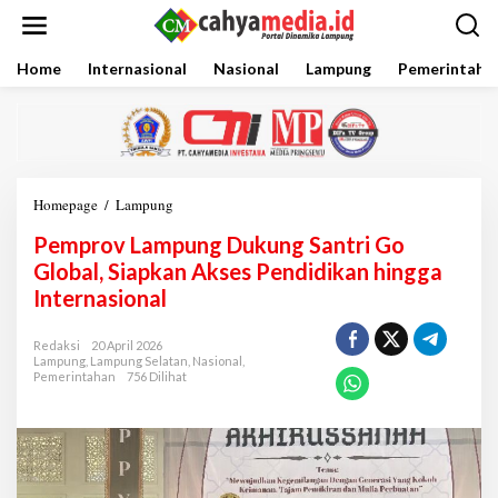
L
e
w
a
Home
Internasional
Nasional
Lampung
Pemerintaha
t
i
k
e
k
o
Homepage
/
Lampung
P
n
e
t
Pemprov Lampung Dukung Santri Go
m
e
p
Global, Siapkan Akses Pendidikan hingga
n
r
Internasional
o
v
L
Redaksi
20 April 2026
Lampung
,
Lampung Selatan
,
Nasional
,
a
Pemerintahan
756 Dilihat
m
p
u
n
g
D