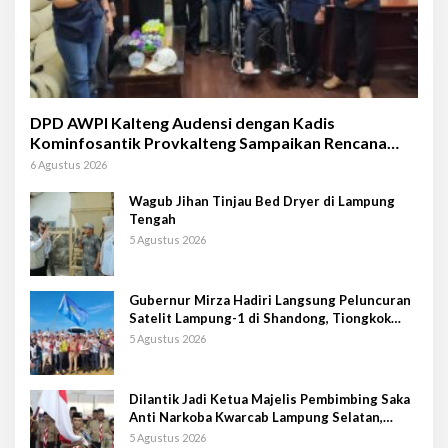
DPD AWPI Kalteng Audensi dengan Kadis
Kominfosantik Provkalteng Sampaikan Rencana
Kongnas II AWPI se-Indonesia
6 Agustus 2026
Wagub Jihan Tinjau Bed Dryer di Lampung
Tengah
5 Agustus 2026
Gubernur Mirza Hadiri Langsung Peluncuran
Satelit Lampung-1 di Shandong, Tiongkok
Timur
5 Agustus 2026
Dilantik Jadi Ketua Majelis Pembimbing Saka
Anti Narkoba Kwarcab Lampung Selatan,
Kepala BNNK Pramuka Garda P4GN
5 Agustus 2026