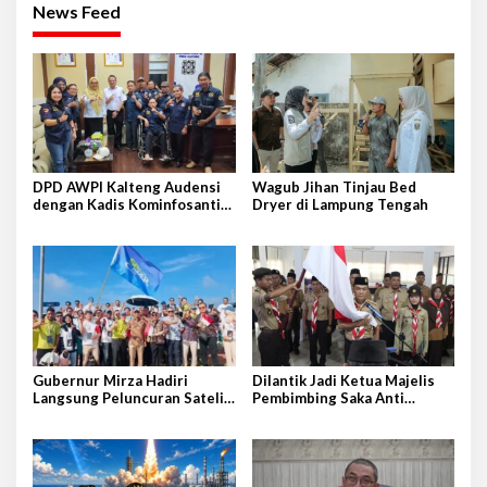
News Feed
DPD AWPI Kalteng Audensi
Wagub Jihan Tinjau Bed
dengan Kadis Kominfosantik
Dryer di Lampung Tengah
Provkalteng Sampaikan
Rencana Kongnas II AWPI se-
Indonesia
Gubernur Mirza Hadiri
Dilantik Jadi Ketua Majelis
Langsung Peluncuran Satelit
Pembimbing Saka Anti
Lampung-1 di Shandong,
Narkoba Kwarcab Lampung
Tiongkok Timur
Selatan, Kepala BNNK
Pramuka Garda P4GN