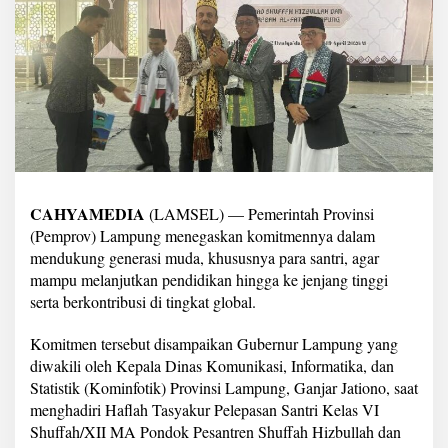
u
k
u
n
g
S
a
n
t
r
i
G
CAHYAMEDIA
(LAMSEL) — Pemerintah Provinsi
o
(Pemprov) Lampung menegaskan komitmennya dalam
G
mendukung generasi muda, khususnya para santri, agar
l
o
mampu melanjutkan pendidikan hingga ke jenjang tinggi
b
serta berkontribusi di tingkat global.
a
l
Komitmen tersebut disampaikan Gubernur Lampung yang
,
diwakili oleh Kepala Dinas Komunikasi, Informatika, dan
S
i
Statistik (Kominfotik) Provinsi Lampung, Ganjar Jationo, saat
a
menghadiri Haflah Tasyakur Pelepasan Santri Kelas VI
p
Shuffah/XII MA Pondok Pesantren Shuffah Hizbullah dan
k