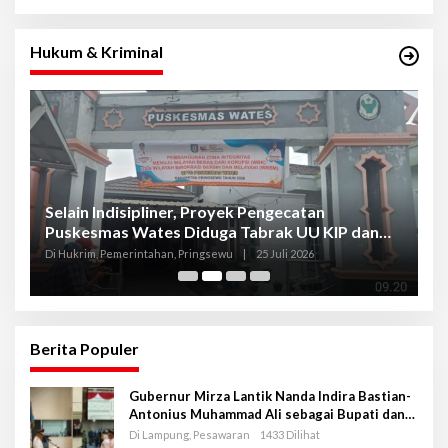
Hukum & Kriminal
Selain Indisipliner, Proyek Pengecatan
P
Puskesmas Wates Diduga Tabrak UU KIP dan
P
Libatkan Oknum Kadis
S
Di Hukrim, Pemerintahan, Pringsewu
|
25 Juli 2026
Di
Berita Populer
Gubernur Mirza Lantik Nanda Indira Bastian-
Antonius Muhammad Ali sebagai Bupati dan
Wakil Bupati Pesawaran Periode 2025-2030
Di Lampung, Pesawaran
1433 Dilihat