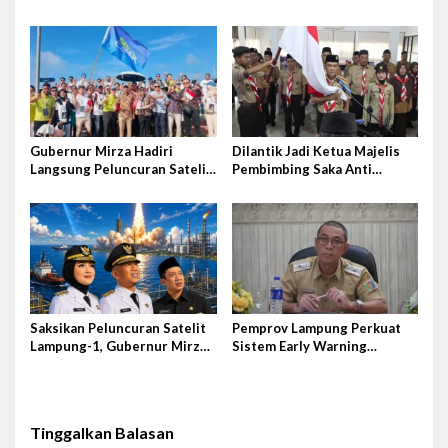
Provkalteng Sampaikan
Rencana Kongnas II AWPI se-
Indonesia
Gubernur Mirza Hadiri
Dilantik Jadi Ketua Majelis
Langsung Peluncuran Satelit
Pembimbing Saka Anti
Lampung-1 di Shandong,
Narkoba Kwarcab Lampung
Tiongkok Timur
Selatan, Kepala BNNK
Pramuka Garda P4GN
Saksikan Peluncuran Satelit
Pemprov Lampung Perkuat
Lampung-1, Gubernur Mirza
Sistem Early Warning
Terbang ke Shandong-China
Pengendalian Inflasi
Tinggalkan Balasan