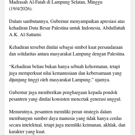
Madrasah Al-Fatah di Lampung Selatan, Minggu
a
n
(19/4/2026).
A
k
Dalam sambutannya, Gubernur menyampaikan apresiasi atas
s
kehadiran Duta Besar Palestina untuk Indonesia, Abdulfattah
e
A.K. Al-Sattarni.
s
P
e
Kehadiran tersebut dinilai sebagai simbol kuat persaudaraan
n
dan solidaritas antara masyarakat Lampung dengan Palestina.
d
i
“Kehadiran beliau bukan hanya sebuah kehormatan, tetapi
d
juga memperkuat nilai kemanusiaan dan kebersamaan yang
i
k
dijunjung tinggi oleh masyarakat Lampung,” ujarnya.
a
n
Gubernur juga memberikan penghargaan kepada pondok
h
pesantren yang dinilai konsisten mencetak generasi unggul.
i
n
g
Menurutnya, pesantren memiliki peran strategis dalam
g
membangun sumber daya manusia yang tidak hanya cerdas
a
secara intelektual, tetapi juga memiliki keimanan, akhlak, dan
I
karakter yang kuat.
n