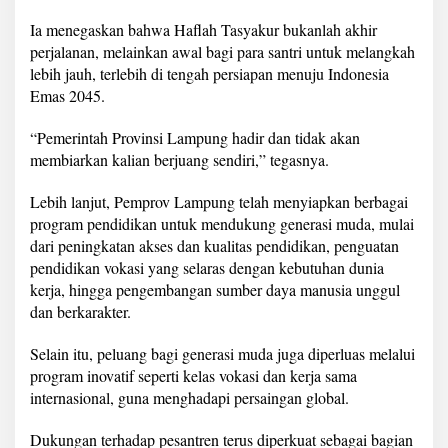
t
e
Ia menegaskan bahwa Haflah Tasyakur bukanlah akhir
r
perjalanan, melainkan awal bagi para santri untuk melangkah
n
lebih jauh, terlebih di tengah persiapan menuju Indonesia
a
Emas 2045.
s
i
o
“Pemerintah Provinsi Lampung hadir dan tidak akan
n
membiarkan kalian berjuang sendiri,” tegasnya.
a
l
Lebih lanjut, Pemprov Lampung telah menyiapkan berbagai
program pendidikan untuk mendukung generasi muda, mulai
dari peningkatan akses dan kualitas pendidikan, penguatan
pendidikan vokasi yang selaras dengan kebutuhan dunia
kerja, hingga pengembangan sumber daya manusia unggul
dan berkarakter.
Selain itu, peluang bagi generasi muda juga diperluas melalui
program inovatif seperti kelas vokasi dan kerja sama
internasional, guna menghadapi persaingan global.
Dukungan terhadap pesantren terus diperkuat sebagai bagian