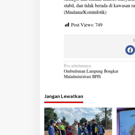
stabil, dan tidak berada di kawasan
(Maulana/Kominfotik)
Post Views:
749
I
N
Pos sebelumnya
Ombudsman Lampung Bongkar
a
Maladministrasi BPJS
v
i
Jangan Lewatkan
g
a
s
i
p