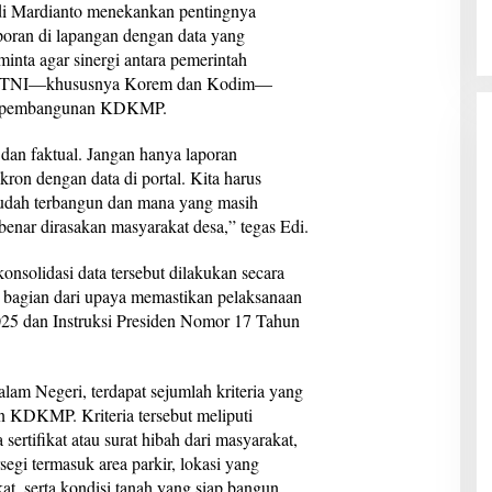
Edi Mardianto menekankan pentingnya
aporan di lapangan dengan data yang
minta agar sinergi antara pemerintah
jaran TNI—khususnya Korem dan Kodim—
asi pembangunan KDKMP.
dan faktual. Jangan hanya laporan
nkron dengan data di portal. Kita harus
sudah terbangun dan mana yang masih
nar dirasakan masyarakat desa,” tegas Edi.
solidasi data tersebut dilakukan secara
 bagian dari upaya memastikan pelaksanaan
025 dan Instruksi Presiden Nomor 17 Tahun
am Negeri, terdapat sejumlah kriteria yang
n KDKMP. Kriteria tersebut meliputi
sertifikat atau surat hibah dari masyarakat,
egi termasuk area parkir, lokasi yang
at, serta kondisi tanah yang siap bangun,