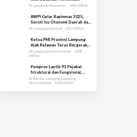
Muhammad Ali sebagai Bupati
Di Lampung, Pesawaran
1446 Dilihat
dan Wakil Bupati Pesawaran
Periode 2025-2030
AWPI Gelar Rapimnas 2025,
Soroti Isu Otonomi Daerah dan
Indonesia Emas 2045
Di Lampung, Nasional
1317 Dilihat
Ketua PMI Provinsi Lampung
Ajak Relawan Terus Bergerak
dalam Misi Kemanusiaan
Di Lampung, Pemerintahan
1238
Dilihat
Pemprov Lantik 93 Pejabat
Struktural dan Fungsional,
Empat di Disdikbud Lampung
Di Bandar Lampung, Lampung,
Pemerintahan
1152 Dilihat