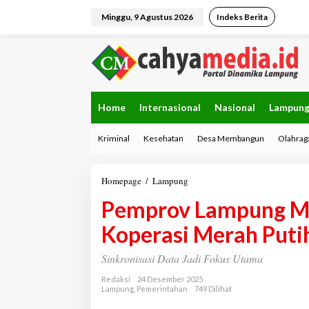
L
e
Minggu, 9 Agustus 2026
Indeks Berita
w
a
t
i
k
e
k
Home
Internasional
Nasional
Lampun
o
n
Kriminal
Kesehatan
Desa Membangun
Olahrag
t
e
n
Homepage
/
Lampung
P
e
Pemprov Lampung Ma
m
p
Koperasi Merah Puti
r
o
v
Sinkronisasi Data Jadi Fokus Utama
L
a
Redaksi
24 Desember 2025
Lampung
,
Pemerintahan
749 Dilihat
m
p