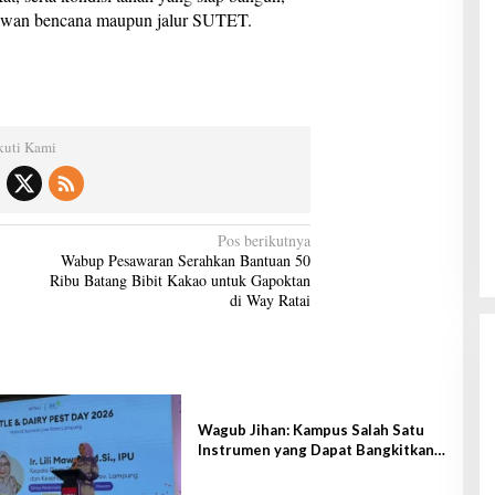
 rawan bencana maupun jalur SUTET.
kuti Kami
Pos berikutnya
Wabup Pesawaran Serahkan Bantuan 50
Ribu Batang Bibit Kakao untuk Gapoktan
Gubernur Mirza Hadiri Musda VI
di Way Ratai
Demokrat Lampung
Di Lampung, Pemerintahan, Politik
|
28 Juni 2026
Wagub Jihan: Kampus Salah Satu
Instrumen yang Dapat Bangkitkan
IPM di Lampung