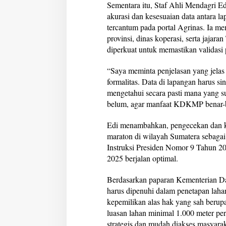
Sementara itu, Staf Ahli Mendagri 
akurasi dan kesesuaian data antara l
tercantum pada portal Agrinas. Ia me
provinsi, dinas koperasi, serta ja
diperkuat untuk memastikan valid
“Saya meminta penjelasan yang jelas 
formalitas. Data di lapangan harus si
mengetahui secara pasti mana yang 
belum, agar manfaat KDKMP benar-be
Edi menambahkan, pengecekan dan kon
maraton di wilayah Sumatera sebagai
Instruksi Presiden Nomor 9 Tahun 2
2025 berjalan optimal.
Berdasarkan paparan Kementerian Dal
harus dipenuhi dalam penetapan laha
kepemilikan alas hak yang sah berupa 
luasan lahan minimal 1.000 meter pers
strategis dan mudah diakses masyarak