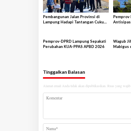
o
s
Pembangunan Jalan Provinsi di
Pemprov 
Lampung Hadapi Tantangan Cukup
Antisipas
Besar
Peternak
Pemprov-DPRD Lampung Sepakati
Wagub Ji
Perubahan KUA-PPAS APBD 2026
Mabigus 
Raden In
Tinggalkan Balasan
Alamat email Anda tidak akan dipublikasikan.
Ruas yang wajib