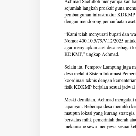
Achmad Saefulloh menyampaikan b
sejumlah langkah proaktif guna mema
pembangunan infrastruktur KDKMP di
dengan mendorong pemanfaatan aset 
“Kami telah menyurati bupati dan wa
Nomor 400.10.5/79/V.12/2025 untuk 
agar menyiapkan aset desa sebagai l
KDKMP,” ungkap Achmad.
Selain itu, Pemprov Lampung juga me
desa melalui Sistem Informasi Pemer
koordinasi teknis dengan kementeria
fisik KDKMP berjalan sesuai jadwal 
Meski demikian, Achmad mengakui ma
lapangan. Beberapa desa memiliki kete
maupun lokasi yang kurang strategis. 
berstatus milik pemerintah daerah a
mekanisme sewa-menyewa sesuai ket