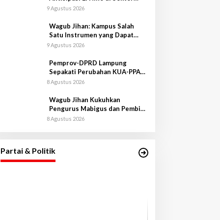
Peternakan
9 Agustus 2026
Wagub Jihan: Kampus Salah
Satu Instrumen yang Dapat
Bangkitkan IPM di Lampung
9 Agustus 2026
Pemprov-DPRD Lampung
Sepakati Perubahan KUA-PPAS
APBD 2026
8 Agustus 2026
Wagub Jihan Kukuhkan
Pengurus Mabigus dan Pembina
Gudep UIN Raden Intan
8 Agustus 2026
Gubernur Mirza Hadiri Pelantikan
Pengurus DPW, DPD, dan DPC PAN
se-Provinsi Lampung
Di Lampung, Pemerintahan, Politik
|
3 Mei 2026
Partai & Politik
Gubernur Mirza 
Pembangunan La