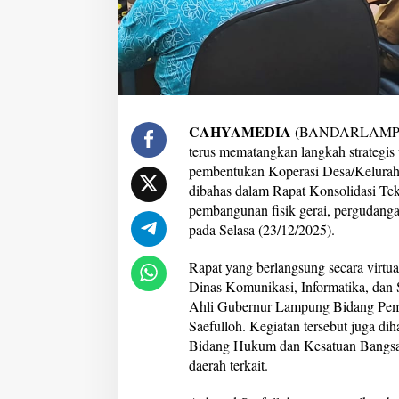
a
n
K
o
p
e
r
a
CAHYAMEDIA
(BANDARLAMPUNG
s
terus mematangkan langkah strategi
i
pembentukan Koperasi Desa/Kelura
M
dibahas dalam Rapat Konsolidasi Te
e
r
pembangunan fisik gerai, pergudan
a
pada Selasa (23/12/2025).
h
P
Rapat yang berlangsung secara virtu
u
Dinas Komunikasi, Informatika, dan S
t
i
Ahli Gubernur Lampung Bidang Peme
h
Saefulloh. Kegiatan tersebut juga di
Bidang Hukum dan Kesatuan Bangsa, 
daerah terkait.