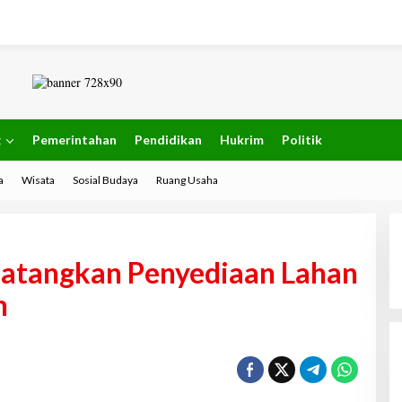
g
Pemerintahan
Pendidikan
Hukrim
Politik
a
Wisata
Sosial Budaya
Ruang Usaha
tangkan Penyediaan Lahan
h