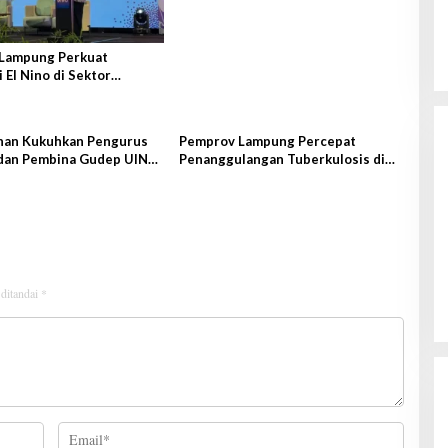
Lampung Perkuat
Kanwil Ditjenpas Lampung Siapkan
i El Nino di Sektor
Penerapan Pidana Kerja Sosial
an
Di Hukrim, Lampung, Pemerintahan
|
7 Agustus
2026
han Kukuhkan Pengurus
Pemprov Lampung Percepat
dan Pembina Gudep UIN
Penanggulangan Tuberkulosis di
tan
Tanggamus
 ditandai
*