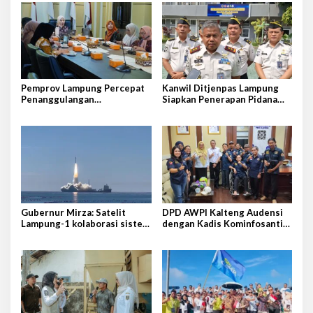
Pemprov Lampung Percepat
Kanwil Ditjenpas Lampung
Penanggulangan
Siapkan Penerapan Pidana
Tuberkulosis di Tanggamus
Kerja Sosial
Gubernur Mirza: Satelit
DPD AWPI Kalteng Audensi
Lampung-1 kolaborasi sister
dengan Kadis Kominfosantik
province Shandong-Lampung
Provkalteng Sampaikan
Rencana Kongnas II AWPI se-
Indonesia