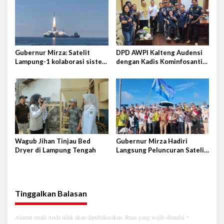
Gubernur Mirza: Satelit
DPD AWPI Kalteng Audensi
Lampung-1 kolaborasi sister
dengan Kadis Kominfosantik
province Shandong-Lampung
Provkalteng Sampaikan
Rencana Kongnas II AWPI se-
Indonesia
Wagub Jihan Tinjau Bed
Gubernur Mirza Hadiri
Dryer di Lampung Tengah
Langsung Peluncuran Satelit
Lampung-1 di Shandong,
Tiongkok Timur
Tinggalkan Balasan
Alamat email Anda tidak akan dipublikasikan.
Ruas yang wajib ditandai
*