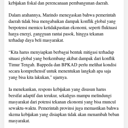
a
kebijakan fiskal dan perencanaan pembangunan daerah.
m
p
Dalam arahannya, Marindo menegaskan bahwa pemerintah
a
daerah tidak bisa mengabaikan dampak konflik global yang
k
berpotensi memicu ketidakpastian ekonomi, seperti fluktuasi
K
o
harga energi, gangguan rantai pasok, hingga tekanan
n
terhadap daya beli masyarakat.
f
l
“Kita harus menyiapkan berbagai bentuk mitigasi terhadap
i
situasi global yang berkembang akibat dampak dari konflik
k
G
Timur Tengah. Bappeda dan BPKAD perlu melihat kondisi
l
secara komprehensif untuk menentukan langkah apa saja
o
yang bisa kita lakukan,” ujarnya.
b
a
Ia menekankan, respons kebijakan yang disusun harus
l
bersifat adaptif dan terukur, sekaligus mampu melindungi
masyarakat dari potensi tekanan ekonomi yang bisa muncul
sewaktu-waktu. Pemerintah provinsi juga memastikan bahwa
skema kebijakan yang disiapkan tidak akan menambah beban
masyarakat.