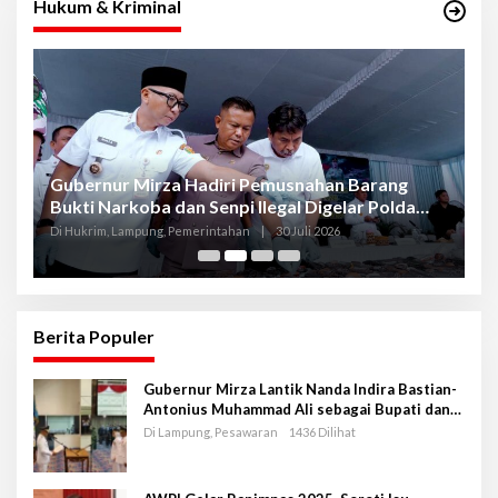
Hukum & Kriminal
Gubernur Mirza Hadiri Pemusnahan Barang
Se
Bukti Narkoba dan Senpi Ilegal Digelar Polda
P
Lampung
L
Di Hukrim, Lampung, Pemerintahan
|
30 Juli 2026
Di
Berita Populer
Gubernur Mirza Lantik Nanda Indira Bastian-
Antonius Muhammad Ali sebagai Bupati dan
Wakil Bupati Pesawaran Periode 2025-2030
Di Lampung, Pesawaran
1436 Dilihat