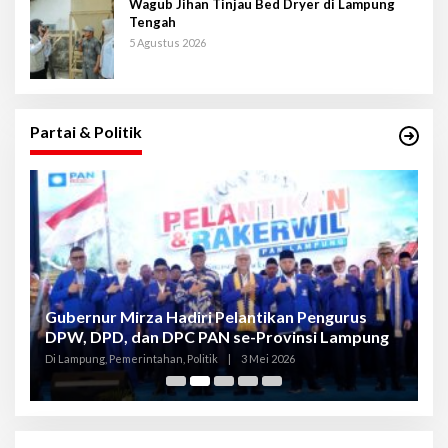
Wagub Jihan Tinjau Bed Dryer di Lampung
Tengah
5 Agustus 2026
Partai & Politik
Gubernur Mirza Hadiri Pelantikan Pengurus
Gu
DPW, DPD, dan DPC PAN se-Provinsi Lampung
L
K
Di Lampung, Pemerintahan, Politik
|
3 Mei 2026
Di