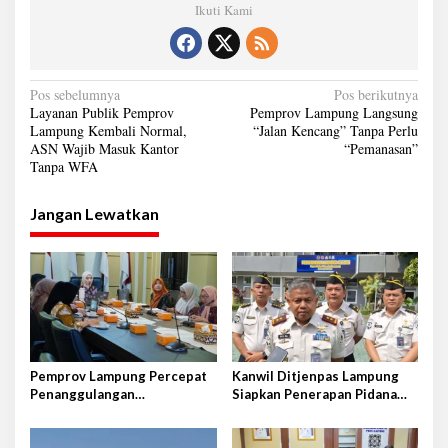
Ikuti Kami
N
Pos sebelumnya
Pos berikutnya
Layanan Publik Pemprov
Pemprov Lampung Langsung
a
Lampung Kembali Normal,
“Jalan Kencang” Tanpa Perlu
ASN Wajib Masuk Kantor
“Pemanasan”
v
Tanpa WFA
i
g
Jangan Lewatkan
a
s
i
p
o
s
Pemprov Lampung Percepat
Kanwil Ditjenpas Lampung
Penanggulangan
Siapkan Penerapan Pidana
Tuberkulosis di Tanggamus
Kerja Sosial