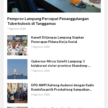
Pemprov Lampung Percepat Penanggulangan
Tuberkulosis di Tanggamus
7 Agustus 2026
Kanwil Ditjenpas Lampung Siapkan
Penerapan Pidana Kerja Sosial
7 Agustus 2026
Gubernur Mirza: Satelit Lampung-1
kolaborasi sister province Shandong-
Lampung
7 Agustus 2026
DPD AWPI Kalteng Audensi dengan Kadis
Kominfosantik Provkalteng Sampaikan
Rencana Kongnas II AWPI se-Indonesia
6 Agustus 2026