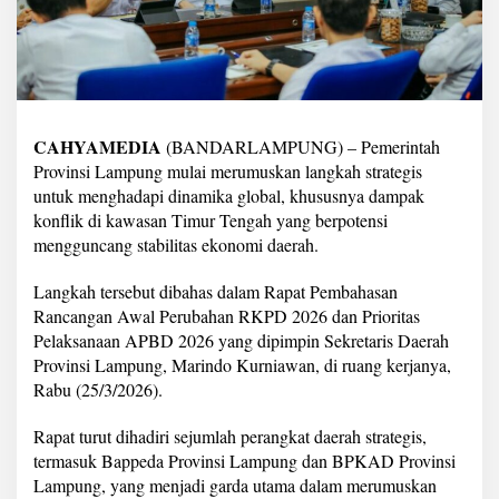
i
a
p
k
a
n
S
CAHYAMEDIA
(BANDARLAMPUNG) – Pemerintah
k
e
Provinsi Lampung mulai merumuskan langkah strategis
n
untuk menghadapi dinamika global, khususnya dampak
a
konflik di kawasan Timur Tengah yang berpotensi
r
mengguncang stabilitas ekonomi daerah.
i
o
A
Langkah tersebut dibahas dalam Rapat Pembahasan
n
Rancangan Awal Perubahan RKPD 2026 dan Prioritas
t
Pelaksanaan APBD 2026 yang dipimpin Sekretaris Daerah
i
Provinsi Lampung, Marindo Kurniawan, di ruang kerjanya,
s
i
Rabu (25/3/2026).
p
a
Rapat turut dihadiri sejumlah perangkat daerah strategis,
s
termasuk Bappeda Provinsi Lampung dan BPKAD Provinsi
i
Lampung, yang menjadi garda utama dalam merumuskan
D