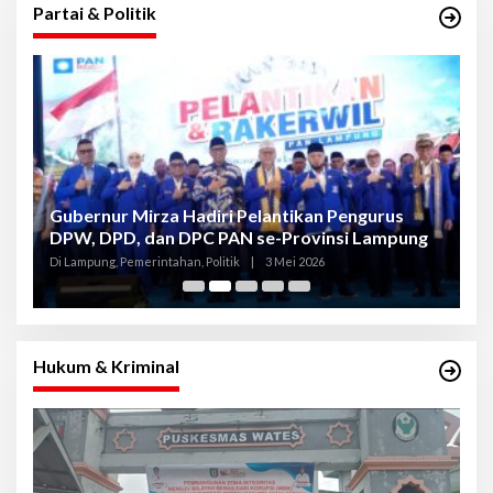
Partai & Politik
Gubernur Mirza Hadiri Pelantikan Pengurus
Gu
DPW, DPD, dan DPC PAN se-Provinsi Lampung
L
K
Di Lampung, Pemerintahan, Politik
|
3 Mei 2026
Di
Hukum & Kriminal