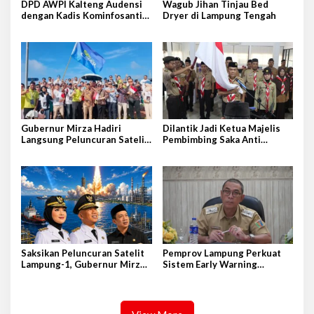
DPD AWPI Kalteng Audensi
Wagub Jihan Tinjau Bed
dengan Kadis Kominfosantik
Dryer di Lampung Tengah
Provkalteng Sampaikan
Rencana Kongnas II AWPI se-
Indonesia
Gubernur Mirza Hadiri
Dilantik Jadi Ketua Majelis
Langsung Peluncuran Satelit
Pembimbing Saka Anti
Lampung-1 di Shandong,
Narkoba Kwarcab Lampung
Tiongkok Timur
Selatan, Kepala BNNK
Pramuka Garda P4GN
Saksikan Peluncuran Satelit
Pemprov Lampung Perkuat
Lampung-1, Gubernur Mirza
Sistem Early Warning
Terbang ke Shandong-China
Pengendalian Inflasi