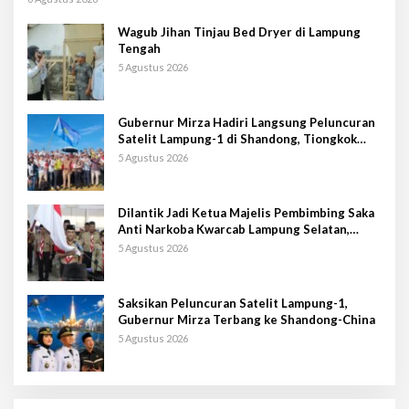
Wagub Jihan Tinjau Bed Dryer di Lampung
Tengah
5 Agustus 2026
Gubernur Mirza Hadiri Langsung Peluncuran
Satelit Lampung-1 di Shandong, Tiongkok
Timur
5 Agustus 2026
Dilantik Jadi Ketua Majelis Pembimbing Saka
Anti Narkoba Kwarcab Lampung Selatan,
Kepala BNNK Pramuka Garda P4GN
5 Agustus 2026
Saksikan Peluncuran Satelit Lampung-1,
Gubernur Mirza Terbang ke Shandong-China
5 Agustus 2026