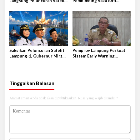
Langsung Peluncuran Satelit
Pembimbing Saka Anti
Lampung-1 di Shandong,
Narkoba Kwarcab Lampung
Tiongkok Timur
Selatan, Kepala BNNK
Pramuka Garda P4GN
Saksikan Peluncuran Satelit
Pemprov Lampung Perkuat
Lampung-1, Gubernur Mirza
Sistem Early Warning
Terbang ke Shandong-China
Pengendalian Inflasi
Tinggalkan Balasan
Alamat email Anda tidak akan dipublikasikan.
Ruas yang wajib ditandai
*