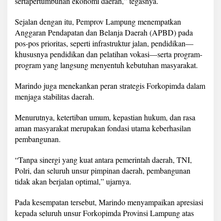
sertapertumbuhan ekonomi daerah,” tegasnya.
a
n
Sejalan dengan itu, Pemprov Lampung menempatkan
N
Anggaran Pendapatan dan Belanja Daerah (APBD) pada
e
g
pos-pos prioritas, seperti infrastruktur jalan, pendidikan—
a
khususnya pendidikan dan pelatihan vokasi—serta program-
r
program yang langsung menyentuh kebutuhan masyarakat.
a
d
Marindo juga menekankan peran strategis Forkopimda dalam
i
T
menjaga stabilitas daerah.
e
n
Menurutnya, ketertiban umum, kepastian hukum, dan rasa
g
aman masyarakat merupakan fondasi utama keberhasilan
a
pembangunan.
h
M
a
“Tanpa sinergi yang kuat antara pemerintah daerah, TNI,
s
Polri, dan seluruh unsur pimpinan daerah, pembangunan
y
tidak akan berjalan optimal,” ujarnya.
a
r
Pada kesempatan tersebut, Marindo menyampaikan apresiasi
a
k
kepada seluruh unsur Forkopimda Provinsi Lampung atas
a