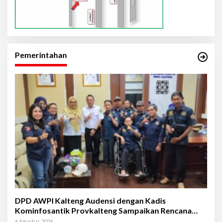
Pemerintahan
DPD AWPI Kalteng Audensi dengan Kadis
Kominfosantik Provkalteng Sampaikan Rencana
Kongnas II AWPI se-Indonesia
6 Agustus 2026