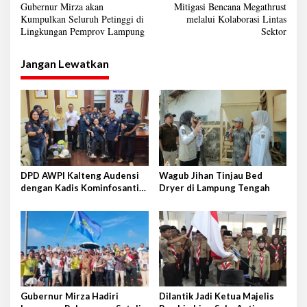
a
Gubernur Mirza akan
Mitigasi Bencana Megathrust
Kumpulkan Seluruh Petinggi di
melalui Kolaborasi Lintas
v
Lingkungan Pemprov Lampung
Sektor
i
g
Jangan Lewatkan
a
s
i
p
o
s
DPD AWPI Kalteng Audensi
Wagub Jihan Tinjau Bed
dengan Kadis Kominfosantik
Dryer di Lampung Tengah
Provkalteng Sampaikan
Rencana Kongnas II AWPI se-
Indonesia
Gubernur Mirza Hadiri
Dilantik Jadi Ketua Majelis