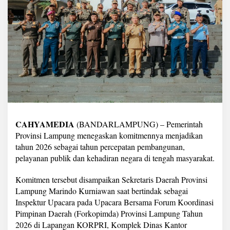
e
g
a
s
k
a
n
T
a
h
u
n
2
CAHYAMEDIA
(BANDARLAMPUNG) – Pemerintah
0
2
Provinsi Lampung menegaskan komitmennya menjadikan
6
tahun 2026 sebagai tahun percepatan pembangunan,
s
pelayanan publik dan kehadiran negara di tengah masyarakat.
e
b
Komitmen tersebut disampaikan Sekretaris Daerah Provinsi
a
g
Lampung Marindo Kurniawan saat bertindak sebagai
a
Inspektur Upacara pada Upacara Bersama Forum Koordinasi
i
Pimpinan Daerah (Forkopimda) Provinsi Lampung Tahun
T
2026 di Lapangan KORPRI, Komplek Dinas Kantor
a