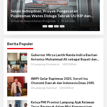
Selain Indisipliner, Proyek Pengecatan
P
Puskesmas Wates Diduga Tabrak UU KIP dan
P
Libatkan Oknum Kadis
S
Di Hukrim, Pemerintahan, Pringsewu
|
25 Juli 2026
Di
Berita Populer
Gubernur Mirza Lantik Nanda Indira Bastian-
Antonius Muhammad Ali sebagai Bupati dan
Wakil Bupati Pesawaran Periode 2025-2030
Di Lampung, Pesawaran
1433 Dilihat
AWPI Gelar Rapimnas 2025, Soroti Isu
Otonomi Daerah dan Indonesia Emas 2045
Di Lampung, Nasional
1310 Dilihat
Ketua PMI Provinsi Lampung Ajak Relawan
Terus Bergerak dalam Misi Kemanusiaan