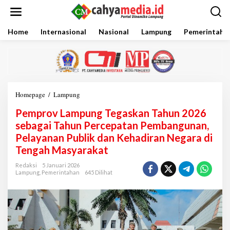
L
e
w
a
Home
Internasional
Nasional
Lampung
Pemerintaha
t
i
k
e
k
o
Homepage
/
Lampung
P
n
e
t
Pemprov Lampung Tegaskan Tahun 2026
m
e
p
sebagai Tahun Percepatan Pembangunan,
n
r
Pelayanan Publik dan Kehadiran Negara di
o
Tengah Masyarakat
v
L
Redaksi
5 Januari 2026
a
Lampung
,
Pemerintahan
645 Dilihat
m
p
u
n
g
T