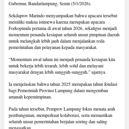
h
Gubernur, Bandarlampung, Senin (5/1/2026).
u
n
Sekdaprov Marindo menyampaikan bahwa upacara tersebut
P
memiliki makna istimewa karena merupakan upacara
e
Forkopimda pertama di awal tahun 2026, sekaligus menjadi
r
c
momentum penanda kesiapan seluruh unsur pimpinan daerah
e
untuk melangkah lebih jauh dalam menjalankan roda
p
pemerintahan dan pelayanan kepada masyarakat.
a
t
“Momentum awal tahun ini menjadi penanda kesiapan kita
a
n
untuk bekerja lebih terarah, lebih solid dan melayani
P
masyarakat dengan lebih sungguh-sungguh,” ujarnya.
e
m
Ia menjelaskan bahwa tahun 2025 merupakan tahun fondasi
b
bagi Pemerintah Provinsi Lampung dalam mengemban
a
n
amanah kepemimpinan.
g
u
Pada tahun tersebut, Pemprov Lampung fokus menata arah
n
pembangunan, memperkuat kolaborasi, serta memastikan
a
seluruh unsur pemerintahan berjalan seiring dan saling
n
,
menguatkan.