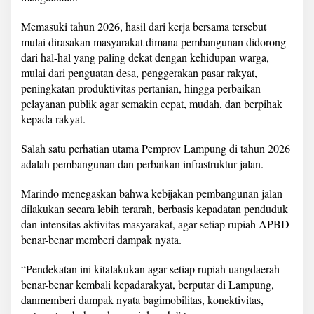
P
e
Memasuki tahun 2026, hasil dari kerja bersama tersebut
l
mulai dirasakan masyarakat dimana pembangunan didorong
a
dari hal-hal yang paling dekat dengan kehidupan warga,
y
a
mulai dari penguatan desa, penggerakan pasar rakyat,
n
peningkatan produktivitas pertanian, hingga perbaikan
a
pelayanan publik agar semakin cepat, mudah, dan berpihak
n
kepada rakyat.
P
u
b
Salah satu perhatian utama Pemprov Lampung di tahun 2026
l
adalah pembangunan dan perbaikan infrastruktur jalan.
i
k
Marindo menegaskan bahwa kebijakan pembangunan jalan
d
dilakukan secara lebih terarah, berbasis kepadatan penduduk
a
n
dan intensitas aktivitas masyarakat, agar setiap rupiah APBD
K
benar-benar memberi dampak nyata.
e
h
“Pendekatan ini kitalakukan agar setiap rupiah uangdaerah
a
benar-benar kembali kepadarakyat, berputar di Lampung,
d
i
danmemberi dampak nyata bagimobilitas, konektivitas,
r