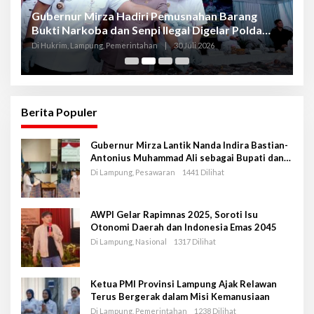
Gubernur Mirza Hadiri Pemusnahan Barang
Se
Bukti Narkoba dan Senpi Ilegal Digelar Polda
P
Lampung
L
Di Hukrim, Lampung, Pemerintahan
|
30 Juli 2026
Di
Berita Populer
Gubernur Mirza Lantik Nanda Indira Bastian-
Antonius Muhammad Ali sebagai Bupati dan
Wakil Bupati Pesawaran Periode 2025-2030
Di Lampung, Pesawaran
1441 Dilihat
AWPI Gelar Rapimnas 2025, Soroti Isu
Otonomi Daerah dan Indonesia Emas 2045
Di Lampung, Nasional
1317 Dilihat
Ketua PMI Provinsi Lampung Ajak Relawan
Terus Bergerak dalam Misi Kemanusiaan
Di Lampung, Pemerintahan
1238 Dilihat