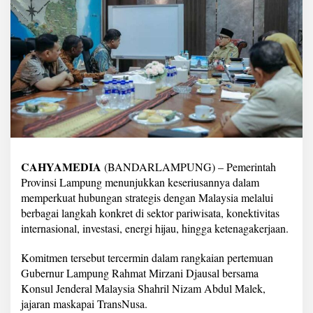
e
r
j
a
S
a
m
a
L
a
m
p
u
CAHYAMEDIA
(BANDARLAMPUNG) – Pemerintah
n
g
Provinsi Lampung menunjukkan keseriusannya dalam
–
memperkuat hubungan strategis dengan Malaysia melalui
M
berbagai langkah konkret di sektor pariwisata, konektivitas
a
internasional, investasi, energi hijau, hingga ketenagakerjaan.
l
a
y
Komitmen tersebut tercermin dalam rangkaian pertemuan
s
Gubernur Lampung Rahmat Mirzani Djausal bersama
i
Konsul Jenderal Malaysia Shahril Nizam Abdul Malek,
a
jajaran maskapai TransNusa.
d