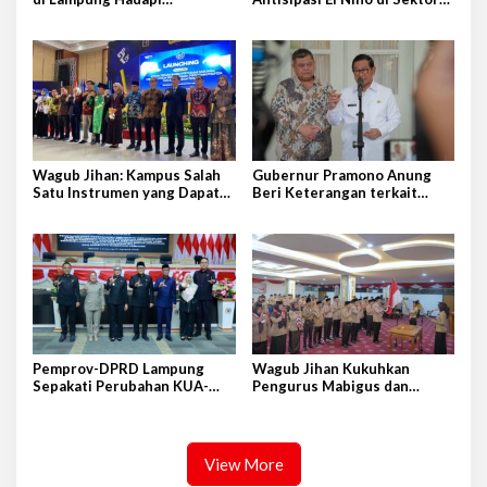
Tantangan Cukup Besar
Peternakan
Wagub Jihan: Kampus Salah
Gubernur Pramono Anung
Satu Instrumen yang Dapat
Beri Keterangan terkait
Bangkitkan IPM di Lampung
Peristiwa Kebakaran di
Gedung Bapenda DKI Jakarta
Pemprov-DPRD Lampung
Wagub Jihan Kukuhkan
Sepakati Perubahan KUA-
Pengurus Mabigus dan
PPAS APBD 2026
Pembina Gudep UIN Raden
Intan
View More