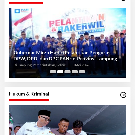
Gubernur Mirza Hadiri Pelantikan Pengurus
Gu
DPW, DPD, dan DPC PAN se-Provinsi Lampung
L
K
Di Lampung, Pemerintahan, Politik
|
3 Mei 2026
Di
Hukum & Kriminal