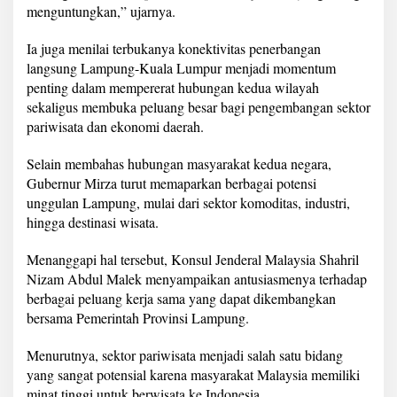
a
menguntungkan,” ujarnya.
n
I
Ia juga menilai terbukanya konektivitas penerbangan
n
langsung Lampung-Kuala Lumpur menjadi momentum
v
penting dalam mempererat hubungan kedua wilayah
e
s
sekaligus membuka peluang besar bagi pengembangan sektor
t
pariwisata dan ekonomi daerah.
a
s
Selain membahas hubungan masyarakat kedua negara,
i
Gubernur Mirza turut memaparkan berbagai potensi
unggulan Lampung, mulai dari sektor komoditas, industri,
hingga destinasi wisata.
Menanggapi hal tersebut, Konsul Jenderal Malaysia Shahril
Nizam Abdul Malek menyampaikan antusiasmenya terhadap
berbagai peluang kerja sama yang dapat dikembangkan
bersama Pemerintah Provinsi Lampung.
Menurutnya, sektor pariwisata menjadi salah satu bidang
yang sangat potensial karena masyarakat Malaysia memiliki
minat tinggi untuk berwisata ke Indonesia.