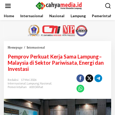
L
e
w
a
Home
Internasional
Nasional
Lampung
Pemerintaha
t
i
k
e
k
o
Homepage
/
Internasional
P
n
e
t
Pemprov Perkuat Kerja Sama Lampung–
m
e
p
Malaysia di Sektor Pariwisata, Energi dan
n
r
Investasi
o
v
P
Redaksi
17 Mei 2026
Internasional
,
Lampung
,
Nasional
,
e
Pemerintahan
603 Dilihat
r
k
u
a
t
K