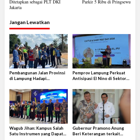
Ditetapkan sebagai PLT DKI
Parkir 5 Ribu di Pringsewu
v
Jakarta
i
g
Jangan Lewatkan
a
s
i
p
o
s
Pembangunan Jalan Provinsi
Pemprov Lampung Perkuat
di Lampung Hadapi
Antisipasi El Nino di Sektor
Tantangan Cukup Besar
Peternakan
Wagub Jihan: Kampus Salah
Gubernur Pramono Anung
Satu Instrumen yang Dapat
Beri Keterangan terkait
Bangkitkan IPM di Lampung
Peristiwa Kebakaran di