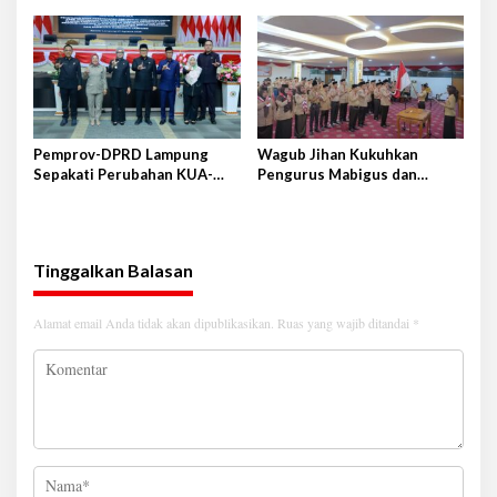
Gedung Bapenda DKI Jakarta
Pemprov-DPRD Lampung
Wagub Jihan Kukuhkan
Sepakati Perubahan KUA-
Pengurus Mabigus dan
PPAS APBD 2026
Pembina Gudep UIN Raden
Intan
Tinggalkan Balasan
Alamat email Anda tidak akan dipublikasikan.
Ruas yang wajib ditandai
*