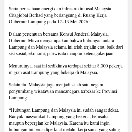
i
S
Serta perusahaan energi dan infrastruktur asal Malaysia
e
Citaglobal Berhad yang berlangsung di Ruang Kerja
k
Gubernur Lampung pada 12–13 Mei 2026.
t
o
Dalam pertemuan bersama Konsul Jenderal Malaysia,
r
P
Gubernur Mirza menyampaikan bahwa hubungan antara
a
Lampung dan Malaysia selama ini telah terjalin erat, baik dari
r
sisi sosial, ekonomi, pariwisata maupun ketenagakerjaan.
i
w
Menurutnya, saat ini sedikitnya terdapat sekitar 8.000 pekerja
i
s
migran asal Lampung yang bekerja di Malaysia.
a
t
Selain itu, Malaysia juga menjadi salah satu negara
a
penyumbang wisatawan mancanegara terbesar ke Provinsi
,
Lampung.
E
n
e
“Hubungan Lampung dan Malaysia ini sudah sangat dekat.
r
Banyak masyarakat Lampung yang bekerja, berusaha,
g
maupun bepergian ke Malaysia. Karena itu kami ingin
i
hubungan ini terus diperkuat melalui kerja sama yang saling
d