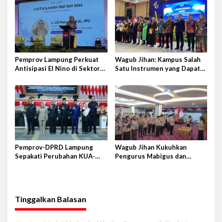
Pemprov Lampung Perkuat
Wagub Jihan: Kampus Salah
Antisipasi El Nino di Sektor
Satu Instrumen yang Dapat
Peternakan
Bangkitkan IPM di Lampung
Pemprov-DPRD Lampung
Wagub Jihan Kukuhkan
Sepakati Perubahan KUA-
Pengurus Mabigus dan
PPAS APBD 2026
Pembina Gudep UIN Raden
Intan
Tinggalkan Balasan