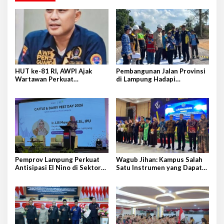
HUT ke-81 RI, AWPI Ajak
Pembangunan Jalan Provinsi
Wartawan Perkuat
di Lampung Hadapi
Profesionalisme dan
Tantangan Cukup Besar
Persatuan Bangsa
Pemprov Lampung Perkuat
Wagub Jihan: Kampus Salah
Antisipasi El Nino di Sektor
Satu Instrumen yang Dapat
Peternakan
Bangkitkan IPM di Lampung