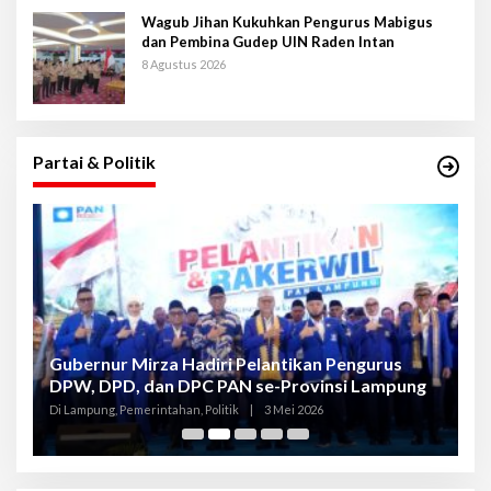
Wagub Jihan Kukuhkan Pengurus Mabigus
dan Pembina Gudep UIN Raden Intan
8 Agustus 2026
Partai & Politik
Gubernur Mirza Hadiri Pelantikan Pengurus
Gu
DPW, DPD, dan DPC PAN se-Provinsi Lampung
L
K
Di Lampung, Pemerintahan, Politik
|
3 Mei 2026
Di