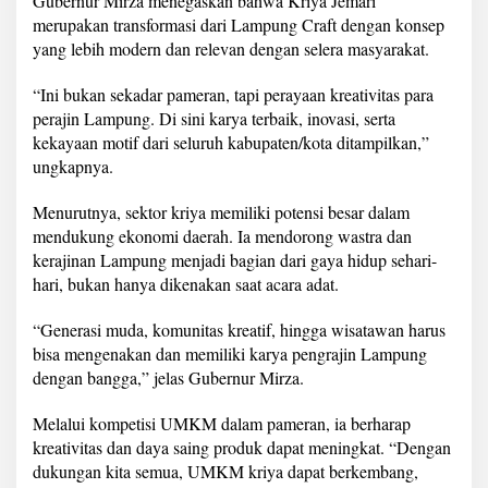
Gubernur Mirza menegaskan bahwa Kriya Jemari
i
merupakan transformasi dari Lampung Craft dengan konsep
2
yang lebih modern dan relevan dengan selera masyarakat.
0
2
5
“Ini bukan sekadar pameran, tapi perayaan kreativitas para
perajin Lampung. Di sini karya terbaik, inovasi, serta
kekayaan motif dari seluruh kabupaten/kota ditampilkan,”
ungkapnya.
Menurutnya, sektor kriya memiliki potensi besar dalam
mendukung ekonomi daerah. Ia mendorong wastra dan
kerajinan Lampung menjadi bagian dari gaya hidup sehari-
hari, bukan hanya dikenakan saat acara adat.
“Generasi muda, komunitas kreatif, hingga wisatawan harus
bisa mengenakan dan memiliki karya pengrajin Lampung
dengan bangga,” jelas Gubernur Mirza.
Melalui kompetisi UMKM dalam pameran, ia berharap
kreativitas dan daya saing produk dapat meningkat. “Dengan
dukungan kita semua, UMKM kriya dapat berkembang,