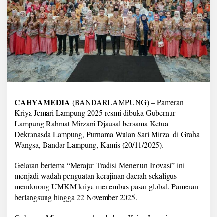
i
r
z
a
B
u
k
a
P
a
m
e
CAHYAMEDIA
(BANDARLAMPUNG) – Pameran
r
Kriya Jemari Lampung 2025 resmi dibuka Gubernur
a
Lampung Rahmat Mirzani Djausal bersama Ketua
n
Dekranasda Lampung, Purnama Wulan Sari Mirza, di Graha
K
r
Wangsa, Bandar Lampung, Kamis (20/11/2025).
i
y
Gelaran bertema “Merajut Tradisi Menenun Inovasi” ini
a
menjadi wadah penguatan kerajinan daerah sekaligus
J
mendorong UMKM kriya menembus pasar global. Pameran
e
m
berlangsung hingga 22 November 2025.
a
r