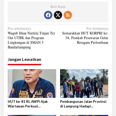
Ikuti Kami
N
Pos sebelumnya
Pos berikutnya
Wagub Jihan Nurlela Tinjau Try
Semarakkan HUT KORPRI ke-
a
Out UTBK dan Program
54, Pemkab Pesawaran Gelar
Lingkungan di SMAN 5
Beragam Perlombaan
v
Bandarlampung
i
g
Jangan Lewatkan
a
s
i
p
o
s
HUT ke-81 RI, AWPI Ajak
Pembangunan Jalan Provinsi
Wartawan Perkuat
di Lampung Hadapi
Profesionalisme dan
Tantangan Cukup Besar
Persatuan Bangsa