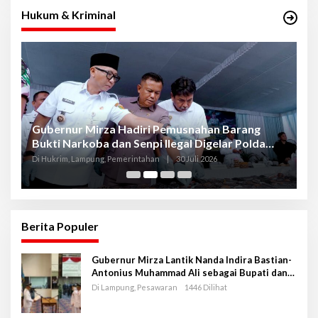
Hukum & Kriminal
Gubernur Mirza Hadiri Pemusnahan Barang
Se
Bukti Narkoba dan Senpi Ilegal Digelar Polda
P
Lampung
L
Di Hukrim, Lampung, Pemerintahan
|
30 Juli 2026
Di
Berita Populer
Gubernur Mirza Lantik Nanda Indira Bastian-
Antonius Muhammad Ali sebagai Bupati dan
Wakil Bupati Pesawaran Periode 2025-2030
Di Lampung, Pesawaran
1446 Dilihat