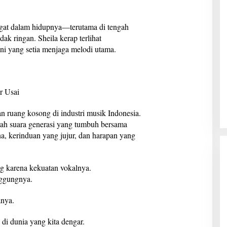
ngat dalam hidupnya—terutama di tengah
ak ringan. Sheila kerap terlihat
i yang setia menjaga melodi utama.
r Usai
 ruang kosong di industri musik Indonesia.
lah suara generasi yang tumbuh bersama
Gubernur Mirza Hadiri Musda VI
Demokrat Lampung
na, kerinduan yang jujur, dan harapan yang
Di Lampung, Pemerintahan, Politik
|
28 Juni 2026
 karena kekuatan vokalnya.
nggungnya.
anya.
 di dunia yang kita dengar.