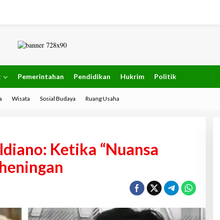
g
Pemerintahan
Pendidikan
Hukrim
Politik
a
Wisata
Sosial Budaya
Ruang Usaha
Aldiano: Ketika “Nuansa
eheningan