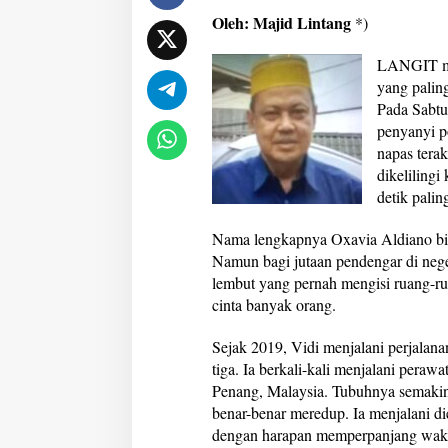
s
Oleh: Majid Lintang
*)
a
B
LANGIT mus
e
yang paling
n
i
Pada Sabtu
n
penyanyi p
g
napas terak
”
dikeliling
P
u
detik pali
l
a
Nama lengkapnya Oxavia Aldiano bi
n
Namun bagi jutaan pendengar di nege
g
lembut yang pernah mengisi ruang-ru
k
e
cinta banyak orang.
K
e
Sejak 2019, Vidi menjalani perjalan
h
tiga. Ia berkali-kali menjalani perawa
e
Penang, Malaysia. Tubuhnya semakin
n
i
benar-benar meredup. Ia menjalani d
n
dengan harapan memperpanjang wakt
g