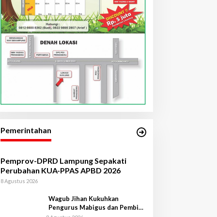
Pemerintahan
Pemprov-DPRD Lampung Sepakati
Perubahan KUA-PPAS APBD 2026
8 Agustus 2026
Wagub Jihan Kukuhkan
Pengurus Mabigus dan Pembina
Gudep UIN Raden Intan