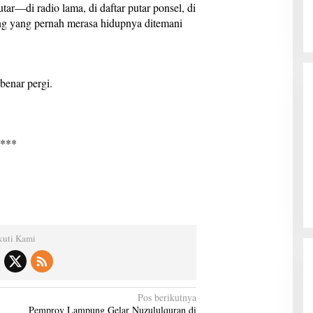
ar—di radio lama, di daftar putar ponsel, di
rang yang pernah merasa hidupnya ditemani
Kanwil Ditjenpas Lampung Siapkan
Penerapan Pidana Kerja Sosial
Di Hukrim, Lampung, Pemerintahan
|
7 Agustus
2026
benar pergi.
 ***
kuti Kami
Pos berikutnya
Pemprov Lampung Gelar Nuzululquran di