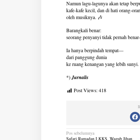
Namun lagu-lagunya akan tetap berput
kafe-kafe kecil, dan di hati orang-o
oleh musiknya. 🎶
Barangkali benar:
seorang penyanyi tidak pernah benar-
Ia hanya berpindah tempat—
dari panggung dunia
ke ruang kenangan yang lebih sunyi.
*)
Jurnalis
Post Views:
418
I
N
Pos sebelumnya
Safari Ramadan LKKS, Wagub Jihan