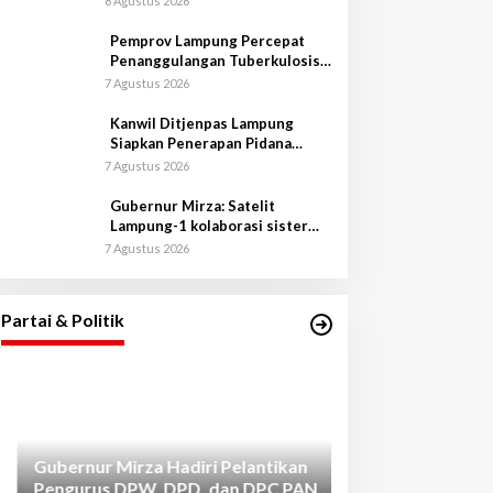
8 Agustus 2026
Pemprov Lampung Percepat
Penanggulangan Tuberkulosis
di Tanggamus
7 Agustus 2026
Kanwil Ditjenpas Lampung
Siapkan Penerapan Pidana
Kerja Sosial
7 Agustus 2026
Gubernur Mirza: Satelit
Lampung-1 kolaborasi sister
province Shandong-Lampung
7 Agustus 2026
Gubernur Mirza Hadiri Pelantikan
Pengurus DPW, DPD, dan DPC PAN
se-Provinsi Lampung
Di Lampung, Pemerintahan, Politik
|
3 Mei 2026
Partai & Politik
Gubernur Mirza 
Pembangunan La