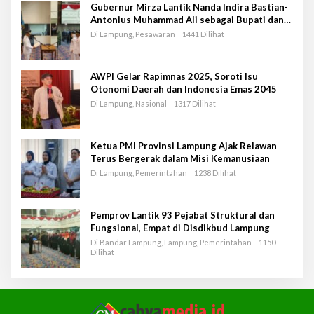
Gubernur Mirza Lantik Nanda Indira Bastian-
Antonius Muhammad Ali sebagai Bupati dan
Wakil Bupati Pesawaran Periode 2025-2030
Di Lampung, Pesawaran
1441 Dilihat
AWPI Gelar Rapimnas 2025, Soroti Isu
Otonomi Daerah dan Indonesia Emas 2045
Di Lampung, Nasional
1317 Dilihat
Ketua PMI Provinsi Lampung Ajak Relawan
Terus Bergerak dalam Misi Kemanusiaan
Di Lampung, Pemerintahan
1238 Dilihat
Pemprov Lantik 93 Pejabat Struktural dan
Fungsional, Empat di Disdikbud Lampung
Di Bandar Lampung, Lampung, Pemerintahan
1150
Dilihat