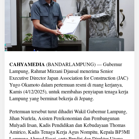
t
o
,
G
u
b
e
r
n
u
r
M
CAHYAMEDIA
(BANDARLAMPUNG) — Gubernur
i
Lampung, Rahmat Mirzani Djausal menerima Senior
r
Executive Director Japan Association for Construction (JAC)
z
Yugo Okamoto dalam pertemuan resmi di ruang kerjanya,
a
Kamis (4/12/2025), untuk membahas penyiapan tenaga kerja
B
a
Lampung yang berminat bekerja di Jepang.
h
a
Pertemuan tersebut turut dihadiri Wakil Gubernur Lampung,
s
Jihan Nurlela, Asisten Perekonomian dan Pembangunan
K
Mulyadi Irsan, Kadis Pendidikan dan Kebudayaan Thomas
e
r
Amirico, Kadis Tenaga Kerja Agus Nompitu, Kepala BP3MI
j
Lampung Ahmad Fauzi, serta Pendiri dan Direktur Utama