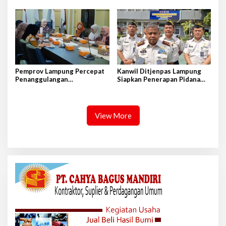
Intan
Penguatan Tupoksi Pers
Pemprov Lampung Percepat
Kanwil Ditjenpas Lampung
Penanggulangan
Siapkan Penerapan Pidana
Tuberkulosis di Tanggamus
Kerja Sosial
View More