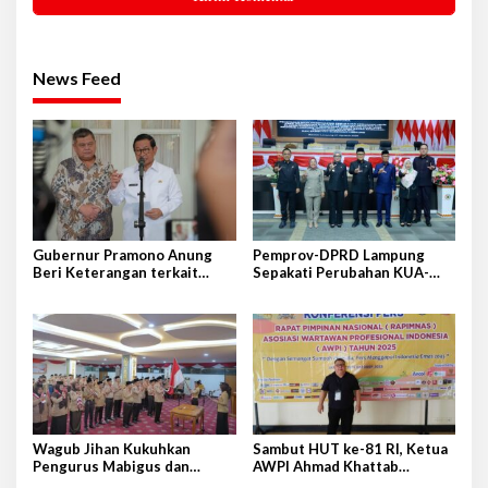
News Feed
Gubernur Pramono Anung
Pemprov-DPRD Lampung
Beri Keterangan terkait
Sepakati Perubahan KUA-
Peristiwa Kebakaran di
PPAS APBD 2026
Gedung Bapenda DKI Jakarta
Wagub Jihan Kukuhkan
Sambut HUT ke-81 RI, Ketua
Pengurus Mabigus dan
AWPI Ahmad Khattab
Pembina Gudep UIN Raden
Tegaskan Pentingnya