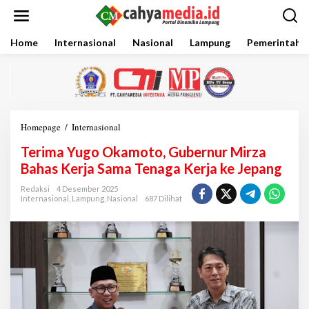
L
e
w
a
Home
Internasional
Nasional
Lampung
Pemerintaha
t
i
k
e
k
o
Homepage
/
Internasional
T
n
e
t
Terima Yugo Okamoto, Gubernur Mirza
r
e
i
Bahas Kerja Sama Tenaga Kerja ke Jepang
n
m
a
Redaksi
4 Desember 2025
Internasional
,
Lampung
,
Nasional
687 Dilihat
Y
u
g
o
O
k
a
m
o