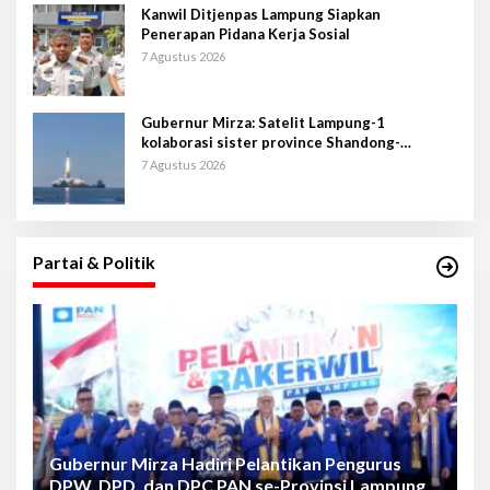
Kanwil Ditjenpas Lampung Siapkan
Penerapan Pidana Kerja Sosial
7 Agustus 2026
Gubernur Mirza: Satelit Lampung-1
kolaborasi sister province Shandong-
Lampung
7 Agustus 2026
Partai & Politik
Gubernur Mirza Hadiri Pelantikan Pengurus
Gu
DPW, DPD, dan DPC PAN se-Provinsi Lampung
L