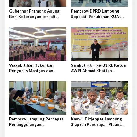
o
s
Gubernur Pramono Anung
Pemprov-DPRD Lampung
Beri Keterangan terkait
Sepakati Perubahan KUA-
Peristiwa Kebakaran di
PPAS APBD 2026
Gedung Bapenda DKI Jakarta
Wagub Jihan Kukuhkan
Sambut HUT ke-81 RI, Ketua
Pengurus Mabigus dan
AWPI Ahmad Khattab
Pembina Gudep UIN Raden
Tegaskan Pentingnya
Intan
Penguatan Tupoksi Pers
Pemprov Lampung Percepat
Kanwil Ditjenpas Lampung
Penanggulangan
Siapkan Penerapan Pidana
Tuberkulosis di Tanggamus
Kerja Sosial