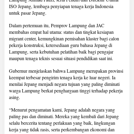
a
ISO Jepang, lembaga penyiapan tenaga kerja Indonesia
S
untuk pasar Jepang.
a
m
a
Dalam pertemuan itu, Pemprov Lampung dan JAC
T
membahas empat hal utama: status dan tingkat kesiapan
e
migrant center, kemungkinan pemisahan klaster bagi calon
n
pekerja konstruksi, ketersediaan guru bahasa Jepang di
a
g
Lampung, serta kebutuhan pelatihan baik bagi pengajar
a
maupun tenaga teknis sesuai situasi pendidikan saat ini.
K
e
Gubernur menjelaskan bahwa Lampung merupakan provinsi
r
keempat terbesar pengirim tenaga kerja ke luar negeri. Ia
j
a
menilai Jepang menjadi negara tujuan yang paling diminati
k
warga Lampung berkat penghargaan tinggi terhadap pekerja
e
asing.
J
e
“Menurut pengamatan kami, Jepang adalah negara yang
p
a
paling pas dan diminati. Mereka yang kembali dari Jepang
n
selalu bercerita tentang perlakuan yang baik, lingkungan
g
kerja yang tidak rasis, serta perkembangan ekonomi dan