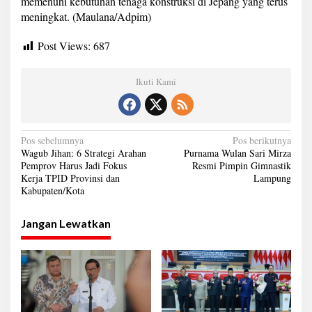
memenuhi kebutuhan tenaga konstruksi di Jepang yang terus
meningkat. (Maulana/Adpim)
Post Views:
687
Ikuti Kami
N
Pos sebelumnya
Pos berikutnya
Wagub Jihan: 6 Strategi Arahan
Purnama Wulan Sari Mirza
a
Pemprov Harus Jadi Fokus
Resmi Pimpin Gimnastik
Kerja TPID Provinsi dan
Lampung
v
Kabupaten/Kota
i
g
Jangan Lewatkan
a
s
i
p