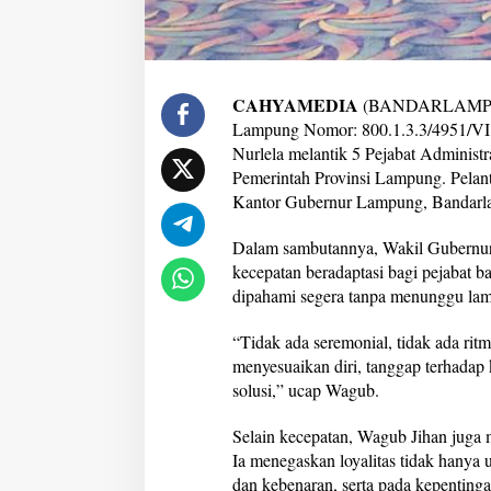
a
t
o
r
d
CAHYAMEDIA
(BANDARLAMPUNG
a
Lampung Nomor: 800.1.3.3/4951/VI
n
Nurlela melantik 5 Pejabat Administ
P
Pemerintah Provinsi Lampung. Pelant
e
n
Kantor Gubernur Lampung, Bandarla
g
a
Dalam sambutannya, Wakil Gubernur
w
kecepatan beradaptasi bagi pejabat b
a
dipahami segera tanpa menunggu lam
s
P
e
“Tidak ada seremonial, tidak ada rit
m
menyesuaikan diri, tanggap terhadap 
p
solusi,” ucap Wagub.
r
o
v
Selain kecepatan, Wagub Jihan juga 
L
Ia menegaskan loyalitas tidak hanya u
a
dan kebenaran, serta pada kepenting
m