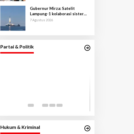
Gubernur Mirza: Satelit
Lampung-1 kolaborasi sister
province Shandong-Lampung
7 Agustus 2026
Gubernur Mirza Hadiri Pelantikan
Pengurus DPW, DPD, dan DPC PAN
se-Provinsi Lampung
Di Lampung, Pemerintahan, Politik
|
3 Mei 2026
Partai & Politik
Gubernur Mirza 
Pembangunan La
Dimulai dari Des
Di Lampung, Pemerintahan,
2026
Keberpihakan Nya
Gubernur Mirza Hadiri Pemusnahan
Barang Bukti Narkoba dan Senpi
Ilegal Digelar Polda Lampung
Di Hukrim, Lampung, Pemerintahan
|
30 Juli 2026
Hukum & Kriminal