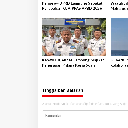
s
Pemprov-DPRD Lampung Sepakati
Wagub Ji
Perubahan KUA-PPAS APBD 2026
Mabigus 
Raden In
Kanwil Ditjenpas Lampung Siapkan
Gubernur 
Penerapan Pidana Kerja Sosial
kolaboras
Shandon
Tinggalkan Balasan
Alamat email Anda tidak akan dipublikasikan.
Ruas yang wajib