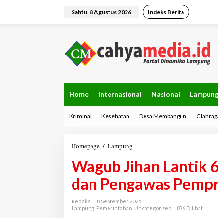
L
e
Sabtu, 8 Agustus 2026
Indeks Berita
w
a
t
i
k
e
k
o
n
Home
Internasional
Nasional
Lampun
t
e
Kriminal
Kesehatan
Desa Membangun
Olahrag
n
Homepage
/
Lampung
W
a
Wagub Jihan Lantik 
g
u
dan Pengawas Pemp
b
J
i
Redaksi
8 September 2025
h
Lampung
,
Pemerintahan
,
Uncategorized
876 Dilihat
a