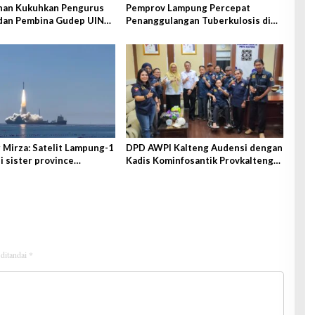
han Kukuhkan Pengurus
Pemprov Lampung Percepat
dan Pembina Gudep UIN
Penanggulangan Tuberkulosis di
tan
Tanggamus
Mirza: Satelit Lampung-1
DPD AWPI Kalteng Audensi dengan
i sister province
Kadis Kominfosantik Provkalteng
g-Lampung
Sampaikan Rencana Kongnas II
AWPI se-Indonesia
 ditandai
*