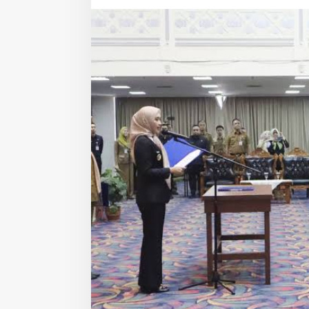
n
L
a
n
t
i
k
6
0
P
e
j
a
b
a
t
A
d
m
i
n
i
s
t
r