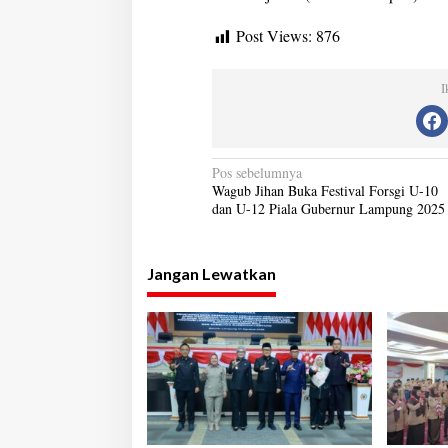
Post Views:
876
I
N
Pos sebelumnya
Wagub Jihan Buka Festival Forsgi U-10
a
dan U-12 Piala Gubernur Lampung 2025
v
i
Jangan Lewatkan
g
a
s
i
p
o