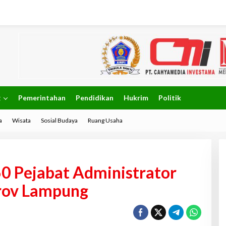
g
Pemerintahan
Pendidikan
Hukrim
Politik
a
Wisata
Sosial Budaya
Ruang Usaha
60 Pejabat Administrator
rov Lampung