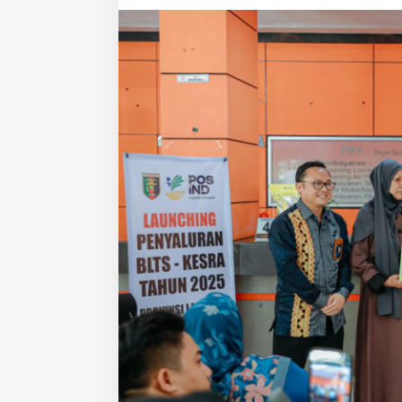
u
n
c
u
r
k
a
n
P
e
n
y
a
l
u
r
a
n
B
L
T
S
e
m
e