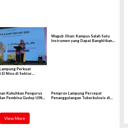
Wagub Jihan: Kampus Salah Satu
Instrumen yang Dapat Bangkitkan
IPM di Lampung
Lampung Perkuat
i El Nino di Sektor
an
han Kukuhkan Pengurus
Pemprov Lampung Percepat
dan Pembina Gudep UIN
Penanggulangan Tuberkulosis di
tan
Tanggamus
View More
Gubernur Mirza Hadiri Musda VI
Demokrat Lampung