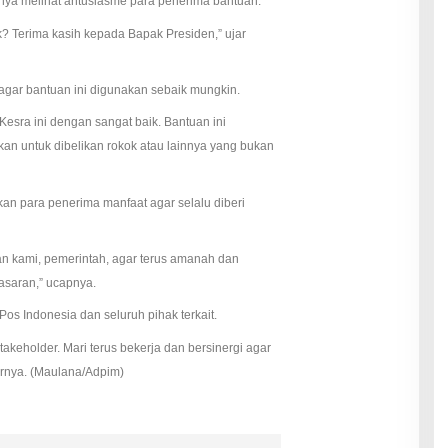
a melihat antusiasme para penerima bantuan.
k? Terima kasih kepada Bapak Presiden,” ujar
gar bantuan ini digunakan sebaik mungkin.
esra ini dengan sangat baik. Bantuan ini
an untuk dibelikan rokok atau lainnya yang bukan
an para penerima manfaat agar selalu diberi
an kami, pemerintah, agar terus amanah dan
asaran,” ucapnya.
s Indonesia dan seluruh pihak terkait.
akeholder. Mari terus bekerja dan bersinergi agar
turnya. (Maulana/Adpim)