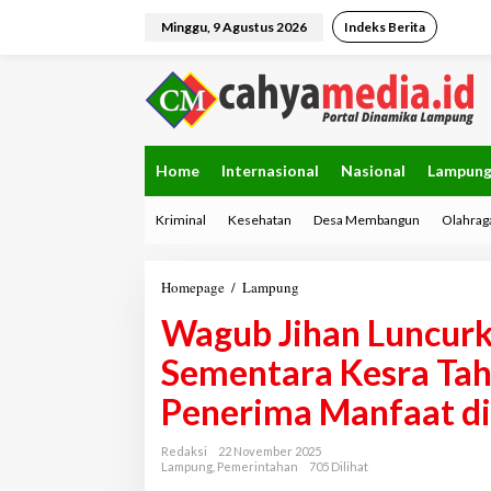
L
e
Minggu, 9 Agustus 2026
Indeks Berita
w
a
t
i
k
e
k
Home
Internasional
Nasional
Lampun
o
n
Kriminal
Kesehatan
Desa Membangun
Olahrag
t
e
n
Homepage
/
Lampung
W
a
Wagub Jihan Luncurk
g
u
Sementara Kesra Tah
b
J
Penerima Manfaat di
i
h
a
Redaksi
22 November 2025
n
Lampung
,
Pemerintahan
705 Dilihat
L