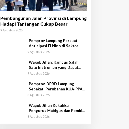
Pembangunan Jalan Provinsi di Lampung
Hadapi Tantangan Cukup Besar
9 Agustus 2026
Pemprov Lampung Perkuat
Antisipasi El Nino di Sektor
Peternakan
9 Agustus 2026
Wagub Jihan: Kampus Salah
Satu Instrumen yang Dapat
Bangkitkan IPM di Lampung
9 Agustus 2026
Pemprov-DPRD Lampung
Sepakati Perubahan KUA-PPAS
APBD 2026
8 Agustus 2026
Wagub Jihan Kukuhkan
Pengurus Mabigus dan Pembina
Gudep UIN Raden Intan
8 Agustus 2026
Gubernur Mirza Hadiri Pelantikan
Pengurus DPW, DPD, dan DPC PAN