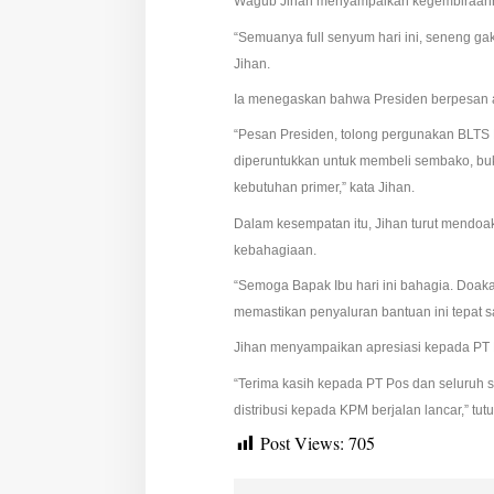
Wagub Jihan menyampaikan kegembiraanny
l
u
“Semuanya full senyum hari ini, seneng ga
a
Jihan.
r
g
Ia menegaskan bahwa Presiden berpesan a
a
P
“Pesan Presiden, tolong pergunakan BLTS K
e
diperuntukkan untuk membeli sembako, buk
n
kebutuhan primer,” kata Jihan.
e
r
Dalam kesempatan itu, Jihan turut mendoak
i
kebahagiaan.
m
a
“Semoga Bapak Ibu hari ini bahagia. Doak
M
memastikan penyaluran bantuan ini tepat s
a
n
Jihan menyampaikan apresiasi kepada PT Po
f
a
“Terima kasih kepada PT Pos dan seluruh st
a
distribusi kepada KPM berjalan lancar,” tu
t
d
Post Views:
705
i
P