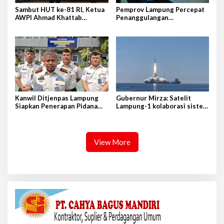
Sambut HUT ke-81 RI, Ketua
Pemprov Lampung Percepat
AWPI Ahmad Khattab
Penanggulangan
Tegaskan Pentingnya
Tuberkulosis di Tanggamus
Penguatan Tupoksi Pers
Kanwil Ditjenpas Lampung
Gubernur Mirza: Satelit
Siapkan Penerapan Pidana
Lampung-1 kolaborasi sister
Kerja Sosial
province Shandong-Lampung
View More