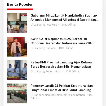
Berita Populer
Gubernur Mirza Lantik Nanda Indira Bastian-
Antonius Muhammad Ali sebagai Bupati dan
Wakil Bupati Pesawaran Periode 2025-2030
Di Lampung, Pesawaran
1440 Dilihat
AWPI Gelar Rapimnas 2025, Soroti Isu
Otonomi Daerah dan Indonesia Emas 2045
Di Lampung, Nasional
1316 Dilihat
Ketua PMI Provinsi Lampung Ajak Relawan
Terus Bergerak dalam Misi Kemanusiaan
Di Lampung, Pemerintahan
1238 Dilihat
Pemprov Lantik 93 Pejabat Struktural dan
Fungsional, Empat di Disdikbud Lampung
Di Bandar Lampung, Lampung, Pemerintahan
1150
Dilihat