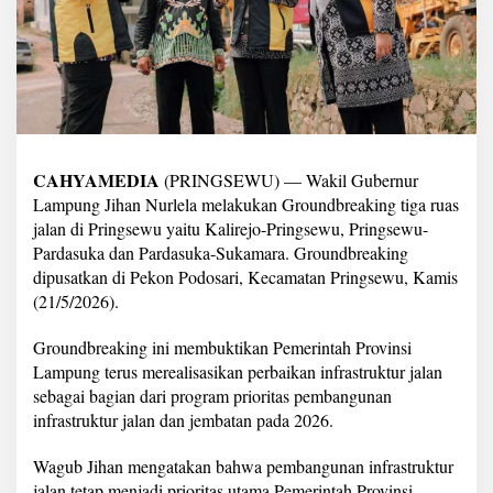
k
a
n
J
a
l
a
n
P
CAHYAMEDIA
(PRINGSEWU) — Wakil Gubernur
r
Lampung Jihan Nurlela melakukan Groundbreaking tiga ruas
i
n
jalan di Pringsewu yaitu Kalirejo-Pringsewu, Pringsewu-
g
Pardasuka dan Pardasuka-Sukamara. Groundbreaking
s
dipusatkan di Pekon Podosari, Kecamatan Pringsewu, Kamis
e
(21/5/2026).
w
u
2
Groundbreaking ini membuktikan Pemerintah Provinsi
0
Lampung terus merealisasikan perbaikan infrastruktur jalan
2
sebagai bagian dari program prioritas pembangunan
9
infrastruktur jalan dan jembatan pada 2026.
M
a
n
Wagub Jihan mengatakan bahwa pembangunan infrastruktur
t
jalan tetap menjadi prioritas utama Pemerintah Provinsi