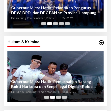
Gubernur Mirza Hadiri Pelantikan Pengurus
Gu
DPW, DPD, dan DPC PAN se-Provinsi Lampung
L
K
Di Lampung, Pemerintahan, Politik
|
3 Mei 2026
Di
Hukum & Kriminal
Gubernur Mirza Hadiri Pemusnahan Barang
Se
Bukti Narkoba dan Senpi Ilegal Digelar Polda
P
Lampung
L
Di Hukrim, Lampung, Pemerintahan
|
30 Juli 2026
Di