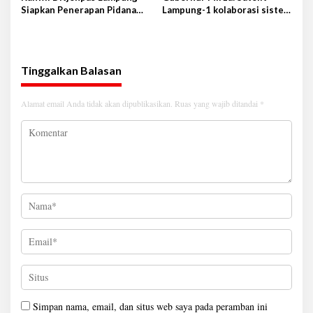
Siapkan Penerapan Pidana
Lampung-1 kolaborasi sister
Kerja Sosial
province Shandong-Lampung
Tinggalkan Balasan
Alamat email Anda tidak akan dipublikasikan.
Ruas yang wajib ditandai
*
Simpan nama, email, dan situs web saya pada peramban ini