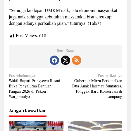
“Semoga ke depan UMKM naik, lalu ekonomi masyarakat
juga naik sehingga kebutuhan masyarakat bisa tercukupi
dengan adanya perbaikan jalan,” tuturnya. (Tab/*)
Post Views:
618
Ikuti Kami
N
Pos sebelumnya
Pos berikutnya
Wakil Bupati Pringsewu Resmi
Gubernur Mirza Perkenalkan
a
Buka Penyaluran Bantuan
Dua Anak Harimau Sumatera,
Pangan 2026 di Pekon
Tonggak Baru Konservasi di
v
Wargomulyo
Lampung
i
g
Jangan Lewatkan
a
s