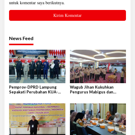
untuk komentar saya berikutnya.
News Feed
Pemprov-DPRD Lampung
Wagub Jihan Kukuhkan
Sepakati Perubahan KUA-
Pengurus Mabigus dan
PPAS APBD 2026
Pembina Gudep UIN Raden
Intan