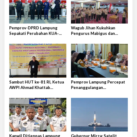
i
p
o
s
Pemprov-DPRD Lampung
Wagub Jihan Kukuhkan
Sepakati Perubahan KUA-
Pengurus Mabigus dan
PPAS APBD 2026
Pembina Gudep UIN Raden
Intan
Sambut HUT ke-81 RI, Ketua
Pemprov Lampung Percepat
AWPI Ahmad Khattab
Penanggulangan
Tegaskan Pentingnya
Tuberkulosis di Tanggamus
Penguatan Tupoksi Pers
Kanwil Ditjenpas Lampung
Gubernur Mirza: Satelit