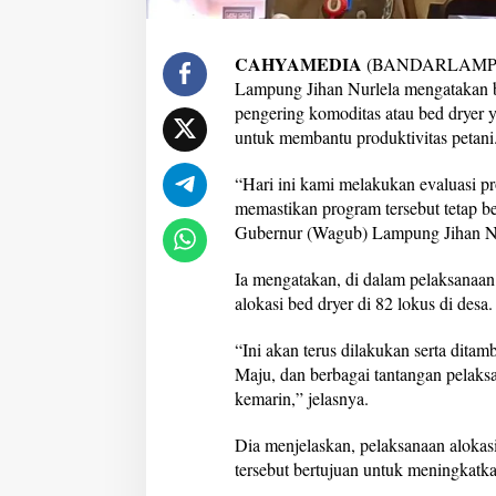
s
i
k
CAHYAMEDIA
(BANDARLAMPUN
a
Lampung Jihan Nurlela mengatakan b
n
pengering komoditas atau bed dryer y
d
untuk membantu produktivitas petani
i
8
2
“Hari ini kami melakukan evaluasi p
L
memastikan program tersebut tetap be
o
Gubernur (Wagub) Lampung Jihan Nur
k
u
s
Ia mengatakan, di dalam pelaksanaa
p
alokasi bed dryer di 82 lokus di desa.
a
d
“Ini akan terus dilakukan serta dit
a
Maju, dan berbagai tantangan pelaksa
2
0
kemarin,” jelasnya.
2
6
Dia menjelaskan, pelaksanaan alokas
tersebut bertujuan untuk meningkatk