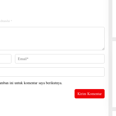
 ditandai
*
Gubernur Mirza Hadiri Musda VI
Demokrat Lampung
Di Lampung, Pemerintahan, Politik
|
28 Juni 2026
amban ini untuk komentar saya berikutnya.
Kanwil Ditjenpas Lampung Siapkan
Penerapan Pidana Kerja Sosial
Di Hukrim, Lampung, Pemerintahan
|
7 Agustus
2026