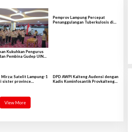
Pemprov Lampung Percepat
Penanggulangan Tuberkulosis di
Tanggamus
han Kukuhkan Pengurus
dan Pembina Gudep UIN
tan
Mirza: Satelit Lampung-1
DPD AWPI Kalteng Audensi dengan
i sister province
Kadis Kominfosantik Provkalteng
g-Lampung
Sampaikan Rencana Kongnas II
AWPI se-Indonesia
View More