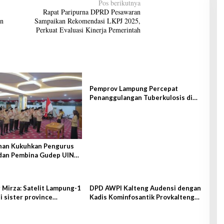
Pos berikutnya
Rapat Paripurna DPRD Pesawaran
an
Sampaikan Rekomendasi LKPJ 2025,
Perkuat Evaluasi Kinerja Pemerintah
Pemprov Lampung Percepat
Penanggulangan Tuberkulosis di
Tanggamus
han Kukuhkan Pengurus
dan Pembina Gudep UIN
tan
Mirza: Satelit Lampung-1
DPD AWPI Kalteng Audensi dengan
i sister province
Kadis Kominfosantik Provkalteng
g-Lampung
Sampaikan Rencana Kongnas II
AWPI se-Indonesia