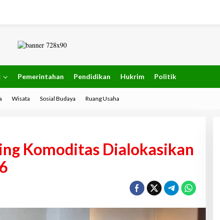
g
Pemerintahan
Pendidikan
Hukrim
Politik
a
Wisata
Sosial Budaya
Ruang Usaha
ing Komoditas Dialokasikan
26