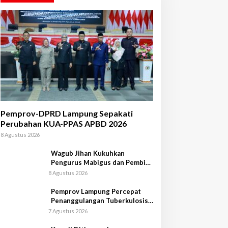
Pemprov-DPRD Lampung Sepakati
Perubahan KUA-PPAS APBD 2026
8 Agustus 2026
Wagub Jihan Kukuhkan
Pengurus Mabigus dan Pembina
Gudep UIN Raden Intan
8 Agustus 2026
Pemprov Lampung Percepat
Penanggulangan Tuberkulosis
di Tanggamus
7 Agustus 2026