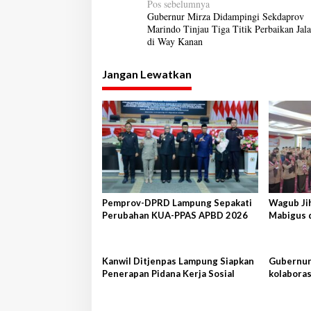
N
Pos sebelumnya
Gubernur Mirza Didampingi Sekdaprov
a
Marindo Tinjau Tiga Titik Perbaikan Jal
di Way Kanan
v
i
Jangan Lewatkan
g
a
s
i
p
o
s
Pemprov-DPRD Lampung Sepakati
Wagub Ji
Perubahan KUA-PPAS APBD 2026
Mabigus 
Raden In
Kanwil Ditjenpas Lampung Siapkan
Gubernur 
Penerapan Pidana Kerja Sosial
kolaboras
Shandon