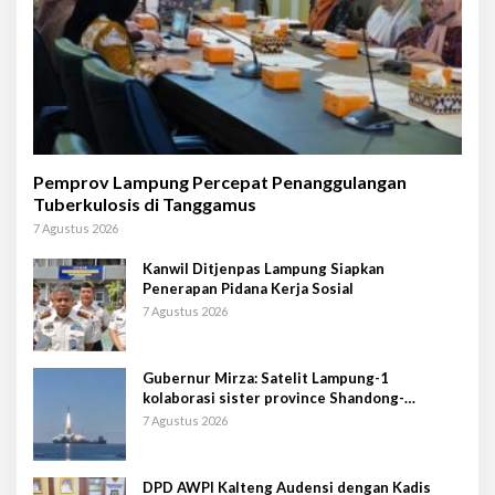
Pemprov Lampung Percepat Penanggulangan
Tuberkulosis di Tanggamus
7 Agustus 2026
Kanwil Ditjenpas Lampung Siapkan
Penerapan Pidana Kerja Sosial
7 Agustus 2026
Gubernur Mirza: Satelit Lampung-1
kolaborasi sister province Shandong-
Lampung
7 Agustus 2026
DPD AWPI Kalteng Audensi dengan Kadis