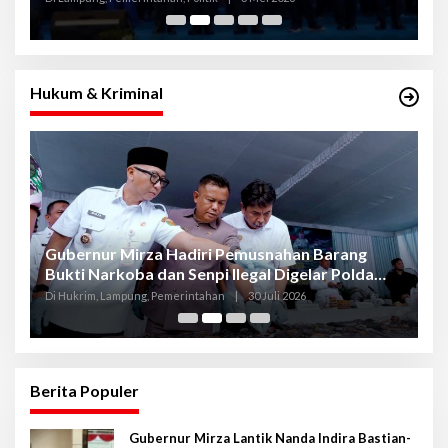
Hukum & Kriminal
Gubernur Mirza Hadiri Pemusnahan Barang
Se
Bukti Narkoba dan Senpi Ilegal Digelar Polda
P
Lampung
L
Di Hukrim, Lampung, Pemerintahan
|
30 Juli 2026
Di
Berita Populer
Gubernur Mirza Lantik Nanda Indira Bastian-