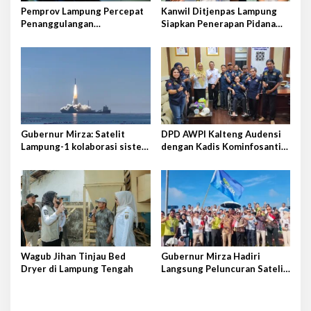
s
Pemprov Lampung Percepat
Kanwil Ditjenpas Lampung
Penanggulangan
Siapkan Penerapan Pidana
Tuberkulosis di Tanggamus
Kerja Sosial
Gubernur Mirza: Satelit
DPD AWPI Kalteng Audensi
Lampung-1 kolaborasi sister
dengan Kadis Kominfosantik
province Shandong-Lampung
Provkalteng Sampaikan
Rencana Kongnas II AWPI se-
Indonesia
Wagub Jihan Tinjau Bed
Gubernur Mirza Hadiri
Dryer di Lampung Tengah
Langsung Peluncuran Satelit
Lampung-1 di Shandong,
Tiongkok Timur