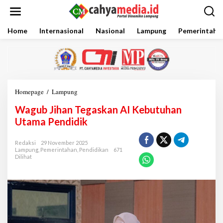
L
e
w
a
Home
Internasional
Nasional
Lampung
Pemerintaha
t
i
k
e
k
o
Homepage
/
Lampung
W
n
a
t
Wagub Jihan Tegaskan AI Kebutuhan
g
e
u
Utama Pendidik
n
b
J
Redaksi
29 November 2025
i
Lampung
,
Pemerintahan
,
Pendidikan
671
h
Dilihat
a
n
T
e
g
a
s