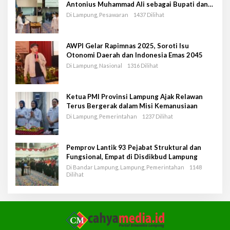
Antonius Muhammad Ali sebagai Bupati dan
Wakil Bupati Pesawaran Periode 2025-2030
Di Lampung, Pesawaran
1437 Dilihat
AWPI Gelar Rapimnas 2025, Soroti Isu
Otonomi Daerah dan Indonesia Emas 2045
Di Lampung, Nasional
1316 Dilihat
Ketua PMI Provinsi Lampung Ajak Relawan
Terus Bergerak dalam Misi Kemanusiaan
Di Lampung, Pemerintahan
1237 Dilihat
Pemprov Lantik 93 Pejabat Struktural dan
Fungsional, Empat di Disdikbud Lampung
Di Bandar Lampung, Lampung, Pemerintahan
1148
Dilihat