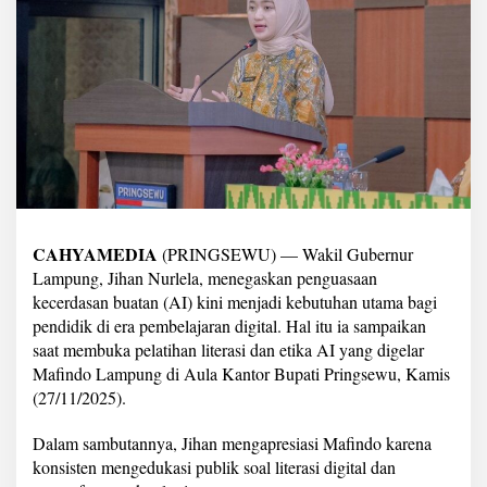
k
a
n
A
I
K
e
b
u
t
u
h
a
CAHYAMEDIA
(PRINGSEWU) — Wakil Gubernur
n
Lampung, Jihan Nurlela, menegaskan penguasaan
U
kecerdasan buatan (AI) kini menjadi kebutuhan utama bagi
t
a
pendidik di era pembelajaran digital. Hal itu ia sampaikan
m
saat membuka pelatihan literasi dan etika AI yang digelar
a
Mafindo Lampung di Aula Kantor Bupati Pringsewu, Kamis
P
(27/11/2025).
e
n
d
Dalam sambutannya, Jihan mengapresiasi Mafindo karena
i
konsisten mengedukasi publik soal literasi digital dan
d