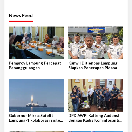
News Feed
Pemprov Lampung Percepat
Kanwil Ditjenpas Lampung
Penanggulangan
Siapkan Penerapan Pidana
Tuberkulosis di Tanggamus
Kerja Sosial
Gubernur Mirza: Satelit
DPD AWPI Kalteng Audensi
Lampung-1 kolaborasi sister
dengan Kadis Kominfosantik
province Shandong-Lampung
Provkalteng Sampaikan
Rencana Kongnas II AWPI se-