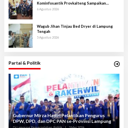
Kominfosantik Provkalteng Sampaikan
Rencana Kongnas II AWPI se-Indonesia
6 Agustus 2026
Wagub Jihan Tinjau Bed Dryer di Lampung
Tengah
5 Agustus 2026
Partai & Politik
Gubernur Mirza Hadiri Pelantikan Pengurus
Gu
DPW, DPD, dan DPC PAN se-Provinsi Lampung
L
K
Di Lampung, Pemerintahan, Politik
|
3 Mei 2026
Di