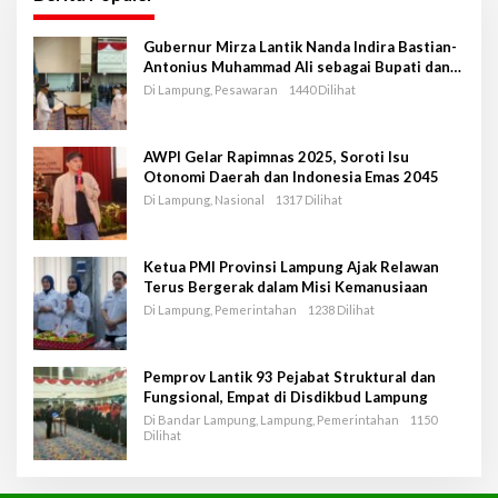
Gubernur Mirza Lantik Nanda Indira Bastian-
Antonius Muhammad Ali sebagai Bupati dan
Wakil Bupati Pesawaran Periode 2025-2030
Di Lampung, Pesawaran
1440 Dilihat
AWPI Gelar Rapimnas 2025, Soroti Isu
Otonomi Daerah dan Indonesia Emas 2045
Di Lampung, Nasional
1317 Dilihat
Ketua PMI Provinsi Lampung Ajak Relawan
Terus Bergerak dalam Misi Kemanusiaan
Di Lampung, Pemerintahan
1238 Dilihat
Pemprov Lantik 93 Pejabat Struktural dan
Fungsional, Empat di Disdikbud Lampung
Di Bandar Lampung, Lampung, Pemerintahan
1150
Dilihat