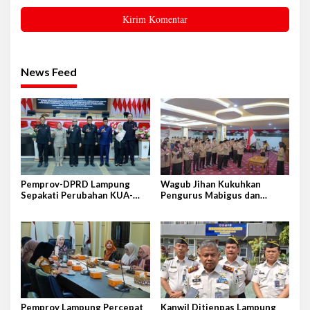
News Feed
Pemprov-DPRD Lampung
Wagub Jihan Kukuhkan
Sepakati Perubahan KUA-
Pengurus Mabigus dan
PPAS APBD 2026
Pembina Gudep UIN Raden
Intan
Pemprov Lampung Percepat
Kanwil Ditjenpas Lampung