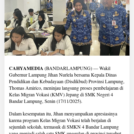
u
K
e
l
a
s
M
i
g
r
a
n
V
CAHYAMEDIA
(BANDARLAMPUNG) — Wakil
o
Gubernur Lampung Jihan Nurlela bersama Kepala Dinas
k
Pendidikan dan Kebudayaan (Disdikbud) Provinsi Lampung,
a
Thomas Amirico, meninjau langsung proses pembelajaran di
s
i
Kelas Migran Vokasi (KMV) Jepang di SMK Negeri 4
J
Bandar Lampung, Senin (17/11/2025).
e
p
Dalam kesempatan itu, Jihan menyampaikan apresiasinya
a
karena program Kelas Migran Vokasi telah berjalan di
n
g
sejumlah sekolah, termasuk di SMKN 4 Bandar Lampung
d
yang menjadi salah satu SMK unggulan di provinsi tersebut.