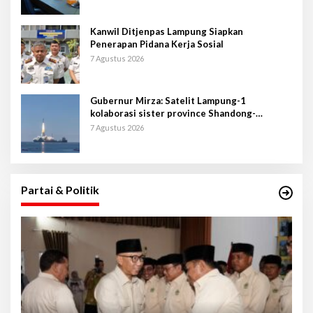
Kanwil Ditjenpas Lampung Siapkan
Penerapan Pidana Kerja Sosial
7 Agustus 2026
Gubernur Mirza: Satelit Lampung-1
kolaborasi sister province Shandong-
Lampung
7 Agustus 2026
Partai & Politik