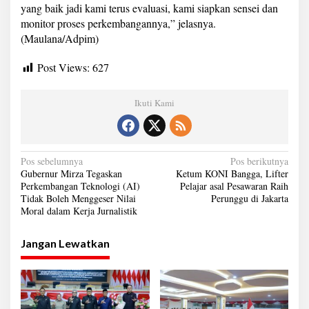
yang baik jadi kami terus evaluasi, kami siapkan sensei dan
monitor proses perkembangannya,” jelasnya.
(Maulana/Adpim)
Post Views:
627
Ikuti Kami
N
Pos sebelumnya
Pos berikutnya
Gubernur Mirza Tegaskan
Ketum KONI Bangga, Lifter
a
Perkembangan Teknologi (AI)
Pelajar asal Pesawaran Raih
Tidak Boleh Menggeser Nilai
Perunggu di Jakarta
v
Moral dalam Kerja Jurnalistik
i
g
Jangan Lewatkan
a
s
i