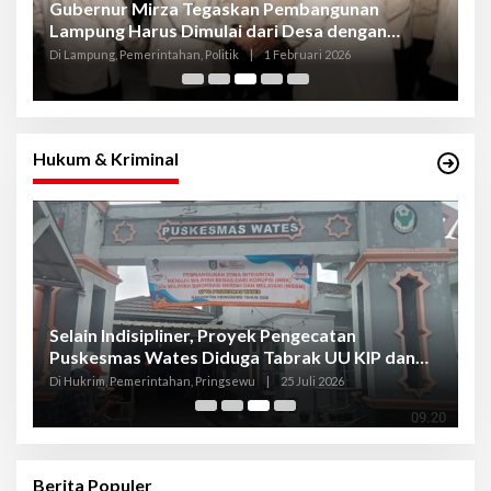
Gubernur Mirza Tegaskan Pembangunan
G
g
Lampung Harus Dimulai dari Desa dengan
P
Keberpihakan Nyata kepada Petani
Di Lampung, Pemerintahan, Politik
|
1 Februari 2026
Di 
Hukum & Kriminal
Selain Indisipliner, Proyek Pengecatan
P
Puskesmas Wates Diduga Tabrak UU KIP dan
P
Libatkan Oknum Kadis
S
Di Hukrim, Pemerintahan, Pringsewu
|
25 Juli 2026
Di
Berita Populer