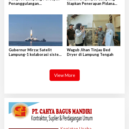
Penanggulangan
Siapkan Penerapan Pidana
Tuberkulosis di Tanggamus
Kerja Sosial
Gubernur Mirza: Satelit
Wagub Jihan Tinjau Bed
Lampung-1 kolaborasi sister
Dryer di Lampung Tengah
province Shandong-Lampung
View More