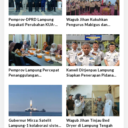
p
o
s
Pemprov-DPRD Lampung
Wagub Jihan Kukuhkan
Sepakati Perubahan KUA-
Pengurus Mabigus dan
PPAS APBD 2026
Pembina Gudep UIN Raden
Intan
Pemprov Lampung Percepat
Kanwil Ditjenpas Lampung
Penanggulangan
Siapkan Penerapan Pidana
Tuberkulosis di Tanggamus
Kerja Sosial
Gubernur Mirza: Satelit
Wagub Jihan Tinjau Bed
Lampung-1 kolaborasi sister
Dryer di Lampung Tengah