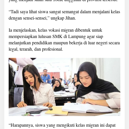
i
S
“Tadi saya lihat siswa sangat semangat dalam menjalani kelas
M
dengan sensei-sensei,” ungkap Jihan.
K
N
4
Ia menjelaskan, kelas vokasi migran dibentuk untuk
B
mempersiapkan lulusan SMK di Lampung agar siap
a
melanjutkan pendidikan maupun bekerja di luar negeri secara
n
legal, terarah, dan profesional.
d
a
r
L
a
m
p
u
n
g
“Harapannya, siswa yang mengikuti kelas migran ini dapat