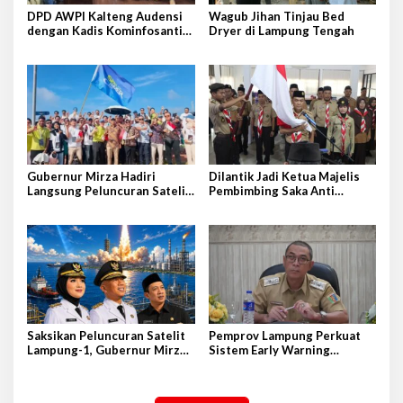
DPD AWPI Kalteng Audensi
Wagub Jihan Tinjau Bed
dengan Kadis Kominfosantik
Dryer di Lampung Tengah
Provkalteng Sampaikan
Rencana Kongnas II AWPI se-
Indonesia
Gubernur Mirza Hadiri
Dilantik Jadi Ketua Majelis
Langsung Peluncuran Satelit
Pembimbing Saka Anti
Lampung-1 di Shandong,
Narkoba Kwarcab Lampung
Tiongkok Timur
Selatan, Kepala BNNK
Pramuka Garda P4GN
Saksikan Peluncuran Satelit
Pemprov Lampung Perkuat
Lampung-1, Gubernur Mirza
Sistem Early Warning
Terbang ke Shandong-China
Pengendalian Inflasi