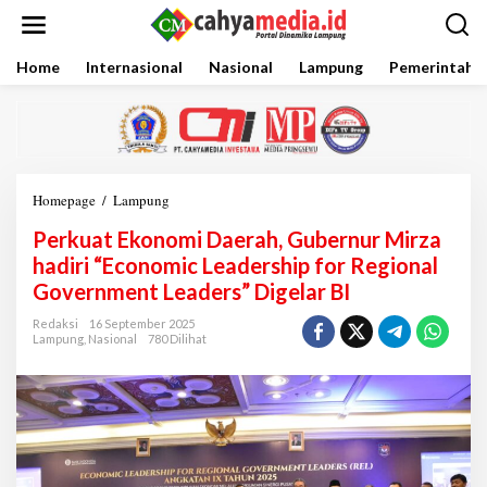
L
e
w
a
Home
Internasional
Nasional
Lampung
Pemerintaha
t
i
k
e
k
o
Homepage
/
Lampung
P
n
e
t
Perkuat Ekonomi Daerah, Gubernur Mirza
r
e
k
hadiri “Economic Leadership for Regional
n
u
Government Leaders” Digelar BI
a
t
Redaksi
16 September 2025
E
Lampung
,
Nasional
780 Dilihat
k
o
n
o
m
i
D