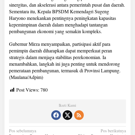
i
sinergitas, dan akselerasi antara pemerintah pusat dan daerah.
o
Sementara itu, Kepala BPSDM Kemendagri Sugeng
n
Haryono menekankan pentingnya peningkatan kapasitas
a
kepemimpinan daerah dalam menghadapi tantangan
l
G
pembangunan ekonomi yang semakin kompleks.
o
v
Gubernur Mirza menyampaikan, partisipasi aktif para
e
pemimpin daerah diharapkan dapat memperkuat peran
r
strategis dalam menjaga stabilitas perekonomian. Ia
n
m
menambahkan, langkah ini juga penting untuk mendorong
e
pemerataan pembangunan, termasuk di Provinsi Lampung.
n
(Maulana/Adpim)
t
L
Post Views:
780
e
a
d
Ikuti Kami
e
r
s
"
D
N
Pos sebelumnya
Pos berikutnya
i