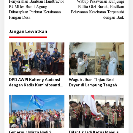
Penyerahan Bantuan Handtractor
Wabup Pesawaran Kunjungi
g
a
BUMDes Bumi Agung
Balita Gizi Buruk, Pastikan
e
Diharapkan Perkuat Ketahanan
Pelayanan Kesehatan Terpenuhi
v
l
Pangan Desa
dengan Baik
a
i
r
g
B
Jangan Lewatkan
I
a
s
i
p
o
s
DPD AWPI Kalteng Audensi
Wagub Jihan Tinjau Bed
dengan Kadis Kominfosantik
Dryer di Lampung Tengah
Provkalteng Sampaikan
Rencana Kongnas II AWPI se-
Indonesia
Gubernur Mirza Hadiri
Dilantik Jadi Ketua Majelis