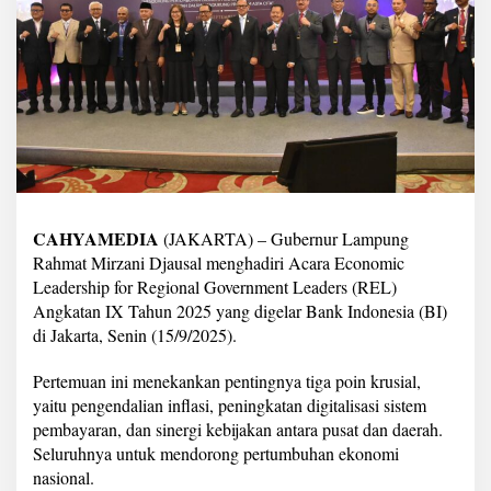
a
e
r
a
h
,
G
u
b
e
r
n
CAHYAMEDIA
(JAKARTA) – Gubernur Lampung
u
Rahmat Mirzani Djausal menghadiri Acara Economic
r
M
Leadership for Regional Government Leaders (REL)
i
Angkatan IX Tahun 2025 yang digelar Bank Indonesia (BI)
r
di Jakarta, Senin (15/9/2025).
z
a
Pertemuan ini menekankan pentingnya tiga poin krusial,
h
a
yaitu pengendalian inflasi, peningkatan digitalisasi sistem
d
pembayaran, dan sinergi kebijakan antara pusat dan daerah.
i
Seluruhnya untuk mendorong pertumbuhan ekonomi
r
nasional.
i