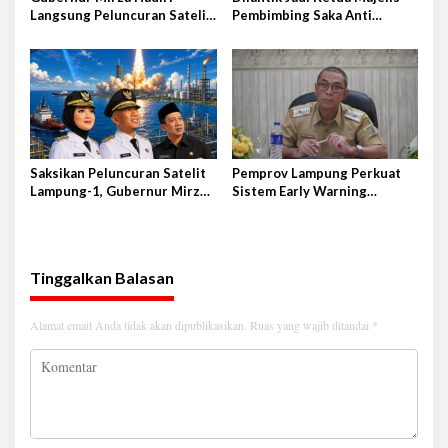
Langsung Peluncuran Satelit
Pembimbing Saka Anti
Lampung-1 di Shandong,
Narkoba Kwarcab Lampung
Tiongkok Timur
Selatan, Kepala BNNK
Pramuka Garda P4GN
Saksikan Peluncuran Satelit
Pemprov Lampung Perkuat
Lampung-1, Gubernur Mirza
Sistem Early Warning
Terbang ke Shandong-China
Pengendalian Inflasi
Tinggalkan Balasan
Alamat email Anda tidak akan dipublikasikan.
Ruas yang wajib ditandai
*