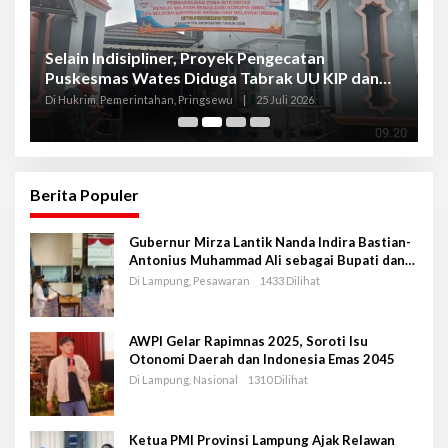
Selain Indisipliner, Proyek Pengecatan
P
Puskesmas Wates Diduga Tabrak UU KIP dan
P
Libatkan Oknum Kadis
S
Di Hukrim, Pemerintahan, Pringsewu
|
25 Juli 2026
Di
Berita Populer
Gubernur Mirza Lantik Nanda Indira Bastian-
Antonius Muhammad Ali sebagai Bupati dan
Wakil Bupati Pesawaran Periode 2025-2030
Di Lampung, Pesawaran
1433 Dilihat
AWPI Gelar Rapimnas 2025, Soroti Isu
Otonomi Daerah dan Indonesia Emas 2045
Di Lampung, Nasional
1310 Dilihat
Ketua PMI Provinsi Lampung Ajak Relawan