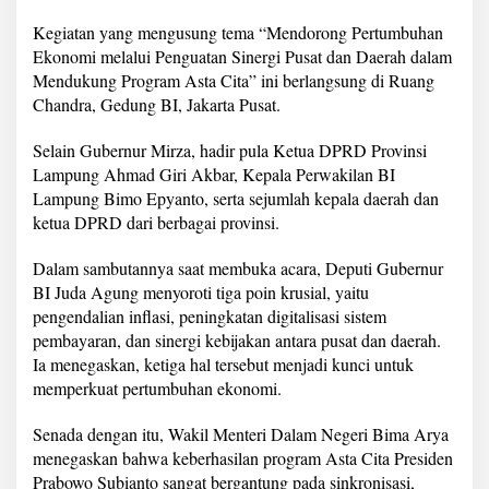
"
E
Kegiatan yang mengusung tema “Mendorong Pertumbuhan
c
Ekonomi melalui Penguatan Sinergi Pusat dan Daerah dalam
o
Mendukung Program Asta Cita” ini berlangsung di Ruang
n
Chandra, Gedung BI, Jakarta Pusat.
o
m
i
Selain Gubernur Mirza, hadir pula Ketua DPRD Provinsi
c
Lampung Ahmad Giri Akbar, Kepala Perwakilan BI
L
Lampung Bimo Epyanto, serta sejumlah kepala daerah dan
e
ketua DPRD dari berbagai provinsi.
a
d
e
Dalam sambutannya saat membuka acara, Deputi Gubernur
r
BI Juda Agung menyoroti tiga poin krusial, yaitu
s
pengendalian inflasi, peningkatan digitalisasi sistem
h
pembayaran, dan sinergi kebijakan antara pusat dan daerah.
i
Ia menegaskan, ketiga hal tersebut menjadi kunci untuk
p
f
memperkuat pertumbuhan ekonomi.
o
r
Senada dengan itu, Wakil Menteri Dalam Negeri Bima Arya
R
menegaskan bahwa keberhasilan program Asta Cita Presiden
e
Prabowo Subianto sangat bergantung pada sinkronisasi,
g