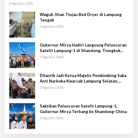
Kongnas II AWPI se-Indonesia
6 Agustus 2026
Wagub Jihan Tinjau Bed Dryer di Lampung
Tengah
5 Agustus 2026
Gubernur Mirza Hadiri Langsung Peluncuran
Satelit Lampung-1 di Shandong, Tiongkok
Timur
5 Agustus 2026
Dilantik Jadi Ketua Majelis Pembimbing Saka
Anti Narkoba Kwarcab Lampung Selatan,
Kepala BNNK Pramuka Garda P4GN
5 Agustus 2026
Saksikan Peluncuran Satelit Lampung-1,
Gubernur Mirza Terbang ke Shandong-China
5 Agustus 2026