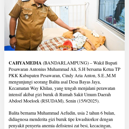
u
n
j
u
n
g
i
B
a
l
i
t
CAHYAMEDIA
(BANDARLAMPUNG) – Wakil Bupati
a
Pesawaran Antonius Muhammad Ali, S.H bersama Ketua TP
G
i
PKK Kabupaten Pesawaran, Cindy Aria Anton, S.E.,M.M
z
mengunjungi seorang Balita asal Desa Bayas Jaya,
i
Kecamatan Way Khilau, yang tengah menjalani perawatan
B
intensif akibat gizi buruk di Rumah Sakit Umum Daerah
u
Abdoel Moeloek (RSUDAM), Senin (15/9/2025).
r
u
k
Balita bernama Muhammad Aefudin, usia 2 tahun 6 bulan,
,
didiagnosa menderita gizi buruk tipe kwashiorkor dengan
P
penyakit penyerta anemia defisiensi zat besi, kecacingan,
a