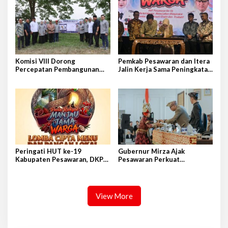
Komisi VIII Dorong
Pemkab Pesawaran dan Itera
Percepatan Pembangunan
Jalin Kerja Sama Peningkatan
Sekolah Rakyat di Pesawaran
Kualitas SDM dan Penerapan
Inovasi
Peringati HUT ke-19
Gubernur Mirza Ajak
Kabupaten Pesawaran, DKP
Pesawaran Perkuat
Gelar “Pesawaran CAKEP:
Kolaborasi dan Tingkatkan
Pesta Rakyat Manjau Jama
Kualitas SDM
Warga”
View More