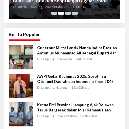
Bukti Narkoba dan Senpi Ilegal Digelar Polda
P
Lampung
L
Di Hukrim, Lampung, Pemerintahan
|
30 Juli 2026
Di
Berita Populer
Gubernur Mirza Lantik Nanda Indira Bastian-
Antonius Muhammad Ali sebagai Bupati dan
Wakil Bupati Pesawaran Periode 2025-2030
Di Lampung, Pesawaran
1440 Dilihat
AWPI Gelar Rapimnas 2025, Soroti Isu
Otonomi Daerah dan Indonesia Emas 2045
Di Lampung, Nasional
1316 Dilihat
Ketua PMI Provinsi Lampung Ajak Relawan
Terus Bergerak dalam Misi Kemanusiaan
Di Lampung, Pemerintahan
1238 Dilihat