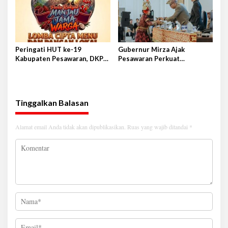
Peringati HUT ke-19
Gubernur Mirza Ajak
Kabupaten Pesawaran, DKP
Pesawaran Perkuat
Gelar “Pesawaran CAKEP:
Kolaborasi dan Tingkatkan
Pesta Rakyat Manjau Jama
Kualitas SDM
Warga”
Tinggalkan Balasan
Alamat email Anda tidak akan dipublikasikan.
Ruas yang wajib ditandai
*