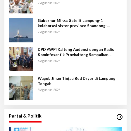
7 Agustus 2026
Gubernur Mirza: Satelit Lampung-1
kolaborasi sister province Shandong-
Lampung
7 Agustus 2026
DPD AWPI Kalteng Audensi dengan Kadis
Kominfosantik Provkalteng Sampaikan
Rencana Kongnas II AWPI se-Indonesia
6 Agustus 2026
Wagub Jihan Tinjau Bed Dryer di Lampung
Tengah
5 Agustus 2026
Partai & Politik