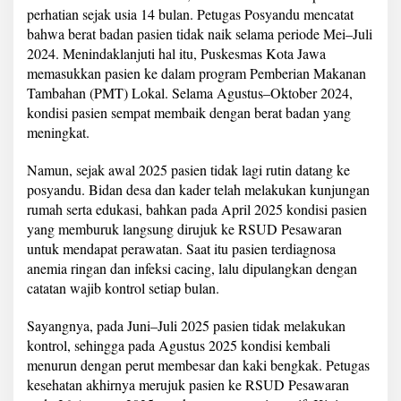
e
perhatian sejak usia 14 bulan. Petugas Posyandu mencatat
r
bahwa berat badan pasien tidak naik selama periode Mei–Juli
p
2024. Menindaklanjuti hal itu, Puskesmas Kota Jawa
e
memasukkan pasien ke dalam program Pemberian Makanan
n
u
Tambahan (PMT) Lokal. Selama Agustus–Oktober 2024,
h
kondisi pasien sempat membaik dengan berat badan yang
i
meningkat.
d
e
Namun, sejak awal 2025 pasien tidak lagi rutin datang ke
n
g
posyandu. Bidan desa dan kader telah melakukan kunjungan
a
rumah serta edukasi, bahkan pada April 2025 kondisi pasien
n
yang memburuk langsung dirujuk ke RSUD Pesawaran
B
untuk mendapat perawatan. Saat itu pasien terdiagnosa
a
anemia ringan dan infeksi cacing, lalu dipulangkan dengan
i
k
catatan wajib kontrol setiap bulan.
Sayangnya, pada Juni–Juli 2025 pasien tidak melakukan
kontrol, sehingga pada Agustus 2025 kondisi kembali
menurun dengan perut membesar dan kaki bengkak. Petugas
kesehatan akhirnya merujuk pasien ke RSUD Pesawaran