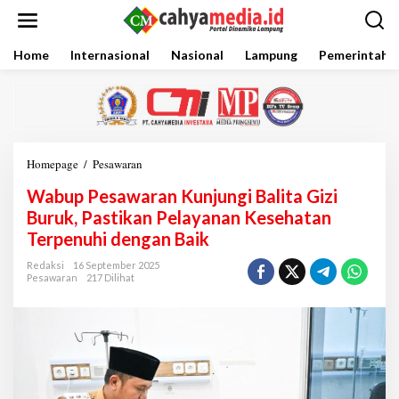
L
e
w
a
Home
Internasional
Nasional
Lampung
Pemerintaha
t
i
k
e
k
o
Homepage
/
Pesawaran
W
n
a
t
Wabup Pesawaran Kunjungi Balita Gizi
b
e
u
Buruk, Pastikan Pelayanan Kesehatan
n
p
Terpenuhi dengan Baik
P
e
Redaksi
16 September 2025
s
Pesawaran
217 Dilihat
a
w
a
r
a
n
K