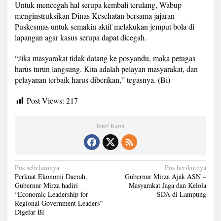
Untuk mencegah hal serupa kembali terulang, Wabup
menginstruksikan Dinas Kesehatan bersama jajaran
Puskesmas untuk semakin aktif melakukan jemput bola di
lapangan agar kasus serupa dapat dicegah.
“Jika masyarakat tidak datang ke posyandu, maka petugas
harus turun langsung. Kita adalah pelayan masyarakat, dan
pelayanan terbaik harus diberikan,” tegasnya. (Bi)
Post Views:
217
Ikuti Kami
N
Pos sebelumnya
Pos berikutnya
Perkuat Ekonomi Daerah,
Gubernur Mirza Ajak ASN –
a
Gubernur Mirza hadiri
Masyarakat Jaga dan Kelola
“Economic Leadership for
SDA di Lampung
v
Regional Government Leaders”
i
Digelar BI