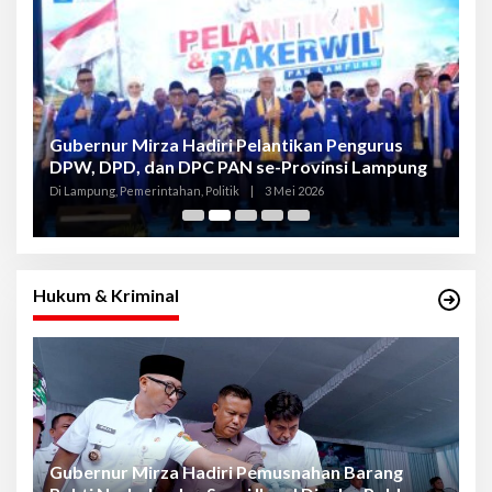
Gubernur Mirza Hadiri Pelantikan Pengurus
Gu
DPW, DPD, dan DPC PAN se-Provinsi Lampung
L
K
Di Lampung, Pemerintahan, Politik
|
3 Mei 2026
Di
Hukum & Kriminal
Gubernur Mirza Hadiri Pemusnahan Barang
Se