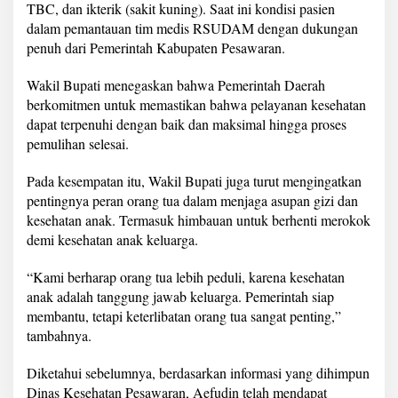
TBC, dan ikterik (sakit kuning). Saat ini kondisi pasien
s
t
dalam pemantauan tim medis RSUDAM dengan dukungan
i
penuh dari Pemerintah Kabupaten Pesawaran.
k
a
Wakil Bupati menegaskan bahwa Pemerintah Daerah
n
berkomitmen untuk memastikan bahwa pelayanan kesehatan
P
e
dapat terpenuhi dengan baik dan maksimal hingga proses
l
pemulihan selesai.
a
y
Pada kesempatan itu, Wakil Bupati juga turut mengingatkan
a
pentingnya peran orang tua dalam menjaga asupan gizi dan
n
a
kesehatan anak. Termasuk himbauan untuk berhenti merokok
n
demi kesehatan anak keluarga.
K
e
“Kami berharap orang tua lebih peduli, karena kesehatan
s
anak adalah tanggung jawab keluarga. Pemerintah siap
e
h
membantu, tetapi keterlibatan orang tua sangat penting,”
a
tambahnya.
t
a
Diketahui sebelumnya, berdasarkan informasi yang dihimpun
n
Dinas Kesehatan Pesawaran, Aefudin telah mendapat
T